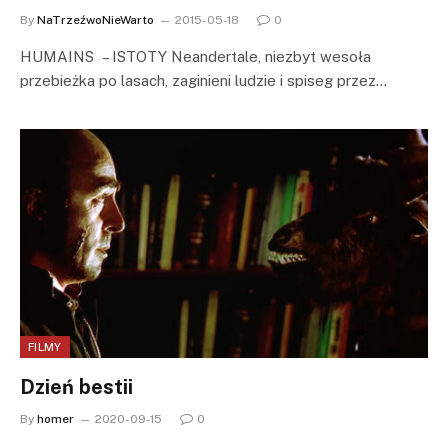
By
NaTrzeźwoNieWarto
2015-05-18
0
HUMAINS – ISTOTY Neandertale, niezbyt wesoła
przebieżka po lasach, zaginieni ludzie i spiseg przez…
FILMY
Dzień bestii
By
homer
2020-09-15
0