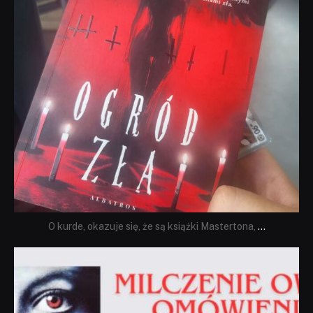
O kurde, okazuje się, że są książki Mastertona,
...
dobryhorror
Sie 19