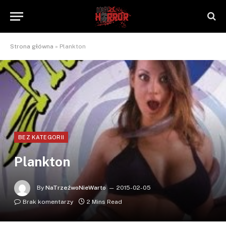
Strona główna
»
Plankton
BEZ KATEGORII
Plankton
By
NaTrzeźwoNieWarto
2015-02-05
Brak komentarzy
2 Mins Read