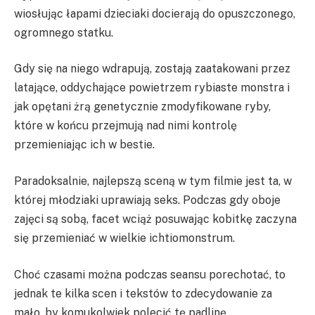
wiosłując łapami dzieciaki docierają do opuszczonego,
ogromnego statku.
Gdy się na niego wdrapują, zostają zaatakowani przez
latające, oddychające powietrzem rybiaste monstra i
jak opętani żrą genetycznie zmodyfikowane ryby,
które w końcu przejmują nad nimi kontrolę
przemieniając ich w bestie.
Paradoksalnie, najlepszą sceną w tym filmie jest ta, w
której młodziaki uprawiają seks. Podczas gdy oboje
zajęci są sobą, facet wciąż posuwając kobitkę zaczyna
się przemieniać w wielkie ichtiomonstrum.
Choć czasami można podczas seansu porechotać, to
jednak te kilka scen i tekstów to zdecydowanie za
mało, by komukolwiek polecić tę padlinę.