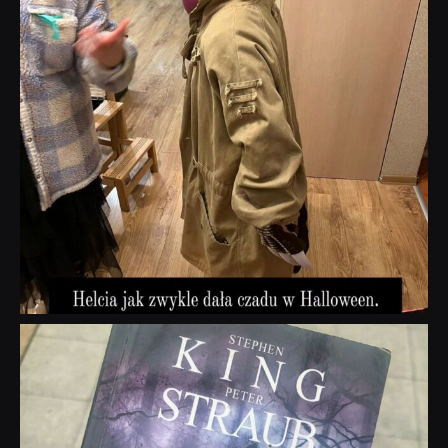
dobryhorror
Wrz 23