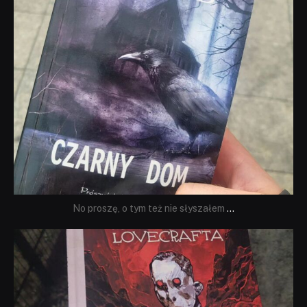
No proszę, o tym też nie słyszałem
...
dobryhorror
Wrz 19