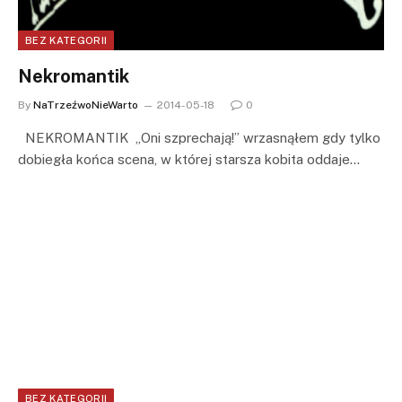
BEZ KATEGORII
Nekromantik
By
NaTrzeźwoNieWarto
2014-05-18
0
NEKROMANTIK „Oni szprechają!” wrzasnąłem gdy tylko
dobiegła końca scena, w której starsza kobita oddaje…
BEZ KATEGORII