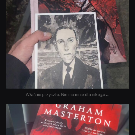
Właśnie przyszło. Nie ma mnie dla nikogo
...
dobryhorror
Sie 23