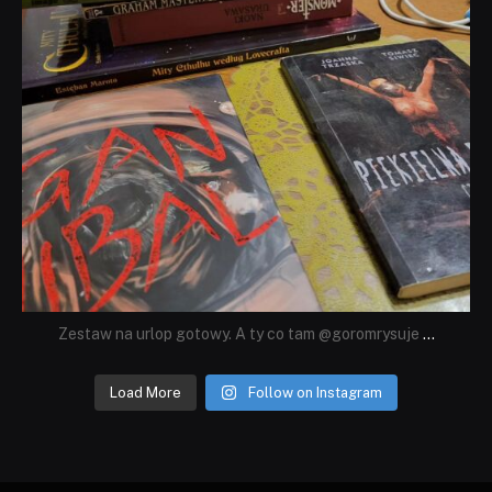
Zestaw na urlop gotowy. A ty co tam @goromrysuje
...
Load More
Follow on Instagram