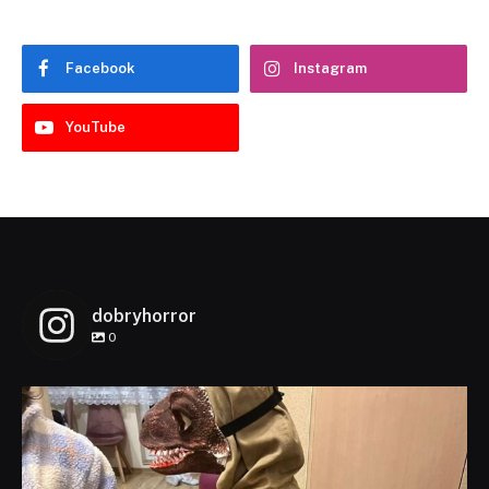
Facebook
Instagram
YouTube
dobryhorror
0
dobryhorror
Lis 1