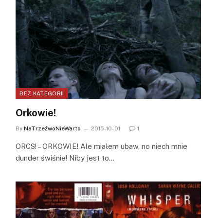
BEZ KATEGORII
Orkowie!
By
NaTrzeźwoNieWarto
2015-10-01
1
ORCS! – ORKOWIE! Ale miałem ubaw, no niech mnie
dunder świśnie! Niby jest to…