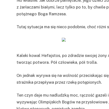
No właśnie. Jak dobrze pamiętacie, jego dzieci 
z żarłaczami białymi, lecz tylko po to, by chwile
potężnego Boga Ramzesa.
Tutaj sytuacja ma się nieco podobnie, choć różni 
Kaleki kowal Hefajstos, po zdradzie swojej żony
tworząc potwora. Pół człowieka, pół trolla.
On jednak wyrywa się na wolność przeciskając się 
strażnika przepływa przez rzekę potępionych.
Ten czyn daje mu nadludzką moc, rączość gazeli i
wyzywając Olimpijskich Bogów na przysłowiowe „
klątwę płonących, ognistych zombie.