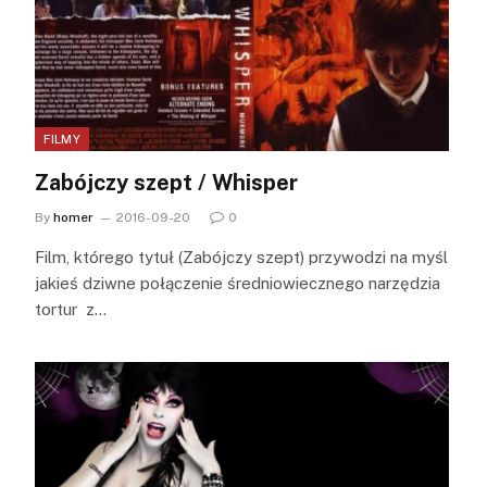
FILMY
Zabójczy szept / Whisper
By
homer
2016-09-20
0
Film, którego tytuł (Zabójczy szept) przywodzi na myśl
jakieś dziwne połączenie średniowiecznego narzędzia
tortur z…