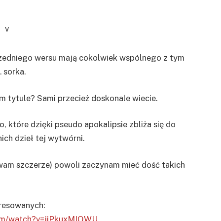
przedniego wersu mają cokolwiek wspólnego z tym
 sorka.
m tytule? Sami przecież doskonale wiecie.
 które dzięki pseudo apokalipsie zbliża się do
ich dzieł tej wytwórni.
m wam szczerze) powoli zaczynam mieć dość takich
eresowanych:
com/watch?v=jiPkuxMIQWU