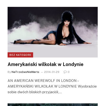
BEZ KATEGORII
Amerykański wilkołak w Londynie
By
NaTrzeźwoNieWarto
2014-01-29
0
AN AMERICAN WEREWOLF IN LONDON –
AMERYKAŃSKI WILKOŁAK W LONDYNIE Wyobraźcie
sobie dwóch bliskich przyjaciół,…