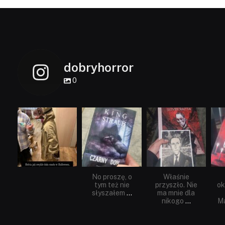
dobryhorror
0
dobryhorror
dobryhorror
dobryhorror
Lis 1
Wrz 23
Wrz 19
No proszę, o
Właśnie
tym też nie
przyszło. Nie
ok
słyszałem
...
ma mnie dla
nikogo
...
Ma