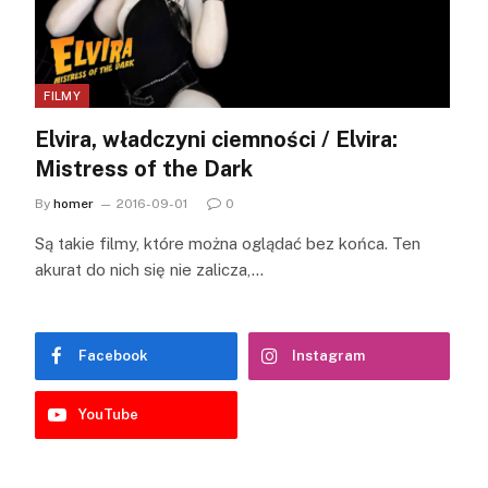
FILMY
Elvira, władczyni ciemności / Elvira:
Mistress of the Dark
By
homer
2016-09-01
0
Są takie filmy, które można oglądać bez końca. Ten
akurat do nich się nie zalicza,…
Facebook
Instagram
YouTube