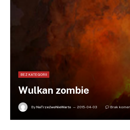
BEZ KATEGORII
Wulkan zombie
By
NaTrzeźwoNieWarto
2015-04-03
Brak komen