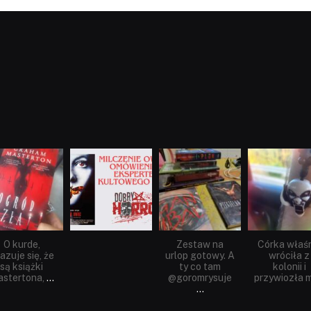
dobryhorror
dobryhorror
dobryhorror
dobryhorror
Sie 23
Sie 19
Lip 31
Lip 14
O kurde,
Zestaw na
Córka właś
azuje się, że
urlop gotowy. A
wróciła z
są książki
ty co tam
kolonii i
stertona,
...
@goromrysuje
przywiozła m
...