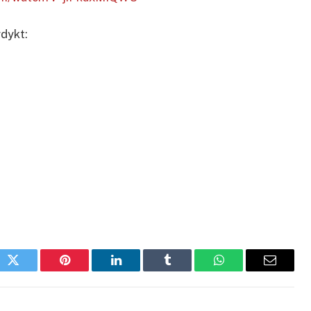
dykt:
ok
Twitter
Pinterest
LinkedIn
Tumblr
WhatsApp
Email