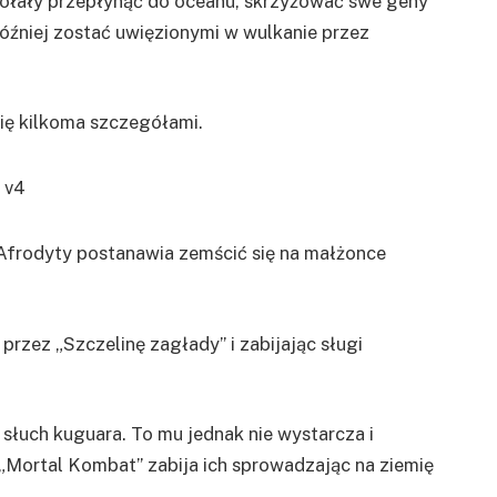
zdołały przepłynąć do oceanu, skrzyżować swe geny
 później zostać uwięzionymi w wulkanie przez
się kilkoma szczegółami.
 Afrodyty postanawia zemścić się na małżonce
przez „Szczelinę zagłady” i zabijając sługi
 słuch kuguara. To mu jednak nie wystarcza i
Mortal Kombat” zabija ich sprowadzając na ziemię