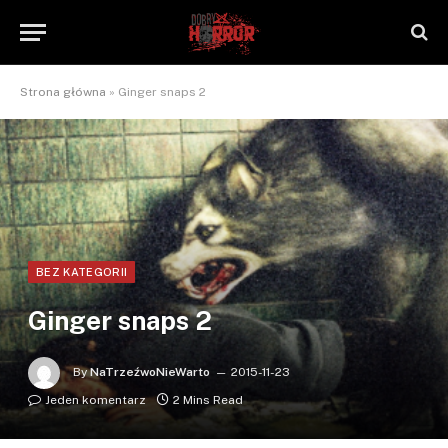
Strona główna
»
Ginger snaps 2
BEZ KATEGORII
Ginger snaps 2
By
NaTrzeźwoNieWarto
2015-11-23
Jeden komentarz
2 Mins Read