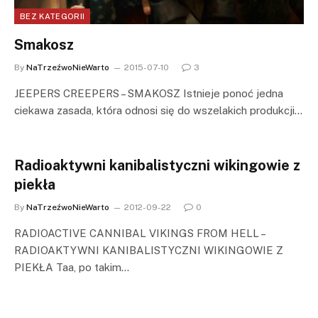
BEZ KATEGORII
Smakosz
By
NaTrzeźwoNieWarto
2015-07-10
3
JEEPERS CREEPERS – SMAKOSZ Istnieje ponoć jedna
ciekawa zasada, która odnosi się do wszelakich produkcji…
Radioaktywni kanibalistyczni wikingowie z
piekła
By
NaTrzeźwoNieWarto
2012-09-22
0
RADIOACTIVE CANNIBAL VIKINGS FROM HELL –
RADIOAKTYWNI KANIBALISTYCZNI WIKINGOWIE Z
PIEKŁA Taa, po takim…