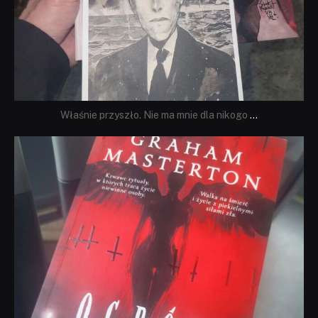
Właśnie przyszło. Nie ma mnie dla nikogo
...
dobryhorror
Sie 23