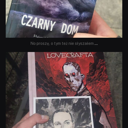
No proszę, o tym też nie słyszałem
...
dobryhorror
Wrz 19