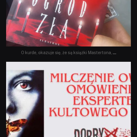
O kurde, okazuje się, że są książki Mastertona,
...
dobryhorror
Sie 19