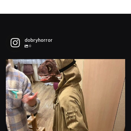
dobryhorror
0
dobryhorror
Lis 1