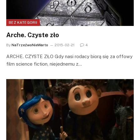
BEZ KATEGORII
Arche. Czyste zło
By
NaTrzeźwoNieWarto
2015-02-21
4
ARCHE. CZYSTE ZŁO Gdy nasi rodacy biorą się za offowy
film science fiction, niejednemu z…