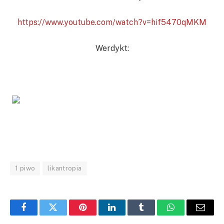
https://www.youtube.com/watch?v=hif5470qMKM
Werdykt:
1 piwo
likantropia
Facebook
Twitter
Pinterest
LinkedIn
Tumblr
WhatsApp
Email