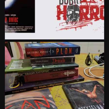
dobryhorror
Lip 31