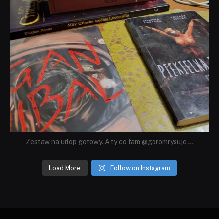
Zestaw na urlop gotowy. A ty co tam @goromrysuje
...
Load More
Follow on Instagram