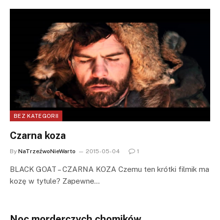
BEZ KATEGORII
Czarna koza
By
NaTrzeźwoNieWarto
2015-05-04
1
BLACK GOAT – CZARNA KOZA Czemu ten krótki filmik ma
kozę w tytule? Zapewne…
Noc morderczych chomików