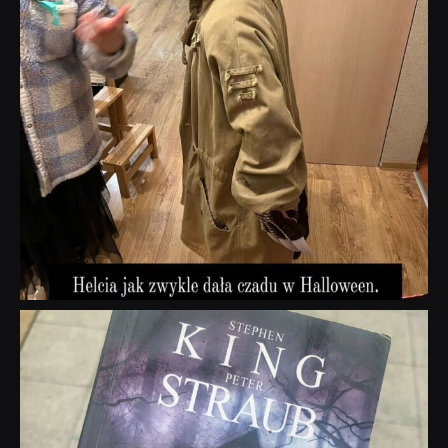
dobryhorror
Wrz 23