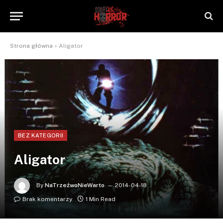
Strona główna
»
Aligator
BEZ KATEGORII
Aligator
By
NaTrzeźwoNieWarto
2014-04-18
Brak komentarzy
1 Min Read