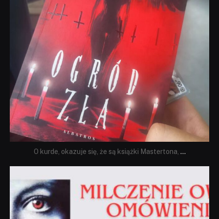
O kurde, okazuje się, że są książki Mastertona,
...
dobryhorror
Sie 19