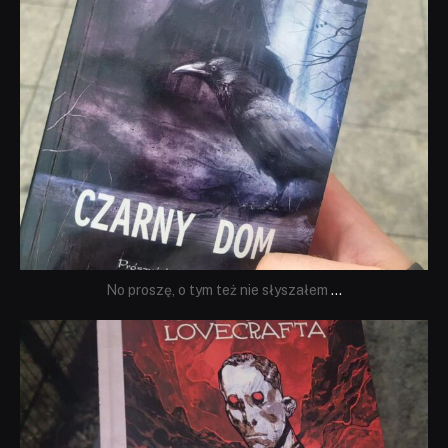
No proszę, o tym też nie słyszałem
...
dobryhorror
Wrz 19