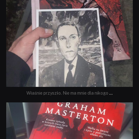
Właśnie przyszło. Nie ma mnie dla nikogo
...
dobryhorror
Sie 23