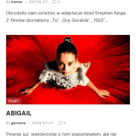
By
homer
2017-12-07
0
Obrodziło nam ostatnio w adaptacje dzieł Stephen Kinga.
Z filmów dostaliśmy „To”, „Grę Geralda”, „1922”…
FILMY
ABIGAIL
By
goroone
2024-07-27
0
Pewnie już wielokrotnie o tym wspominałem, ale nie