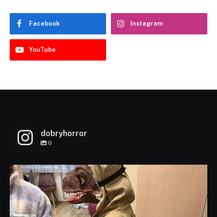
Facebook
Instagram
YouTube
dobryhorror
0
dobryhorror
Lis 1