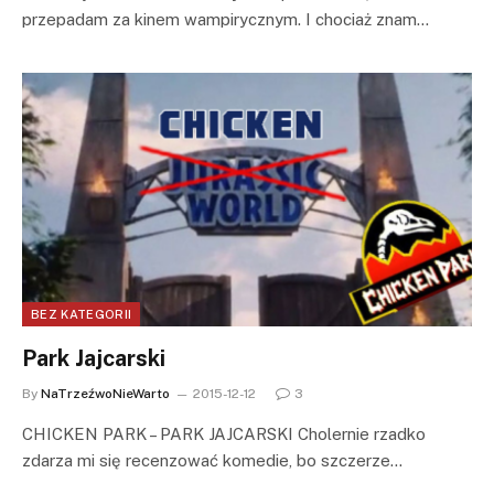
przepadam za kinem wampirycznym. I chociaż znam…
BEZ KATEGORII
Park Jajcarski
By
NaTrzeźwoNieWarto
2015-12-12
3
CHICKEN PARK – PARK JAJCARSKI Cholernie rzadko
zdarza mi się recenzować komedie, bo szczerze…