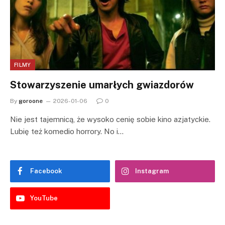
FILMY
Stowarzyszenie umarłych gwiazdorów
By
goroone
2026-01-06
0
Nie jest tajemnicą, że wysoko cenię sobie kino azjatyckie.
Lubię też komedio horrory. No i…
Facebook
Instagram
YouTube