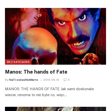
BEZ KATEGORII
Manos: The hands of Fate
By
NaTrzeźwoNieWarto
2014-06-10
0
MANOS: THE HANDS OF FATE Jak sami doskonale
wiecie, renoma to nie byle co, więc…