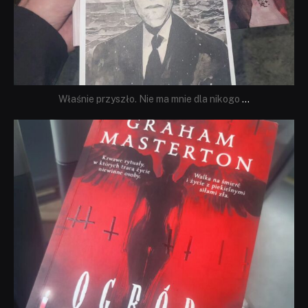
Właśnie przyszło. Nie ma mnie dla nikogo
...
dobryhorror
Sie 23