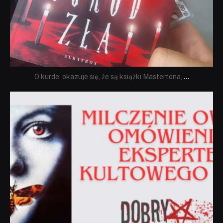
O kurde, okazuje się, że są książki Mastertona,
...
dobryhorror
Sie 19