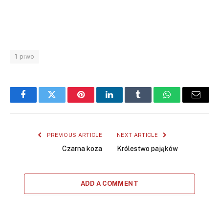
1 piwo
Facebook
Twitter
Pinterest
LinkedIn
Tumblr
WhatsApp
Email
PREVIOUS ARTICLE
NEXT ARTICLE
Czarna koza
Królestwo pająków
ADD A COMMENT