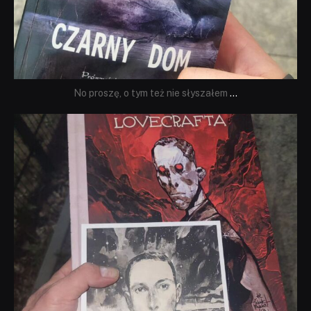
No proszę, o tym też nie słyszałem
...
dobryhorror
Wrz 19