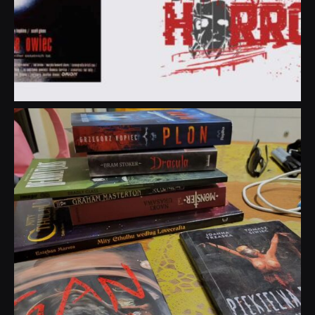
dobryhorror
Lip 31