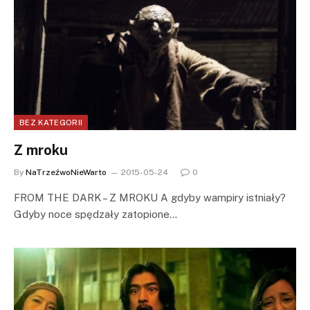
BEZ KATEGORII
Z mroku
By
NaTrzeźwoNieWarto
2015-05-24
0
FROM THE DARK – Z MROKU A gdyby wampiry istniały?
Gdyby noce spędzały zatopione…