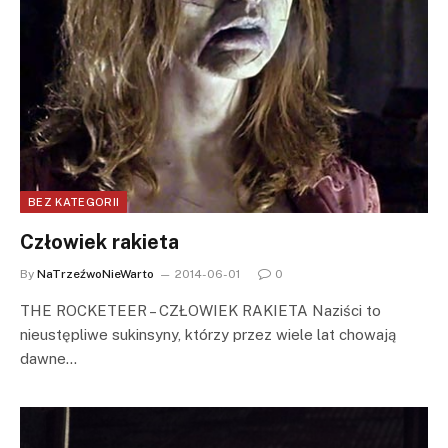
BEZ KATEGORII
Człowiek rakieta
By
NaTrzeźwoNieWarto
2014-06-01
0
THE ROCKETEER – CZŁOWIEK RAKIETA Naziści to
nieustępliwe sukinsyny, którzy przez wiele lat chowają
dawne…