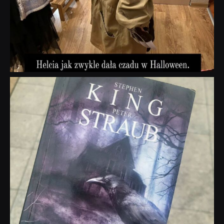
dobryhorror
Wrz 23