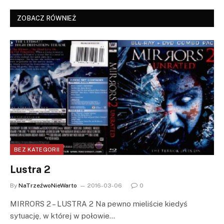
ZOBACZ RÓWNIEŻ
BEZ KATEGORII
Lustra 2
By
NaTrzeźwoNieWarto
2016-03-06
0
MIRRORS 2 – LUSTRA 2 Na pewno mieliście kiedyś
sytuację, w której w połowie…