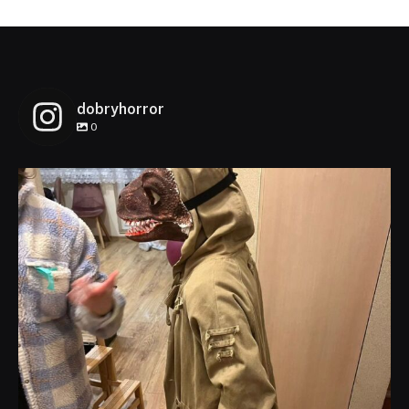
dobryhorror
0
dobryhorror
Lis 1