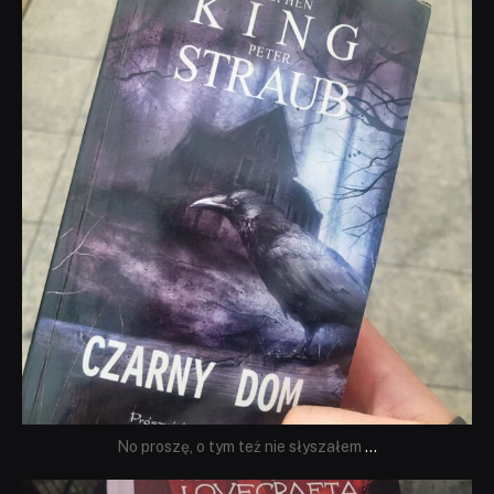
Wrz 23
No proszę, o tym też nie słyszałem
...