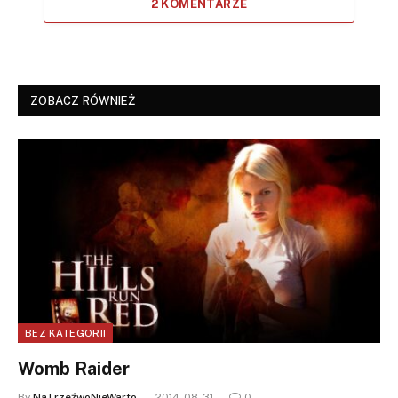
2 KOMENTARZE
ZOBACZ RÓWNIEŻ
BEZ KATEGORII
Womb Raider
By
NaTrzeźwoNieWarto
2014-08-31
0