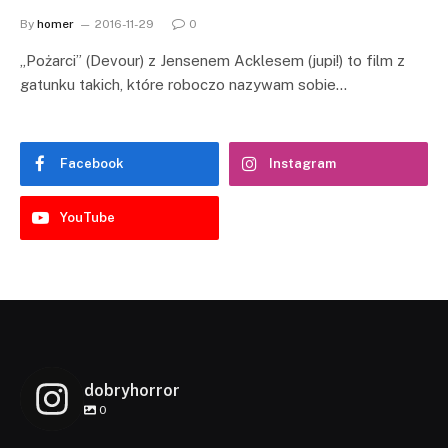
By
homer
2016-11-29
0
„Pożarci” (Devour) z Jensenem Acklesem (jupi!) to film z
gatunku takich, które roboczo nazywam sobie…
Facebook
Instagram
YouTube
dobryhorror
0