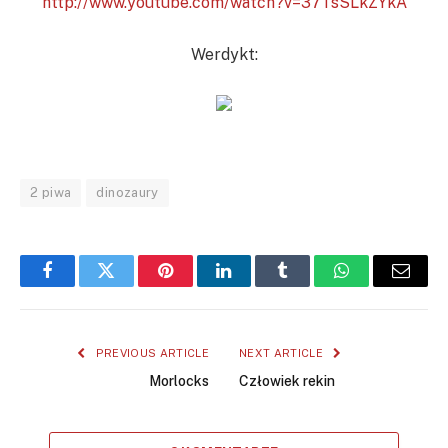
http://www.youtube.com/watch?v=37TsSLkZYkA
Werdykt:
2 piwa
dinozaury
Facebook
Twitter
Pinterest
LinkedIn
Tumblr
WhatsApp
Email
PREVIOUS ARTICLE
NEXT ARTICLE
Morlocks
Człowiek rekin