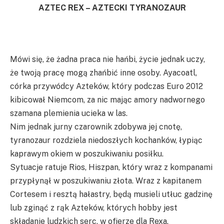
AZTEC REX – AZTECKI TYRANOZAUR
Mówi się, że żadna praca nie hańbi, życie jednak uczy,
że twoją pracę mogą zhańbić inne osoby. Ayacoatl,
córka przywódcy Azteków, który podczas Euro 2012
kibicował Niemcom, za nic mając amory nadwornego
szamana plemienia ucieka w las.
Nim jednak jurny czarownik zdobywa jej cnotę,
tyranozaur rozdziela niedoszłych kochanków, łypiąc
kaprawym okiem w poszukiwaniu posiłku.
Sytuacje ratuje Rios, Hiszpan, który wraz z kompanami
przypłynął w poszukiwaniu złota. Wraz z kapitanem
Cortesem i resztą hałastry, będą musieli utłuc gadzinę
lub zginąć z rąk Azteków, których hobby jest
składanie ludzkich serc, w ofierze dla Rexa.