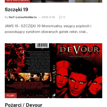
BEZ KATEGORII
Szczęki 19
By
NaTrzeźwoNieWarto
2016-11-16
0
JAWS 19 – SZCZĘKI 19 Monstrualny, siejący popłoch i
powodujący syndrom obsranych gatek rekin, stał…
FILMY
Pożarci / Devour