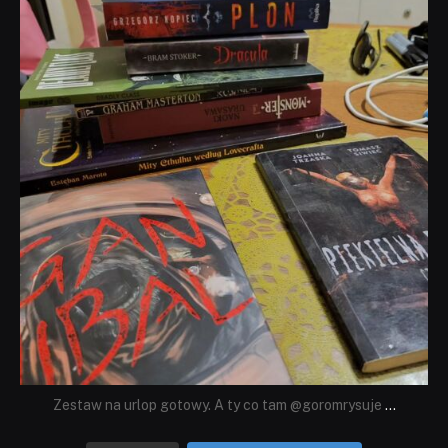
Lip 31
Zestaw na urlop gotowy. A ty co tam @goromrysuje
...