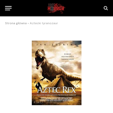
Aztecki tyranozaur
By
NaTrzeźwoNieWarto
2012-09-01
2 komentarze
1 Min Read
Strona główna
»
Aztecki tyranozaur