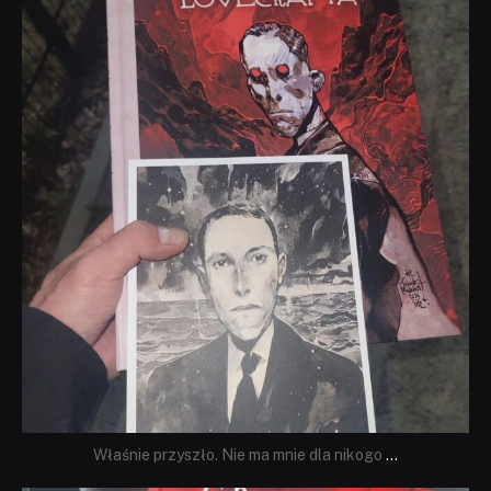
dobryhorror
Wrz 19
Właśnie przyszło. Nie ma mnie dla nikogo
...