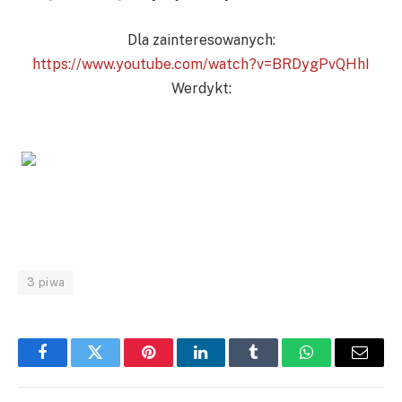
Dla zainteresowanych:
https://www.youtube.com/watch?v=BRDygPvQHhI
Werdykt:
3 piwa
Facebook
Twitter
Pinterest
LinkedIn
Tumblr
WhatsApp
Email