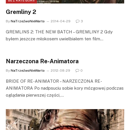
BEZ KATEGORII
Gremliny 2
By
NaTrzeźwoNieWarto
2014-04-29
3
GREMLINS 2: THE NEW BATCH – GREMLINY 2 Gdy
byłem jeszcze młokosem uwielbiałem ten film…
Narzeczona Re-Animatora
By
NaTrzeźwoNieWarto
2012-08-29
0
BRIDE OF RE-ANIMATOR – NARZECZONA RE-
ANIMATORA Po nadpsuciu sobie kory mózgowej podczas
oglądania pierwszej części,…