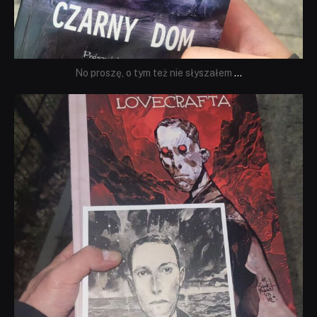
No proszę, o tym też nie słyszałem
...
dobryhorror
Wrz 19