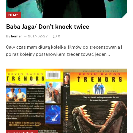
FILMY
Baba Jaga/ Don’t knock twice
By
homer
2017-02-27
0
Cały czas mam długą kolejkę filmów do zrecenzowania i
po raz kolejny postanowiłem zrecenzować jeden…