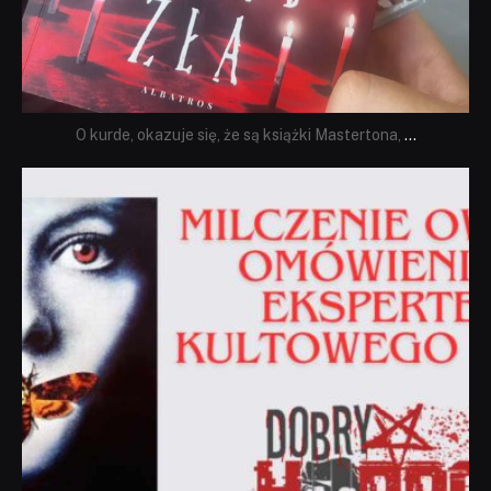
O kurde, okazuje się, że są książki Mastertona,
...
dobryhorror
Sie 19