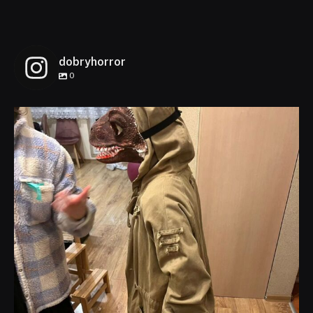
dobryhorror
0
dobryhorror
Lis 1