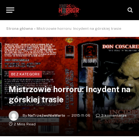
Strona główna
»
Mistrzowie horroru: Incydent na górskiej trasie
BEZ KATEGORII
Mistrzowie horroru: Incydent na
górskiej trasie
By
NaTrzeźwoNieWarto
2015-11-06
3 komentarze
2 Mins Read