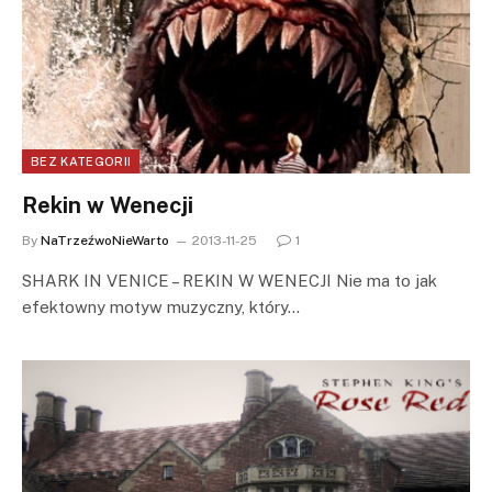
BEZ KATEGORII
Rekin w Wenecji
By
NaTrzeźwoNieWarto
2013-11-25
1
SHARK IN VENICE – REKIN W WENECJI Nie ma to jak
efektowny motyw muzyczny, który…