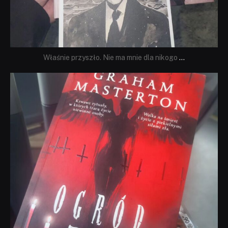
Właśnie przyszło. Nie ma mnie dla nikogo
...
dobryhorror
Sie 23