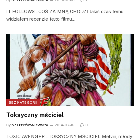
By
NaTrzeźwoNieWarto
2015-05-18
1
IT FOLLOWS – COŚ ZA MNĄ CHODZI Jakiś czas temu
widziałem recenzje tego filmu…
BEZ KATEGORII
Toksyczny mściciel
By
NaTrzeźwoNieWarto
2014-07-16
0
TOXIC AVENGER – TOKSYCZNY MŚCICIEL Melvin, młody