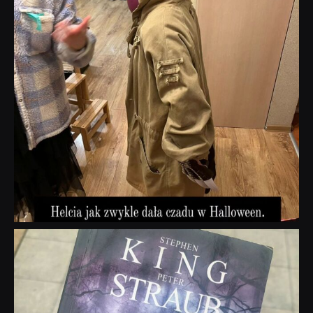
dobryhorror
Wrz 23