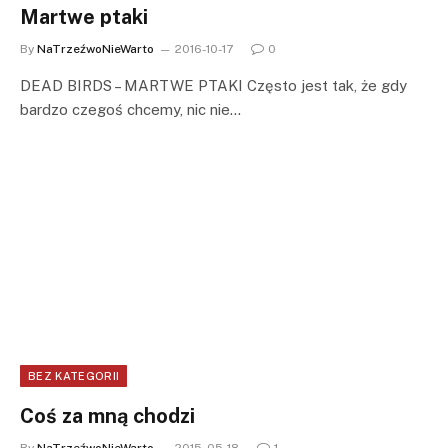
Martwe ptaki
By
NaTrzeźwoNieWarto
2016-10-17
0
DEAD BIRDS – MARTWE PTAKI Często jest tak, że gdy
bardzo czegoś chcemy, nic nie…
BEZ KATEGORII
Coś za mną chodzi