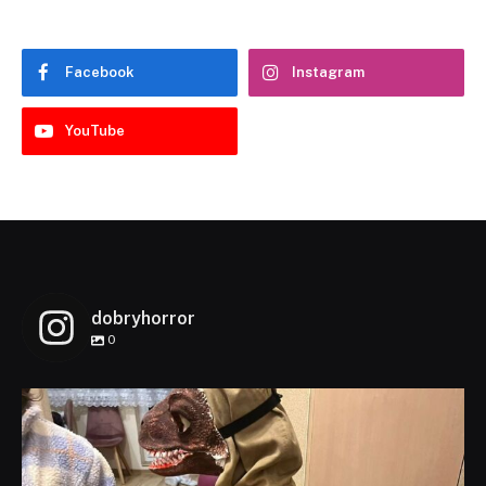
Facebook
Instagram
YouTube
dobryhorror
0
dobryhorror
Lis 1