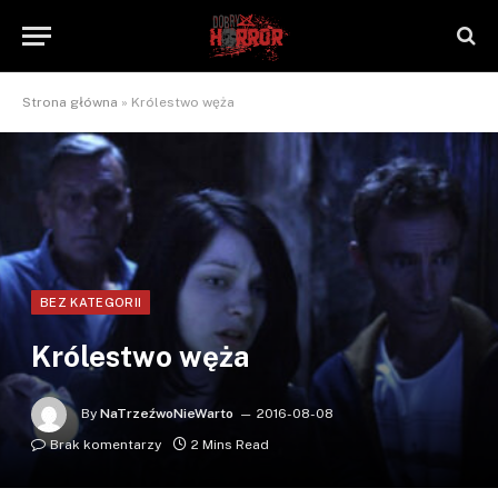
Strona główna
»
Królestwo węża
BEZ KATEGORII
Królestwo węża
By
NaTrzeźwoNieWarto
2016-08-08
Brak komentarzy
2 Mins Read