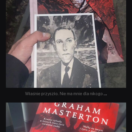
Właśnie przyszło. Nie ma mnie dla nikogo
...
dobryhorror
Sie 23