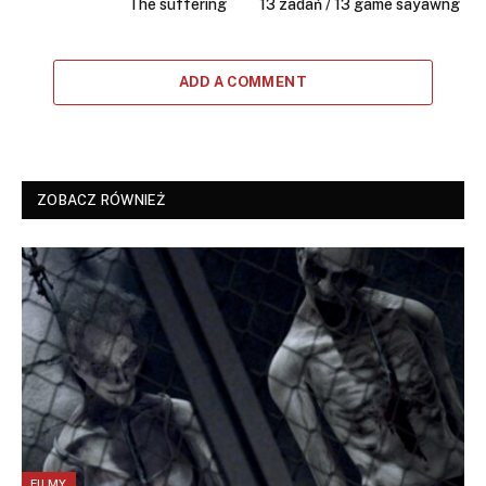
The suffering
13 zadań / 13 game sayawng
ADD A COMMENT
ZOBACZ RÓWNIEŻ
FILMY