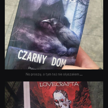
No proszę, o tym też nie słyszałem
...
dobryhorror
Wrz 19