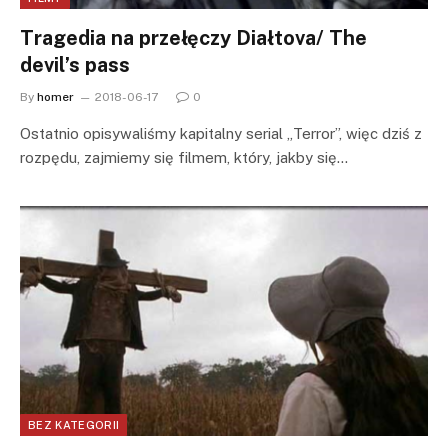
Tragedia na przełęczy Diałtova/ The
devil’s pass
By
homer
2018-06-17
0
Ostatnio opisywaliśmy kapitalny serial „Terror”, więc dziś z
rozpędu, zajmiemy się filmem, który, jakby się…
BEZ KATEGORII