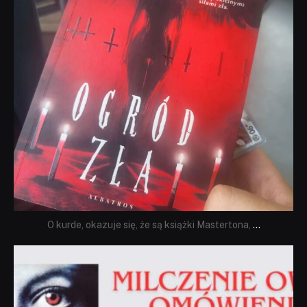
O kurde, okazuje się, że są książki Mastertona,
...
dobryhorror
Sie 19