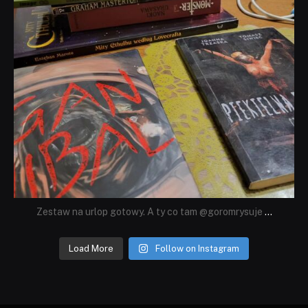
Zestaw na urlop gotowy. A ty co tam @goromrysuje
...
Load More
Follow on Instagram