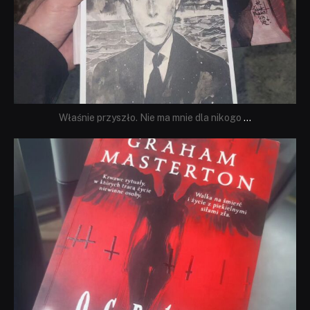
Właśnie przyszło. Nie ma mnie dla nikogo
...
dobryhorror
Sie 23