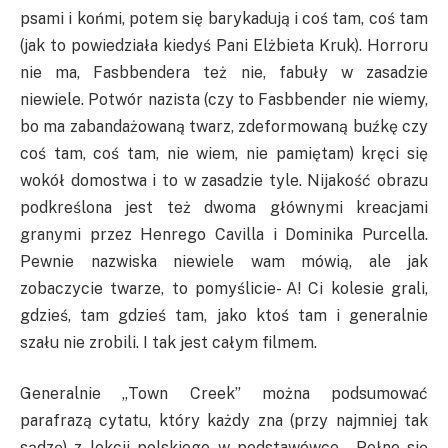
psami i końmi, potem się barykadują i coś tam, coś tam
(jak to powiedziała kiedyś Pani Elżbieta Kruk). Horroru
nie ma, Fasbbendera też nie, fabuły w zasadzie
niewiele. Potwór nazista (czy to Fasbbender nie wiemy,
bo ma zabandażowaną twarz, zdeformowaną buźkę czy
coś tam, coś tam, nie wiem, nie pamiętam) kręci się
wokół domostwa i to w zasadzie tyle. Nijakość obrazu
podkreślona jest też dwoma głównymi kreacjami
granymi przez Henrego Cavilla i Dominika Purcella.
Pewnie nazwiska niewiele wam mówią, ale jak
zobaczycie twarze, to pomyślicie- A! Ci kolesie grali,
gdzieś, tam gdzieś tam, jako ktoś tam i generalnie
szału nie zrobili. I tak jest całym filmem.
Generalnie „Town Creek” można podsumować
parafrazą cytatu, który każdy zna (przy najmniej tak
sądzę) z lekcji polskiego w podstawówce- „Pełno się