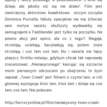
dzieje, ale jakoby nic się nie działo”. Film jest
niestraszny, aktorstwo kwadratowe niczym szczęka
Dominica Purcella, fabuły specjalnie nie ma, (chociaż
sam motyw nazisty okultysty wydawałby się
samograjem) a Fasbbender jest tylko na początku. Na
pewno akcji jest sporo, ale co z tego?. Biegaja,
strzelają, uciekają, barykadują się, potem znów
strzelają i coś tam coś tam. No i nazista ma fajny
płaszcz. Krótko mówiąc, gdybym chciał tak naprawdę
zrecenzować „Nienasyconego” kierując się szczerze
moim pierwszym odczuciem po obejrzeniu to bym
napisał: „Town Creek” jest filmem o czymś tam, w roli
głównej występuje ktoś tam, ktoś tam i dzieje się coś
tam, coś tam. Nie polecam.
http://horroryonline.pl/film/nienasycony-town-creek-