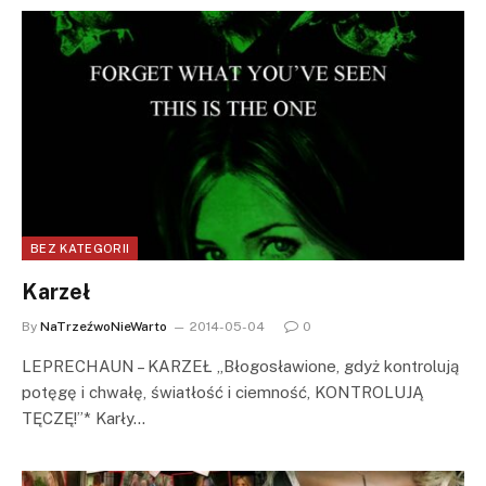
BEZ KATEGORII
Karzeł
By
NaTrzeźwoNieWarto
2014-05-04
0
LEPRECHAUN – KARZEŁ „Błogosławione, gdyż kontrolują
potęgę i chwałę, światłość i ciemność, KONTROLUJĄ
TĘCZĘ!”* Karły…