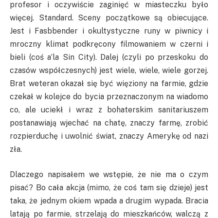
profesor i oczywiście zaginięć w miasteczku było
więcej. Standard. Sceny początkowe są obiecujące.
Jest i Fasbbender i okultystyczne runy w piwnicy i
mroczny klimat podkręcony filmowaniem w czerni i
bieli (coś a’la Sin City). Dalej (czyli po przeskoku do
czasów współczesnych) jest wiele, wiele, wiele gorzej.
Brat weteran okazał się być więziony na farmie, gdzie
czekał w kolejce do bycia przeznaczonym na wiadomo
co, ale uciekł i wraz z bohaterskim sanitariuszem
postanawiają wjechać na chatę, znaczy farmę, zrobić
rozpierduchę i uwolnić świat, znaczy Amerykę od nazi
zła.
Dlaczego napisałem we wstępie, że nie ma o czym
pisać? Bo cała akcja (mimo, że coś tam się dzieje) jest
taka, że jednym okiem wpada a drugim wypada. Bracia
latają po farmie, strzelają do mieszkańców, walczą z