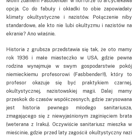
Moim zdaniem Fasbbender w horrorze to arcyciekawa
opcja. Co do fabuły i okładki to obie zapowiadały
klimaty okultystyczne i nazistów. Połączenie niby
standardowe, ale kto nie lubi okultyzmu i nazistów na
ekranie? Ano właśnie.
Historia z grubsza przedstawia się tak, że oto mamy
rok 1936 i małe miasteczko w USA, gdzie pewna
rodzina wynajmuje w swym gospodarstwie pokój
niemieckiemu profesorowi (Fasbbender!!), który to
profesor okazuje się być praktykiem czarnej,
okultystycznej, nazistowskiej magii. Dalej mamy
przeskok do czasów współczesnych, gdzie zarysowana
jest historia pewnego młodego sanitariusza,
zmagającego się z niewyjaśnionym zaginięciem brata
(weterana z Iraku). Oczywiście sanitariusz mieszka w
mieścinie, gdzie przed laty zagościł okultystyczny nazi