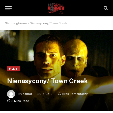
Strona główna
»
Nienasycony/ Town Creek
FILMY
Nienasycony/ Town Creek
By
homer
2017-05-21
Brak komentarzy
3 Mins Read