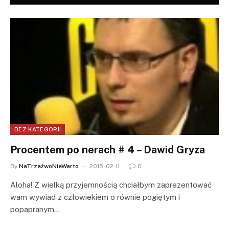
BEZ KATEGORII
Procentem po nerach # 4 – Dawid Gryza
By
NaTrzeźwoNieWarto
2015-02-11
0
Aloha! Z wielką przyjemnością chciałbym zaprezentować
wam wywiad z człowiekiem o równie pogiętym i
popapranym…