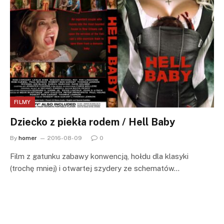
FILMY
Dziecko z piekła rodem / Hell Baby
By
homer
2016-08-09
0
Film z gatunku zabawy konwencją, hołdu dla klasyki
(trochę mniej) i otwartej szydery ze schematów…