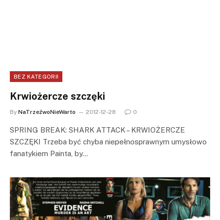
BEZ KATEGORII
Krwiożercze szczęki
By
NaTrzeźwoNieWarto
2012-12-28
0
SPRING BREAK: SHARK ATTACK – KRWIOŻERCZE
SZCZĘKI Trzeba być chyba niepełnosprawnym umysłowo
fanatykiem Painta, by…