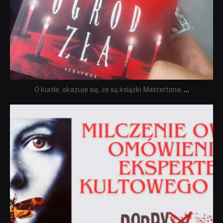
O kurde, okazuje się, że są książki Mastertona,
...
dobryhorror
Sie 19