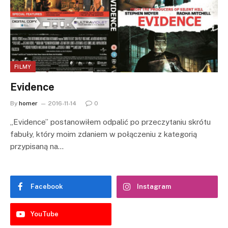
FILMY
Evidence
By
homer
2016-11-14
0
„Evidence” postanowiłem odpalić po przeczytaniu skrótu
fabuły, który moim zdaniem w połączeniu z kategorią
przypisaną na…
Facebook
Instagram
YouTube