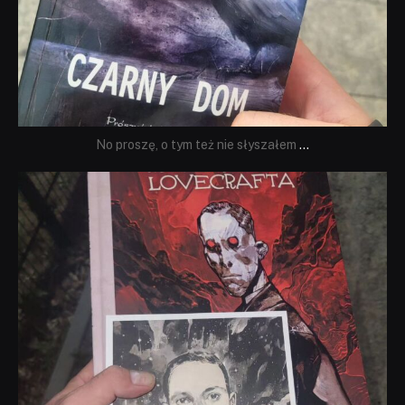
No proszę, o tym też nie słyszałem
...
dobryhorror
Wrz 19