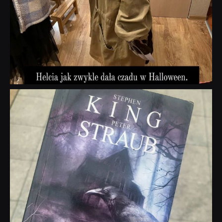
dobryhorror
Wrz 23