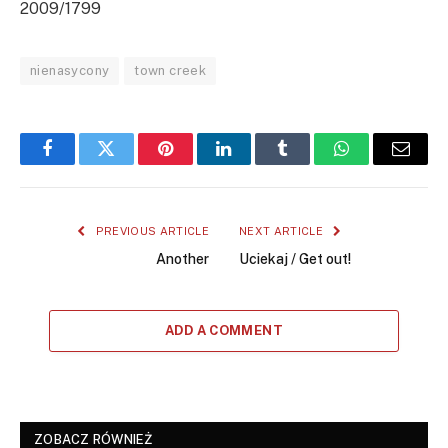
2009/1799
nienasycony
town creek
Facebook
Twitter
Pinterest
LinkedIn
Tumblr
WhatsApp
Email
PREVIOUS ARTICLE
NEXT ARTICLE
Another
Uciekaj / Get out!
ADD A COMMENT
ZOBACZ RÓWNIEŻ