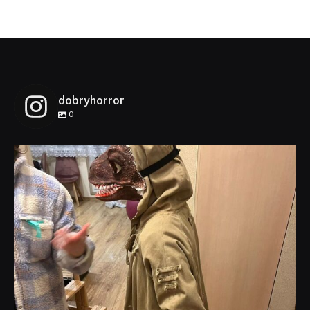
dobryhorror
0
dobryhorror
Lis 1