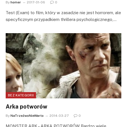
By
homer
2017-01-06
0
Test (Exam) to film, który w zasadzie nie jest horrorem, ale
specyficznym przypadkiem thrillera psychologicznego,…
BEZ KATEGORII
Arka potworów
By
NaTrzeźwoNieWarto
2014-03-27
0
MONSTER ARK – ARKA POTWORÓW Bardzo wiele