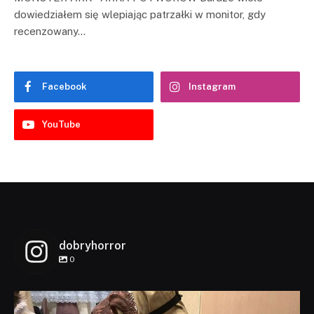
dowiedziałem się wlepiając patrzałki w monitor, gdy
recenzowany…
Facebook
Instagram
YouTube
dobryhorror
0
dobryhorror
Lis 1