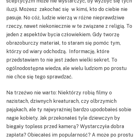
sceptycyzm może nie wystarczyć, by wyzbyć się tych
iluzji. Możesz zakochać się w kimś, kto do ciebie nie
pasuje. No cóż, ludzie wierzą w różne nieprawdziwe
rzeczy, nawet niekoniecznie w te związane z religią. To
jeden z aspektów bycia człowiekiem. Gdy tworzę
obrazoburczy materiał, to staram się pomóc tym,
którzy od wiary odchodzą. Informację, które
przedstawiam to nie jest żaden wielki sekret. To
ogólnodostępna wiedza, ale wielu ludziom po prostu
nie chce się tego sprawdzać.
Na trzeźwo nie warto: Niektórzy robią filmy o
nazistach, dziwnych kreaturach, czy olbrzymich
pająkach, ale ty najwyraźniej bardzo upodobałeś sobie
nagie kobiety. Jak przekonałeś tyle dziewczyn by
biegały topless przed kamerą? Wystarczyła dobra
zapłata? Obiecałeś im popularność? A może po prostu