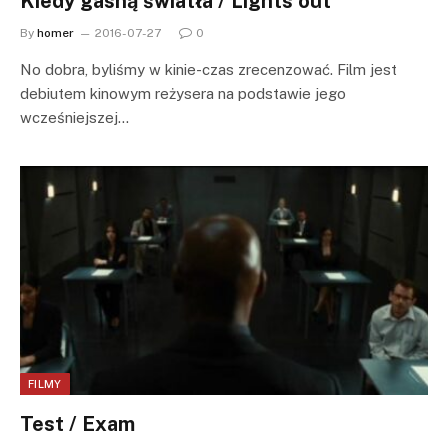
Kiedy gasną światła / Lights out
By
homer
2016-07-27
0
No dobra, byliśmy w kinie-czas zrecenzować. Film jest
debiutem kinowym reżysera na podstawie jego
wcześniejszej…
FILMY
Test / Exam