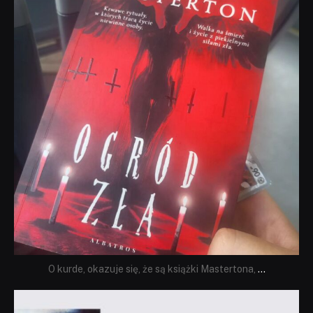
O kurde, okazuje się, że są książki Mastertona,
...
dobryhorror
Sie 19