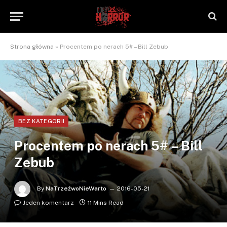
Strona główna
»
Procentem po nerach 5# – Bill Zebub
BEZ KATEGORII
Procentem po nerach 5# – Bill
Zebub
By
NaTrzeźwoNieWarto
2016-05-21
Jeden komentarz
11 Mins Read