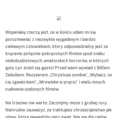
Wspaniałą rzeczą jest, że w końcu udało mi się
porozmawiać z niezwykle wygadanym i bardzo
ciekawym człowiekiem, który odpowiedzialny jest za
kręcenie potężnie pokręconych filmów spod znaku
niskobudżetowych, amatorskich horrorów, w których
goły cyc ścieli się gęsto! Przed wami wywiad z Bill’em
Zebubem. Reżyserem „Chrystusa zombie”, „Wybacz, że
cię zgwałciłem”, „Mrowiska w prąciu” i wielu innych,
cudownie szalonych filmów.
Na trzeźwo nie warto: Zacznijmy może z grubej rury.
Nietrudno zauważyć, że traktujesz chrześcijaństwo jak
plagę, która nawiedziłą nasz świat. Nie ma dla ciebie