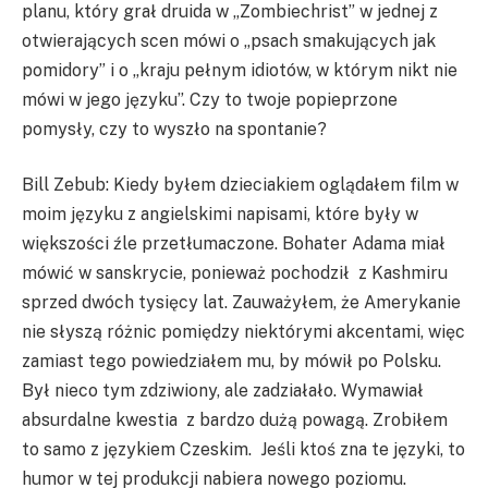
planu, który grał druida w „Zombiechrist” w jednej z
otwierających scen mówi o „psach smakujących jak
pomidory” i o „kraju pełnym idiotów, w którym nikt nie
mówi w jego języku”. Czy to twoje popieprzone
pomysły, czy to wyszło na spontanie?
Bill Zebub: Kiedy byłem dzieciakiem oglądałem film w
moim języku z angielskimi napisami, które były w
większości źle przetłumaczone. Bohater Adama miał
mówić w sanskrycie, ponieważ pochodził z Kashmiru
sprzed dwóch tysięcy lat. Zauważyłem, że Amerykanie
nie słyszą różnic pomiędzy niektórymi akcentami, więc
zamiast tego powiedziałem mu, by mówił po Polsku.
Był nieco tym zdziwiony, ale zadziałało. Wymawiał
absurdalne kwestia z bardzo dużą powagą. Zrobiłem
to samo z językiem Czeskim. Jeśli ktoś zna te języki, to
humor w tej produkcji nabiera nowego poziomu.