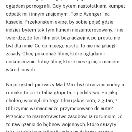
oglądam pornografii. Gdy byłem nastolatkiem, kumpel
odpalił mi i innym znajomym „Toxic Avenger” na
kasecie. Przekonałem ekipę, by sobie pójść gdzie
indziej, byłem tak tym filmem niezainteresowany. I nie
twierdzę, że ten film jest beznadziejny, po prostu nie
był dla mnie. Co do mojego gustu, to nie ma jakiejś
zasady. Chcę pokochać filmy, które oglądam i
niekoniecznie lubię filmy, które cieszą się uznaniem
wśród innych.
Na przykład, pierwszy Mad Max był strasznie nudny, a
remake to już totalna głupota…i pedalstwo. Po jaką
cholerę wcisnęli do tego filmu jakąś ciotę z gitarą?
Olbrzymie wzmacniacze przymocowane do auta?
Przecież to marnotrawstwo zasobów. Ja rozumiem, że
to nawiązanie do bębnów wojennych, które służyły