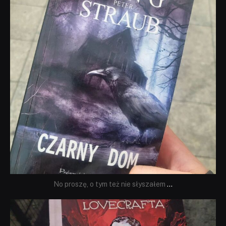
No proszę, o tym też nie słyszałem
...
dobryhorror
Wrz 19