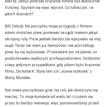
wierzę, żebyś podczas kręcenia filmów był absolutnie
trzeźwy. Spytam się więc wprost. Co lubisz pić i w
jakich ilościach?
Bill Zebub: Na początku mojej przygody z filmem
piłem mnóstwo piwa, ponieważ na ogół miałem jakąś
okropną rolę. Picie jednak bardzo źle wpływało na mój
osąd. Teraz nie mam już hamulców i nie potrzebuję
piwa, by się wyluzować. Przestałem pić na planie, co
poskutkowało większym profesjonalizmem. Ostatnimi
czasy jedynym przypadkiem, gdy piłem było kręcenie
filmu „Dickshark”. Była tam tzn „scena łóżkowa” z
Misty Mundae.
Nie miała początkowo grać tej roli, ale skończyło się
inaczej. To moja kumpela od wielu lat i czułem się
przez to bardzo nieswojo, więc postanowiliśmy przed