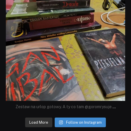
Zestaw na urlop gotowy. A ty co tam @goromrysuje
...
Load More
Follow on Instagram