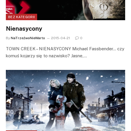
BEZ KATEGORII
Nienasycony
By
NaTrzeźwoNieWarto
2015-04-21
0
TOWN CREEK – NIENASYCONY Michael Fassbender… czy
komuś kojarzy się to nazwisko? Jasne,…