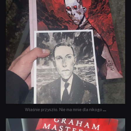
Właśnie przyszło. Nie ma mnie dla nikogo
...
dobryhorror
Sie 23