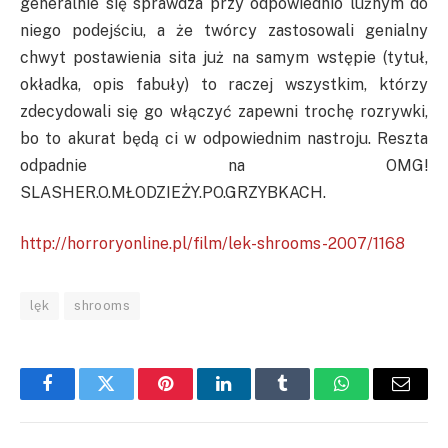
generalnie się sprawdza przy odpowiednio luźnym do
niego podejściu, a że twórcy zastosowali genialny
chwyt postawienia sita już na samym wstępie (tytuł,
okładka, opis fabuły) to raczej wszystkim, którzy
zdecydowali się go włączyć zapewni trochę rozrywki,
bo to akurat będą ci w odpowiednim nastroju. Reszta
odpadnie na OMG!
SLASHER.O.MŁODZIEŻY.PO.GRZYBKACH.
http://horroryonline.pl/film/lek-shrooms-2007/1168
lęk
shrooms
Facebook
Twitter
Pinterest
LinkedIn
Tumblr
WhatsApp
Email