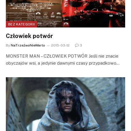
BEZ KATEGORII
Człowiek potwór
By
NaTrzeźwoNieWarto
2015-03-12
3
MONSTER MAN – CZŁOWIEK POTWÓR Jeśli nie znacie
obyczajów wsi, a jedynie dawnymi czasy przypadkowo…