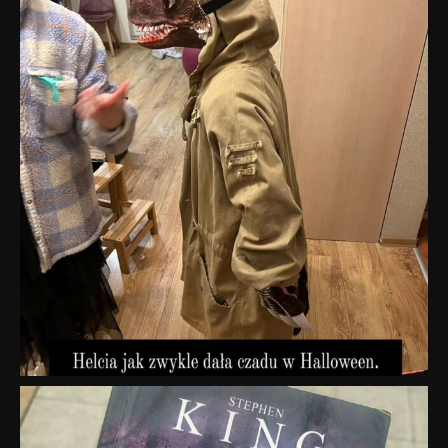
Lis 1
dobryhorror
Wrz 23