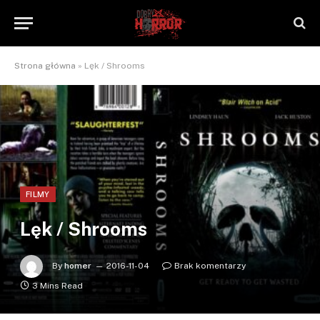
Strona główna
»
Lęk / Shrooms
FILMY
Lęk / Shrooms
By
homer
2016-11-04
Brak komentarzy
3 Mins Read