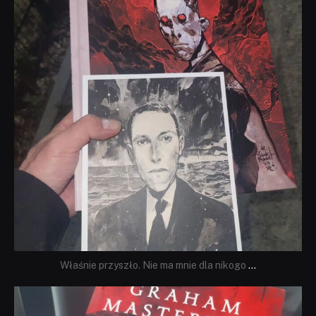
Właśnie przyszło. Nie ma mnie dla nikogo
...
dobryhorror
Sie 23