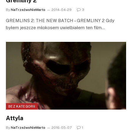
Gremliny 2
By
NaTrzeźwoNieWarto
2014-04-29
3
GREMLINS 2: THE NEW BATCH – GREMLINY 2 Gdy
byłem jeszcze młokosem uwielbiałem ten film…
BEZ KATEGORII
Attyla
By
NaTrzeźwoNieWarto
2016-05-07
1