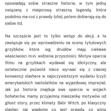
opowiadają sobie straszne historie, w tym jedną
związaną z miejscową straszną legendą, która
podobno ma coś z prawdy (oho), potem dobierają się do
siebie itd.
Na szczęście jest to tylko wstęp do akcji, a ta
zawiązuje się po wprowadzeniu na scenę tytułowych
grzybków, które wg. druidów mają ciekawe
właściwości m.in. widzenia przyszłości. Motyw oparcia
filmu na grzybkach wydawał się idiotyczny, ale
ostatecznie pozwolił nieco wyrwać się z ciasnej
konwencji slashera w najoczywistszym wydaniu (czyli
amerykańskich nastolatków na wyjazdowej imprezie).
Jak już historia znajduje swe oparcie w wizjach
bohaterów, mamy przyjemną mieszankę motywów od
ghost story, przez klimaty Balir Witch, po klasyczny
slasher, nie wiadomo co jest prawdą, co wizją