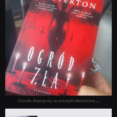
O kurde, okazuje się, że są książki Mastertona,
...
dobryhorror