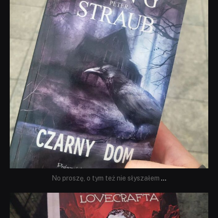
No proszę, o tym też nie słyszałem
...
dobryhorror
Wrz 19