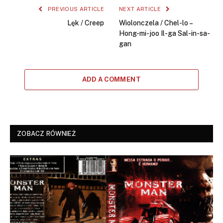
PREVIOUS ARTICLE
NEXT ARTICLE
Lęk / Creep
Wiolonczela / Chel-lo –
Hong-mi-joo Il-ga Sal-in-sa-
gan
ADD A COMMENT
ZOBACZ RÓWNIEŻ