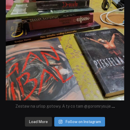
Zestaw na urlop gotowy. A ty co tam @goromrysuje
...
Load More
Follow on Instagram