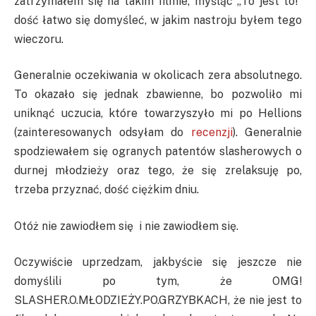
zatrzymałem się na takim filmie, myśląc „To jest to!”
dość łatwo się domyśleć, w jakim nastroju byłem tego
wieczoru.
Generalnie oczekiwania w okolicach zera absolutnego.
To okazało się jednak zbawienne, bo pozwoliło mi
uniknąć uczucia, które towarzyszyło mi po Hellions
(zainteresowanych odsyłam do
recenzji
). Generalnie
spodziewałem się ogranych patentów slasherowych o
durnej młodzieży oraz tego, że się zrelaksuję po,
trzeba przyznać, dość ciężkim dniu.
Otóż nie zawiodłem się i nie zawiodłem się.
Oczywiście uprzedzam, jakbyście się jeszcze nie
domyślili po tym, że OMG!
SLASHER.O.MŁODZIEŻY.PO.GRZYBKACH, że nie jest to