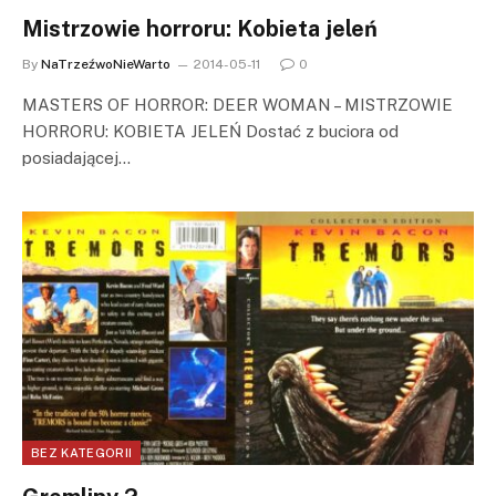
Mistrzowie horroru: Kobieta jeleń
By
NaTrzeźwoNieWarto
2014-05-11
0
MASTERS OF HORROR: DEER WOMAN – MISTRZOWIE
HORRORU: KOBIETA JELEŃ Dostać z buciora od
posiadającej…
BEZ KATEGORII