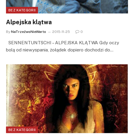
BEZ KATEGORII
Alpejska klątwa
By
NaTrzeźwoNieWarto
2015-11-25
0
SENNENTUNTSCHI – ALPEJSKA KLĄTWA Gdy oczy
bolą od niewyspania, żołądek dopiero dochodzi do…
BEZ KATEGORII