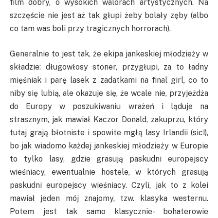
film dobry, o wysokich walorach artystycznych. Na
szczęście nie jest aż tak głupi żeby bolały zęby (albo
co tam was boli przy tragicznych horrorach).
Generalnie to jest tak, że ekipa jankeskiej młodzieży w
składzie: długowłosy stoner, przygłupi, za to ładny
mięśniak i parę lasek z zadatkami na final girl, co to
niby się lubią, ale okazuje się, że wcale nie, przyjeżdża
do Europy w poszukiwaniu wrażeń i ląduje na
strasznym, jak mawiał Kaczor Donald, zakuprzu, który
tutaj grają błotniste i spowite mgłą lasy Irlandii (sic!),
bo jak wiadomo każdej jankeskiej młodzieży w Europie
to tylko lasy, gdzie grasują paskudni europejscy
wieśniacy, ewentualnie hostele, w których grasują
paskudni europejscy wieśniacy. Czyli, jak to z kolei
mawiał jeden mój znajomy, tzw. klasyka westernu.
Potem jest tak samo klasycznie- bohaterowie