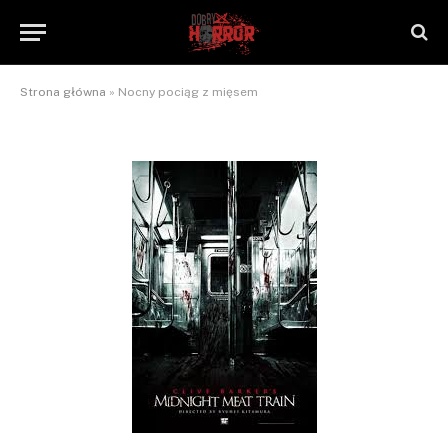
Nocny pociąg z mięsem
By
NaTrzeźwoNieWarto
2012-08-22
Jeden komentarz
2 Mins Read
Strona główna
»
Nocny pociąg z mięsem