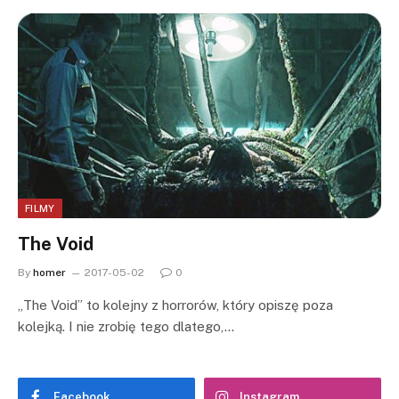
FILMY
The Void
By
homer
2017-05-02
0
„The Void” to kolejny z horrorów, który opiszę poza
kolejką. I nie zrobię tego dlatego,…
Facebook
Instagram