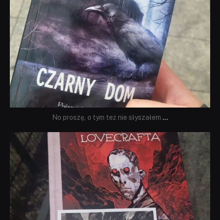
No proszę, o tym też nie słyszałem
...
dobryhorror
Wrz 19