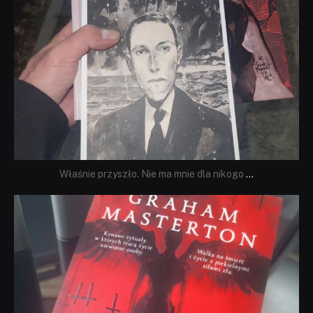
Właśnie przyszło. Nie ma mnie dla nikogo
...
dobryhorror
Sie 23