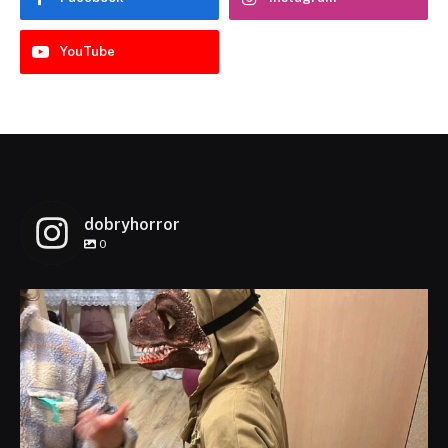
YouTube
dobryhorror
0
dobryhorror
Lis 1