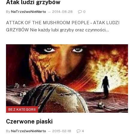
Atak ludzi grzybów
By
NaTrzeźwoNieWarto
2014-08-28
0
ATTACK OF THE MUSHROOM PEOPLE – ATAK LUDZI
GRZYBÓW Nie każdy lubi grzyby oraz czynności…
BEZ KATEGORII
Czerwone piaski
By
NaTrzeźwoNieWarto
2015-02-18
4