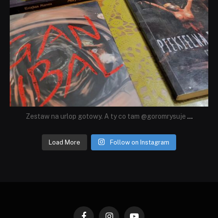
Zestaw na urlop gotowy. A ty co tam @goromrysuje
...
Load More
Follow on Instagram