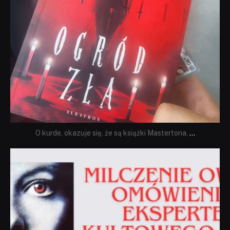
O kurde, okazuje się, że są książki Mastertona,
...
dobryhorror
Sie 19