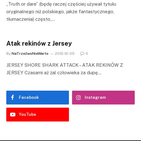
„Truth or dare” (będę raczej częściej używał tytułu
oryginalnego niż polskiego, jakże fantastycznego,
tłumaczenia) często,…
Atak rekinów z Jersey
By
NaTrzeźwoNieWarto
2012-12-05
0
JERSEY SHORE SHARK ATTACK – ATAK REKINÓW Z
JERSEY Czasami aż żal człowieka za dupę…
Facebook
Instagram
YouTube