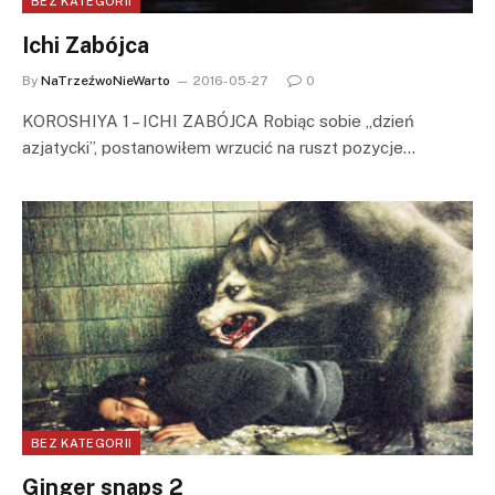
BEZ KATEGORII
Ichi Zabójca
By
NaTrzeźwoNieWarto
2016-05-27
0
KOROSHIYA 1 – ICHI ZABÓJCA Robiąc sobie „dzień
azjatycki”, postanowiłem wrzucić na ruszt pozycje…
BEZ KATEGORII
Ginger snaps 2