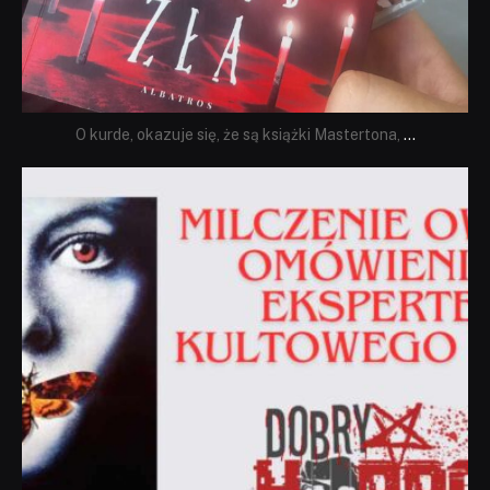
O kurde, okazuje się, że są książki Mastertona,
...
dobryhorror
Sie 19