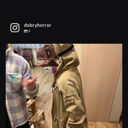
dobryhorror
0
dobryhorror
Lis 1