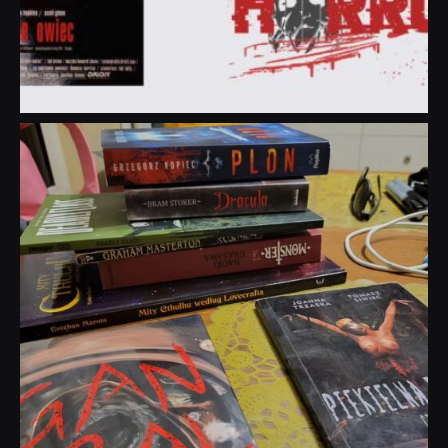
dobryhorror
Lip 31