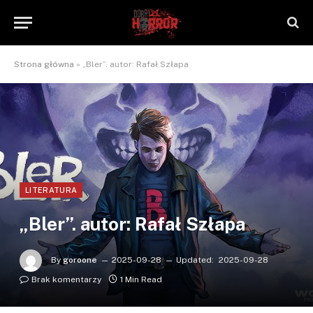
Strona główna
»
„Bler”. autor: Rafał Szłapa
LITERATURA
„Bler”. autor: Rafał Szłapa
By
goroone
2025-09-28
Updated:
2025-09-28
Brak komentarzy
1 Min Read