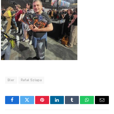
Bler
Rafał Szłapa
Facebook
Twitter
Pinterest
LinkedIn
Tumblr
WhatsApp
Email