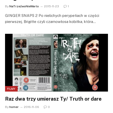
By
NaTrzeźwoNieWarto
2015-11-23
1
GINGER SNAPS 2 Po nielichych perypetiach w części
pierwszej, Brigitte czyli czarnowłosa kobitka, która…
FILMY
Raz dwa trzy umierasz Ty/ Truth or dare
By
homer
2016-11-06
0