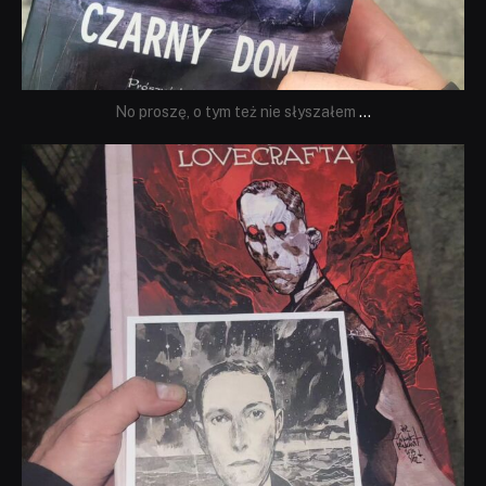
No proszę, o tym też nie słyszałem
...
dobryhorror
Wrz 19