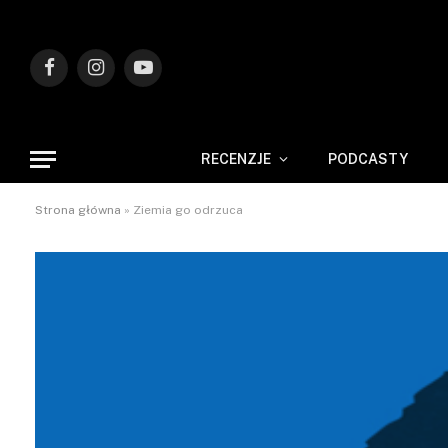
Facebook
Instagram
YouTube
RECENZJE
PODCASTY
Strona główna
»
Ziemia go odrzuca