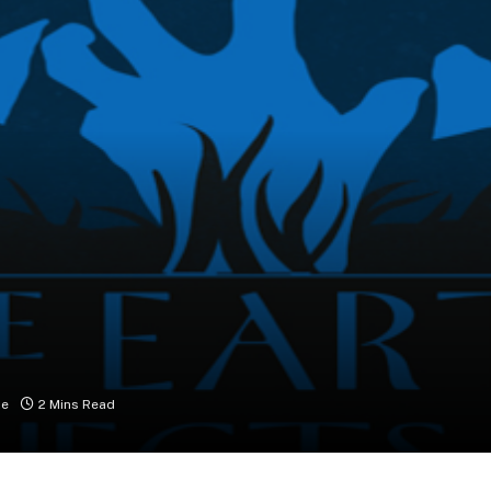
ze
2 Mins Read