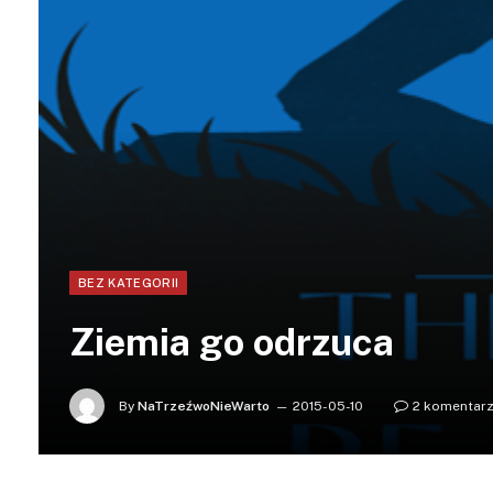
BEZ KATEGORII
Ziemia go odrzuca
By
NaTrzeźwoNieWarto
2015-05-10
2 komentar