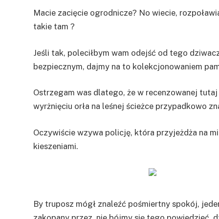
Macie zacięcie ogrodnicze? No wiecie, rozpoławi
takie tam ?
Jeśli tak, poleciłbym wam odejść od tego dziwac
bezpiecznym, dajmy na to kolekcjonowaniem pami
Ostrzegam was dlatego, że w recenzowanej tutaj
wyrżnięciu orła na leśnej ścieżce przypadkowo zna
Oczywiście wzywa policję, która przyjeżdża na mi
kieszeniami.
By truposz mógł znaleźć pośmiertny spokój, jede
zakopany przez, nie bójmy się tego powiedzieć, 