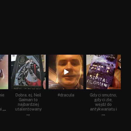
dobryhorror
dobryhorror
dobryhorror
Cze 16
Maj 25
Maj 22
nie
Dobra, ej, Neil
#dracula
Gdy ci smutno,
Gaiman to
gdy ci źle,
najbardziej
wejdź do
i
...
utalentowany
antykwariatu i
...
...