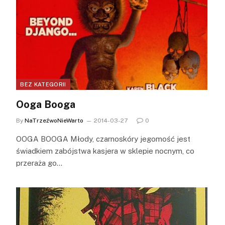
BEZ KATEGORII
Ooga Booga
By
NaTrzeźwoNieWarto
2014-03-27
0
OOGA BOOGA Młody, czarnoskóry jegomość jest
świadkiem zabójstwa kasjera w sklepie nocnym, co
przeraża go…