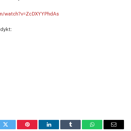
com/watch?v=ZcDXYYPhdAs
dykt:
ok
Twitter
Pinterest
LinkedIn
Tumblr
WhatsApp
Email