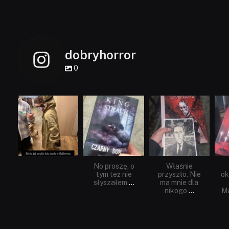
dobryhorror
0
dobryhorror
dobryhorror
dobryhorror
Lis 1
Wrz 23
Wrz 19
No proszę, o
Właśnie
tym też nie
przyszło. Nie
ok
słyszałem
...
ma mnie dla
nikogo
...
Ma