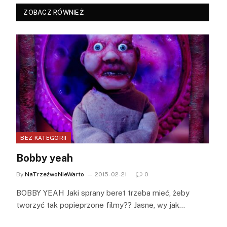
ZOBACZ RÓWNIEŻ
BEZ KATEGORII
Bobby yeah
By
NaTrzeźwoNieWarto
2015-02-21
0
BOBBY YEAH Jaki sprany beret trzeba mieć, żeby
tworzyć tak popieprzone filmy?? Jasne, wy jak…