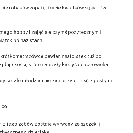
anie robaków łopatą, trucie kwiatków sąsiadów i
znego hobby i zająć się czymś pożytecznym i
ątek po nazistach.
 krótkometrażówce pewien nastolatek tuż po
jduje kości, które należały kiedyś do człowieka.
ejsce, ale młodzian nie zamierza odejść z pustymi
n z jego zębów zostaje wyrwany ze szczęki i
dziwacznego dzieciaka.