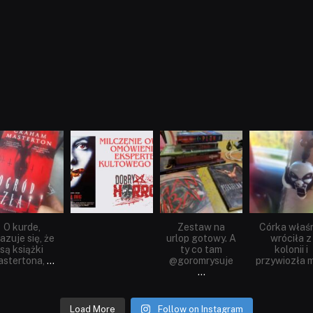
dobryhorror
dobryhorror
dobryhorror
dobryhorror
Sie 23
Sie 19
Lip 31
Lip 14
O kurde,
Zestaw na
Córka właś
azuje się, że
urlop gotowy. A
wróciła z
są książki
ty co tam
kolonii i
stertona,
...
@goromrysuje
przywiozła m
...
Load More
Follow on Instagram