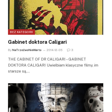
BEZ KATEGORII
Gabinet doktora Caligari
By
NaTrzeźwoNieWarto
2014-12-05
3
THE CABINET OF DR CALIGARI – GABINET
DOKTORA CALIGARI Uwielbiam klasyczne filmy, im
starsze są,…