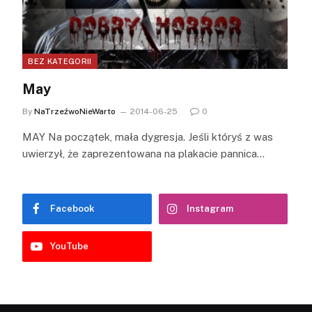
BEZ KATEGORII
May
By
NaTrzeźwoNieWarto
2014-06-25
0
MAY Na początek, mała dygresja. Jeśli któryś z was
uwierzył, że zaprezentowana na plakacie pannica…
Facebook
Instagram
YouTube