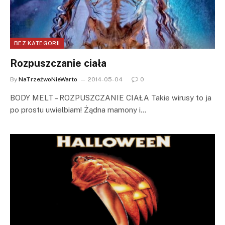
BEZ KATEGORII
Rozpuszczanie ciała
By
NaTrzeźwoNieWarto
2014-05-04
0
BODY MELT – ROZPUSZCZANIE CIAŁA Takie wirusy to ja
po prostu uwielbiam! Żądna mamony i…