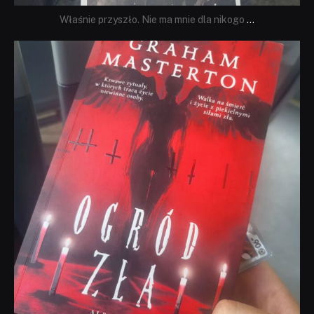
Właśnie przyszło. Nie ma mnie dla nikogo
...
dobryhorror
Sie 23