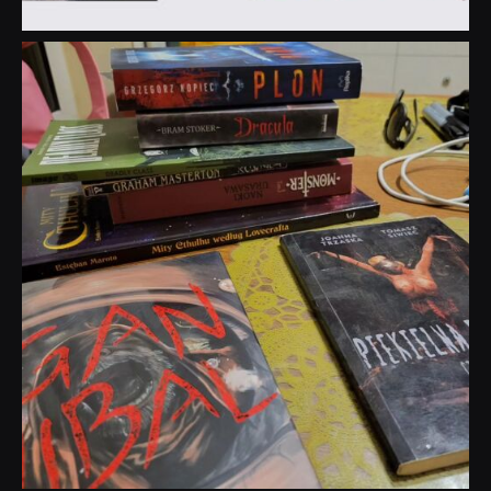
dobryhorror
Lip 31