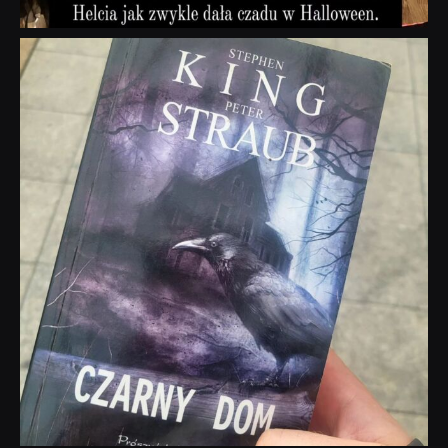
dobryhorror
Wrz 23