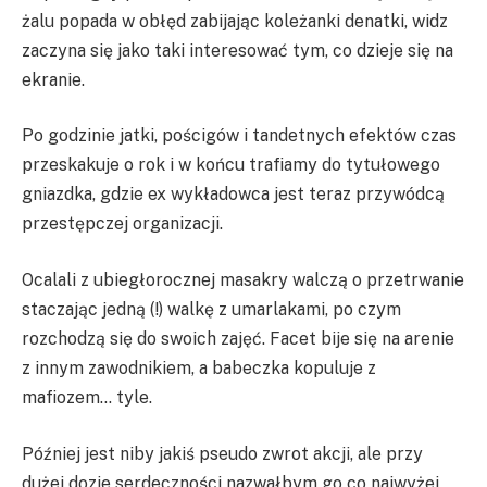
żalu popada w obłęd zabijając koleżanki denatki, widz
zaczyna się jako taki interesować tym, co dzieje się na
ekranie.
Po godzinie jatki, pościgów i tandetnych efektów czas
przeskakuje o rok i w końcu trafiamy do tytułowego
gniazdka, gdzie ex wykładowca jest teraz przywódcą
przestępczej organizacji.
Ocalali z ubiegłorocznej masakry walczą o przetrwanie
staczając jedną (!) walkę z umarlakami, po czym
rozchodzą się do swoich zajęć. Facet bije się na arenie
z innym zawodnikiem, a babeczka kopuluje z
mafiozem… tyle.
Później jest niby jakiś pseudo zwrot akcji, ale przy
dużej dozie serdeczności nazwałbym go co najwyżej