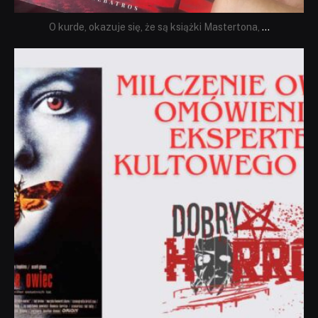
O kurde, okazuje się, że są książki Mastertona,
...
dobryhorror
Sie 19