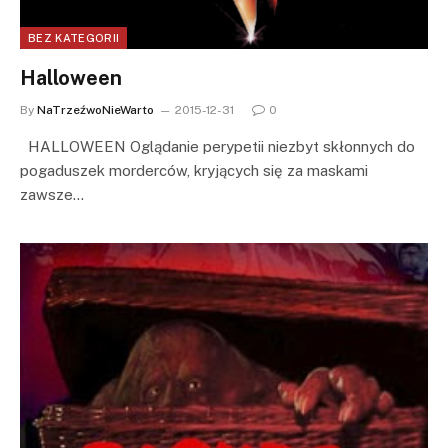
BEZ KATEGORII
Halloween
By
NaTrzeźwoNieWarto
2015-12-31
0
HALLOWEEN Oglądanie perypetii niezbyt skłonnych do
pogaduszek morderców, kryjących się za maskami
zawsze…