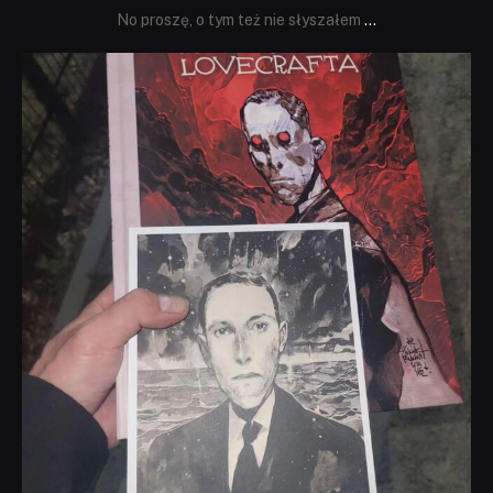
No proszę, o tym też nie słyszałem
...
dobryhorror
Wrz 19