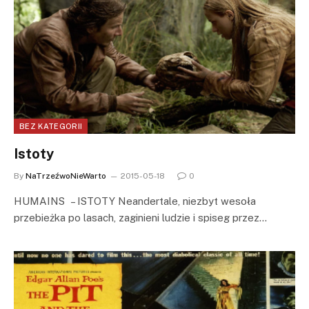
BEZ KATEGORII
Istoty
By
NaTrzeźwoNieWarto
2015-05-18
0
HUMAINS – ISTOTY Neandertale, niezbyt wesoła
przebieżka po lasach, zaginieni ludzie i spiseg przez…