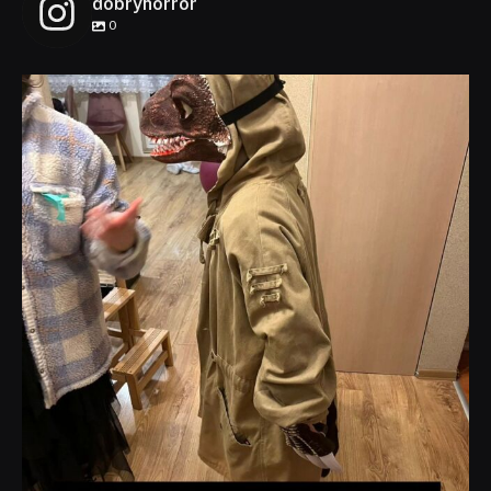
dobryhorror
0
dobryhorror
Lis 1