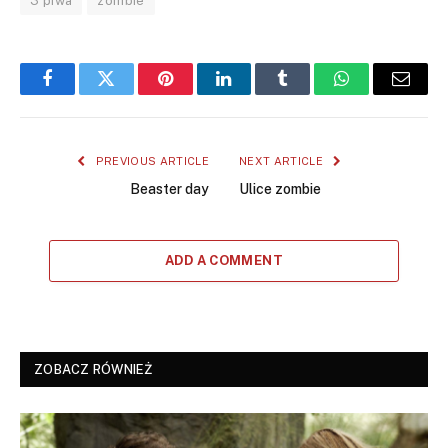
3 piwa
zombie
Facebook
Twitter
Pinterest
LinkedIn
Tumblr
WhatsApp
Email
PREVIOUS ARTICLE
NEXT ARTICLE
Beaster day
Ulice zombie
ADD A COMMENT
ZOBACZ RÓWNIEŻ