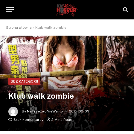
Strona główna
»
Klub walk zombie
BEZ KATEGORII
Klub walk zombie
By
NaTrzeźwoNieWarto
2015-02-09
Brak komentarzy
2 Mins Read