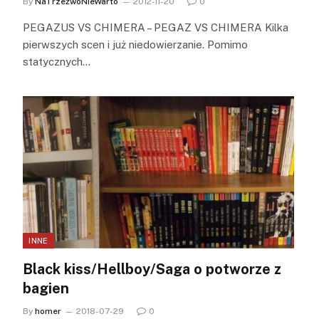
By
NaTrzeźwoNieWarto
2012-11-20
0
PEGAZUS VS CHIMERA – PEGAZ VS CHIMERA Kilka
pierwszych scen i już niedowierzanie. Pomimo
statycznych…
INNE
Black kiss/Hellboy/Saga o potworze z
bagien
By
homer
2018-07-29
0