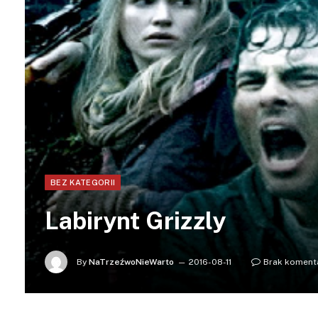
BEZ KATEGORII
Labirynt Grizzly
By
NaTrzeźwoNieWarto
2016-08-11
Brak koment