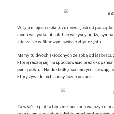
W tym miejscu rzeknę, że nawet jeśli od początku
mimo wszystko absolutnie wszyscy budzą sympatię
zdarza się w filmowym świecie zbyt często.
Mamy tu dwóch skłóconych ze sobą od lat braci, 
której raczej się nie spodziewacie oraz eks panie
panią doktor. Na dokładkę, scenarzyści serwują n
który żywi do nich specyficzne uczucia.
Ta właśnie piątka będzie zmuszona walczyć o prz
przeze mnie, oszalały i diablo przebiegłby misio 