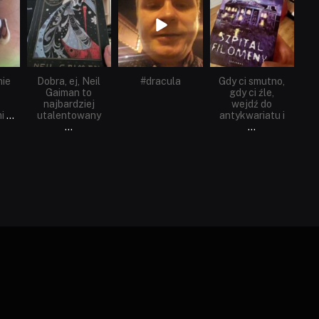
Cze 16
Maj 25
Maj 22
nie
Dobra, ej, Neil
#dracula
Gdy ci smutno,
Gaiman to
gdy ci źle,
najbardziej
wejdź do
i
...
utalentowany
antykwariatu i
...
...