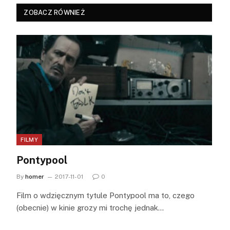
ZOBACZ RÓWNIEŻ
FILMY
Pontypool
By
homer
2017-11-01
0
Film o wdzięcznym tytule Pontypool ma to, czego
(obecnie) w kinie grozy mi trochę jednak…