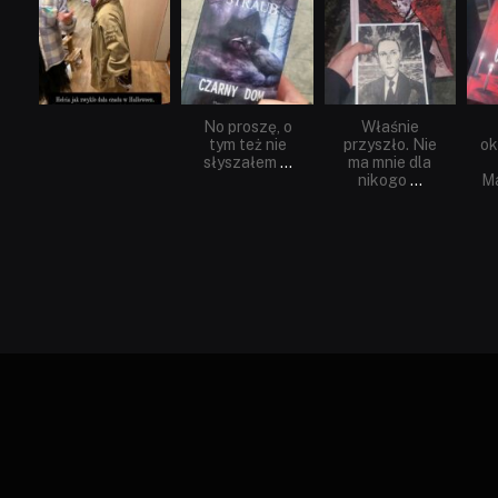
Lis 1
Wrz 23
Wrz 19
No proszę, o
Właśnie
tym też nie
przyszło. Nie
ok
słyszałem
...
ma mnie dla
nikogo
...
Ma