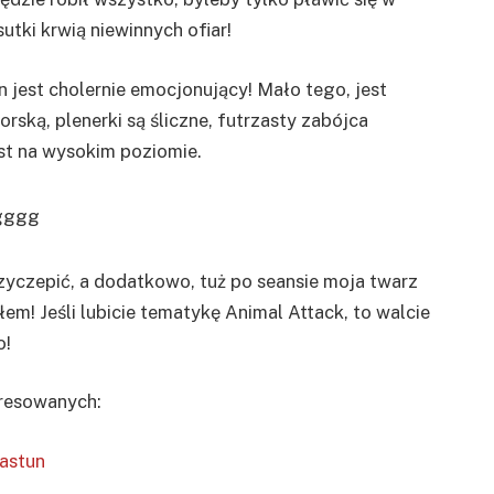
utki krwią niewinnych ofiar!
en jest cholernie emocjonujący! Mało tego, jest
rską, plenerki są śliczne, futrzasty zabójca
est na wysokim poziomie.
rzyczepić, a dodatkowo, tuż po seansie moja twarz
em! Jeśli lubicie tematykę Animal Attack, to walcie
o!
eresowanych:
astun