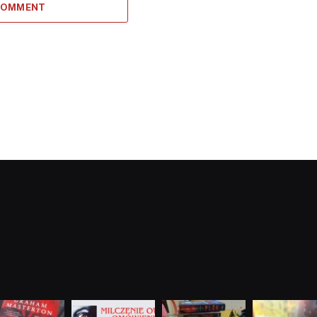
 COMMENT
dobryhorror
dobryhorror
dobryhorror
dobryhorror