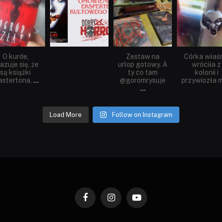
Sie 23
Sie 19
Lip 31
Lip 14
O kurde,
Zestaw na
Córka właś
azuje się, że
urlop gotowy. A
wróciła z
są książki
ty co tam
kolonii i
stertona,
...
@goromrysuje
przywiozła m
...
Load More
Follow on Instagram
Facebook
Instagram
YouTube