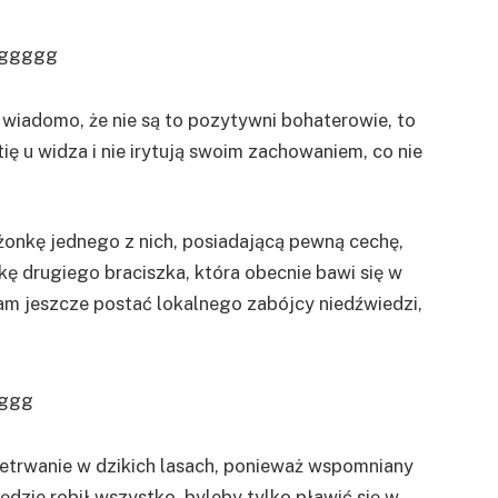
 wiadomo, że nie są to pozytywni bohaterowie, to
 u widza i nie irytują swoim zachowaniem, co nie
żonkę jednego z nich, posiadającą pewną cechę,
nkę drugiego braciszka, która obecnie bawi się w
am jeszcze postać lokalnego zabójcy niedźwiedzi,
etrwanie w dzikich lasach, ponieważ wspomniany
będzie robił wszystko, byleby tylko pławić się w