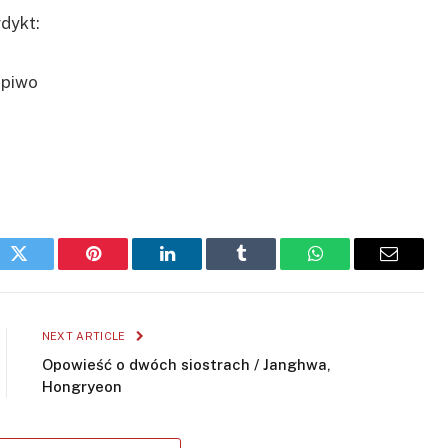
dykt:
ok
Twitter
Pinterest
LinkedIn
Tumblr
WhatsApp
Email
NEXT ARTICLE
Opowieść o dwóch siostrach / Janghwa,
Hongryeon