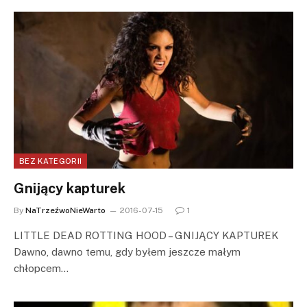
BEZ KATEGORII
Gnijący kapturek
By
NaTrzeźwoNieWarto
2016-07-15
1
LITTLE DEAD ROTTING HOOD – GNIJĄCY KAPTUREK
Dawno, dawno temu, gdy byłem jeszcze małym
chłopcem…