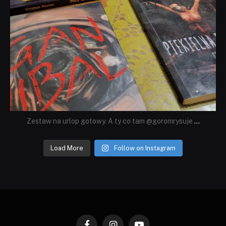
Zestaw na urlop gotowy. A ty co tam @goromrysuje
...
Load More
Follow on Instagram