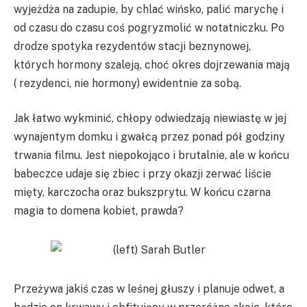
wyjeżdża na zadupie, by chlać wińsko, palić marychę i
od czasu do czasu coś pogryzmolić w notatniczku. Po
drodze spotyka rezydentów stacji beznynowej,
których hormony szaleją, choć okres dojrzewania mają
( rezydenci, nie hormony) ewidentnie za sobą.
Jak łatwo wykminić, chłopy odwiedzają niewiastę w jej
wynajentym domku i gwałcą przez ponad pół godziny
trwania filmu. Jest niepokojąco i brutalnie, ale w końcu
babeczce udaje się zbiec i przy okazji zerwać liście
mięty, karczocha oraz bukszprytu. W końcu czarna
magia to domena kobiet, prawda?
Przeżywa jakiś czas w leśnej głuszy i planuje odwet, a