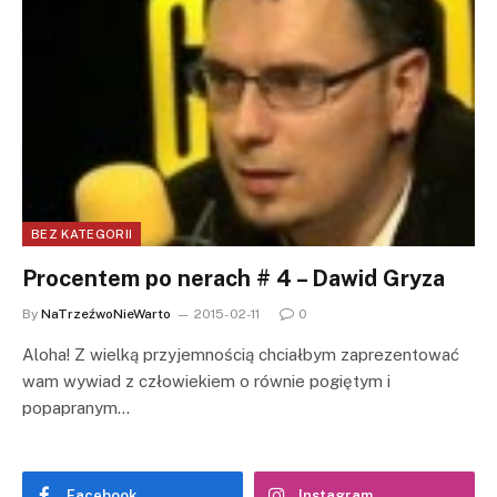
BEZ KATEGORII
Procentem po nerach # 4 – Dawid Gryza
By
NaTrzeźwoNieWarto
2015-02-11
0
Aloha! Z wielką przyjemnością chciałbym zaprezentować
wam wywiad z człowiekiem o równie pogiętym i
popapranym…
Facebook
Instagram