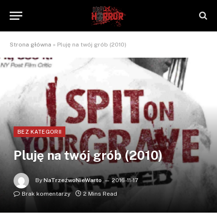
Strona główna
»
Pluję na twój grób (2010)
BEZ KATEGORII
Pluję na twój grób (2010)
By
NaTrzeźwoNieWarto
2016-11-17
Brak komentarzy
2 Mins Read