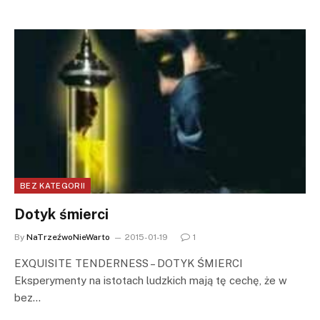
BEZ KATEGORII
Dotyk śmierci
By
NaTrzeźwoNieWarto
2015-01-19
1
EXQUISITE TENDERNESS – DOTYK ŚMIERCI
Eksperymenty na istotach ludzkich mają tę cechę, że w
bez…