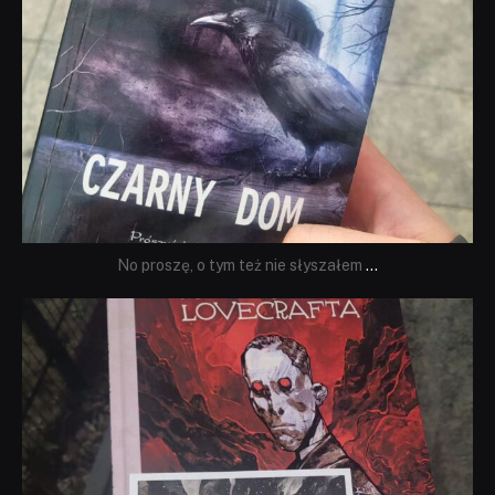
No proszę, o tym też nie słyszałem
...
dobryhorror
Wrz 19