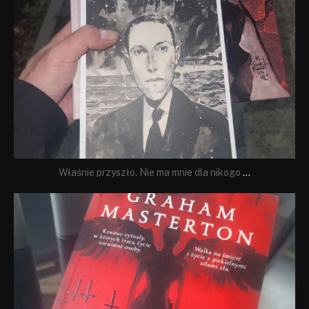
Właśnie przyszło. Nie ma mnie dla nikogo
...
dobryhorror
Sie 23