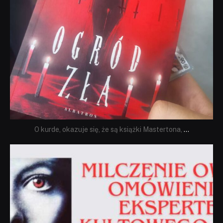
O kurde, okazuje się, że są książki Mastertona,
...
dobryhorror
Sie 19