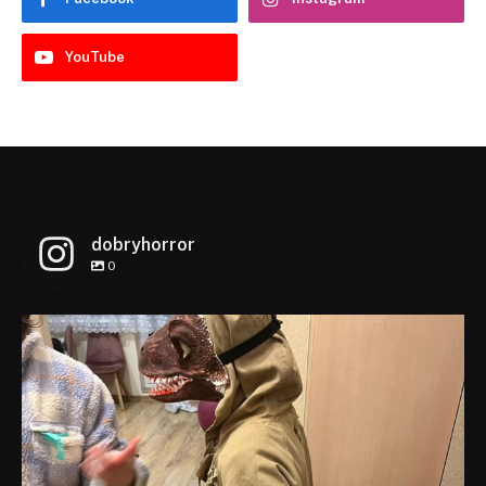
YouTube
dobryhorror
0
dobryhorror
Lis 1