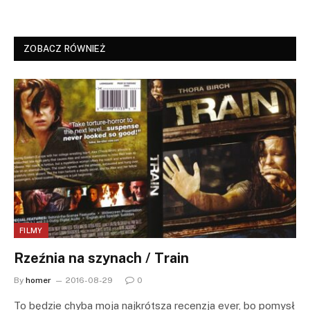
ZOBACZ RÓWNIEŻ
FILMY
Rzeźnia na szynach / Train
By
homer
2016-08-29
0
To będzie chyba moja najkrótsza recenzja ever, bo pomysł