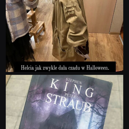
dobryhorror
Wrz 23