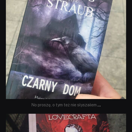
No proszę, o tym też nie słyszałem
...
dobryhorror
Wrz 19