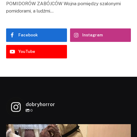
POMIDORÓW ZABÓJCÓW Wojna pomiędzy szalonymi
pomidorami, a ludźmi…
Facebook
Instagram
YouTube
dobryhorror
0
dobryhorror
Lis 1