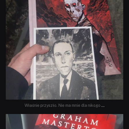
Właśnie przyszło. Nie ma mnie dla nikogo
...
dobryhorror
Sie 23