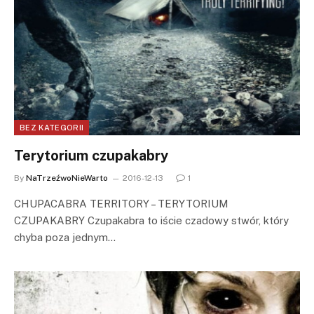
BEZ KATEGORII
Terytorium czupakabry
By
NaTrzeźwoNieWarto
2016-12-13
1
CHUPACABRA TERRITORY – TERYTORIUM
CZUPAKABRY Czupakabra to iście czadowy stwór, który
chyba poza jednym…