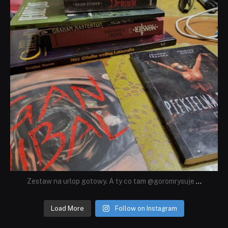
Zestaw na urlop gotowy. A ty co tam @goromrysuje
...
Load More
Follow on Instagram