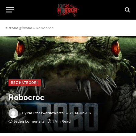
Strona główna
»
Robocroc
BEZ KATEGORII
Robocroc
By
NaTrzeźwoNieWarto
2014-05-06
Jeden komentarz
1 Min Read