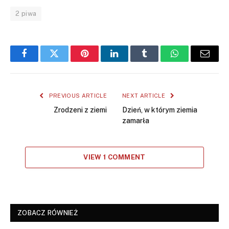
2 piwa
Facebook
Twitter
Pinterest
LinkedIn
Tumblr
WhatsApp
Email
PREVIOUS ARTICLE
NEXT ARTICLE
Zrodzeni z ziemi
Dzień, w którym ziemia
zamarła
VIEW 1 COMMENT
ZOBACZ RÓWNIEŻ