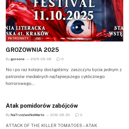
PATRONATY
GROZOWNIA 2025
By
goroone
2025-09-08
0
No i po raz kolejny dostąpilśmy zaszczytu bycia jednym z
patronów medialnych najfajniejszego cyklicznego
horrorowego…
Atak pomidorów zabójców
By
NaTrzeźwoNieWarto
2012-08-30
0
ATTACK OF THE KILLER TOMATOES – ATAK