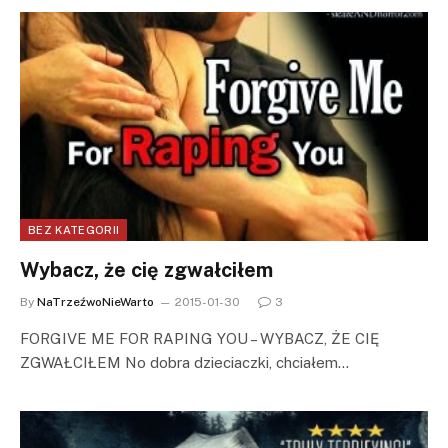
BEZ KATEGORII
Wybacz, że cię zgwałciłem
By
NaTrzeźwoNieWarto
2015-01-30
3
FORGIVE ME FOR RAPING YOU – WYBACZ, ŻE CIĘ
ZGWAŁCIŁEM No dobra dzieciaczki, chciałem…