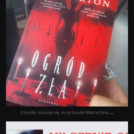
O kurde, okazuje się, że są książki Mastertona,
...
dobryhorror
Sie 19