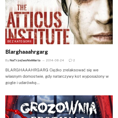
BEZ KATEGORII
Blarghaaahrgarg
By
NaTrzeźwoNieWarto
2014-08-24
2
BLARGHAAAHRGARG Ciężko zrelaksować się we
własnym domostwie, gdy natarczywy kot wyposażony w
gogle i udarówkę…