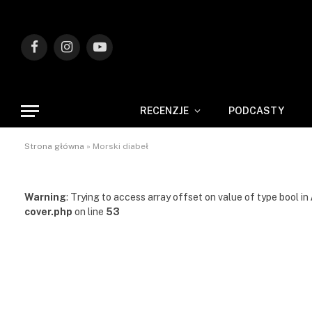
Facebook
Instagram
YouTube
RECENZJE
PODCASTY
Strona główna
»
Morski diabeł
Warning
: Trying to access array offset on value of type bool in
cover.php
on line
53