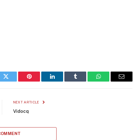
ok
Twitter
Pinterest
LinkedIn
Tumblr
WhatsApp
Email
NEXT ARTICLE
Vidocq
 COMMENT