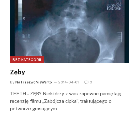
BEZ KATEGORII
Zęby
By
NaTrzeźwoNieWarto
2014-04-01
0
TEETH – ZĘBY Niektórzy z was zapewne pamiętają
recenzję filmu „Zabójcza cipka”, traktującego o
potworze grasującym…