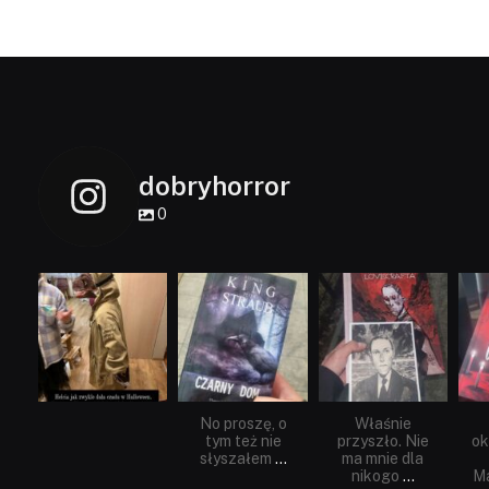
dobryhorror
0
dobryhorror
dobryhorror
dobryhorror
Lis 1
Wrz 23
Wrz 19
No proszę, o
Właśnie
tym też nie
przyszło. Nie
ok
słyszałem
...
ma mnie dla
nikogo
...
Ma