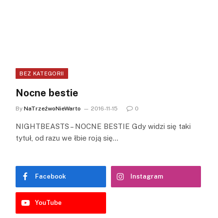
BEZ KATEGORII
Nocne bestie
By
NaTrzeźwoNieWarto
2016-11-15
0
NIGHTBEASTS – NOCNE BESTIE Gdy widzi się taki
tytuł, od razu we łbie roją się…
Facebook
Instagram
YouTube