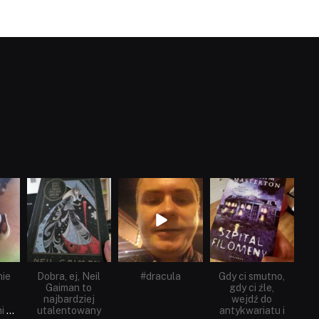
dobryhorror
dobryhorror
dobryhorror
Cze 16
Maj 25
Maj 22
nie
Dobra, ej, Neil
#dracula
Gdy ci smutno,
Gaiman to
gdy ci źle,
najbardziej
wejdź do
i
...
utalentowany
antykwariatu i