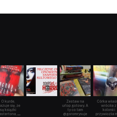
dobryhorror
dobryhorror
dobryhorror
dobryhorror
Sie 23
Sie 19
Lip 31
Lip 14
O kurde,
Zestaw na
Córka właś
azuje się, że
urlop gotowy. A
wróciła z
są książki
ty co tam
kolonii i
stertona,
...
@goromrysuje
przywiozła m