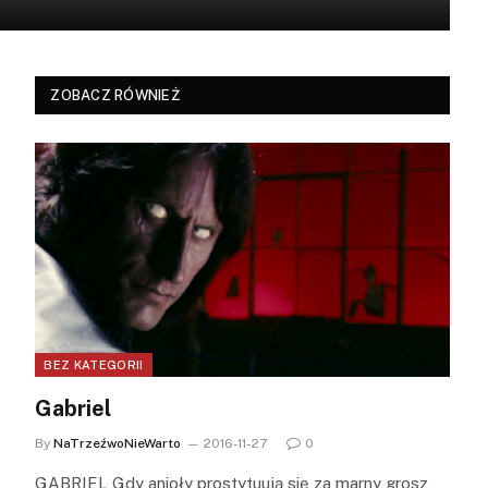
ZOBACZ RÓWNIEŻ
BEZ KATEGORII
Gabriel
By
NaTrzeźwoNieWarto
2016-11-27
0
GABRIEL Gdy anioły prostytuują się za marny grosz,