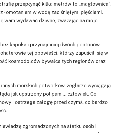
otrafię przepłynąć kilka metrów to „maglownica”,
 łomotaniem w wodę zaciśniętymi pięściami.
 się wam wydawać dziwne, zważając na moje
ę bez kapoka i przynajmniej dwóch pontonów
aterowie tej opowieści, którzy zapuścili się w
 ilość kosmodolców bywalca tych regionów oraz
 innych morskich potworków, żeglarze wyciągają
gląda jak upstrzony polipami… człowiek. Co
 mowy i ostrzega załogę przed czymś, co bardzo
ość.
niewiedzę zgromadzonych na statku osób i