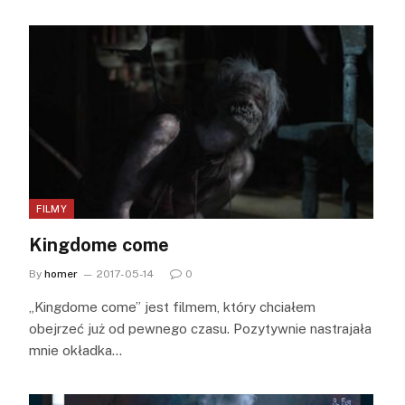
FILMY
Kingdome come
By
homer
2017-05-14
0
„Kingdome come” jest filmem, który chciałem
obejrzeć już od pewnego czasu. Pozytywnie nastrajała
mnie okładka…