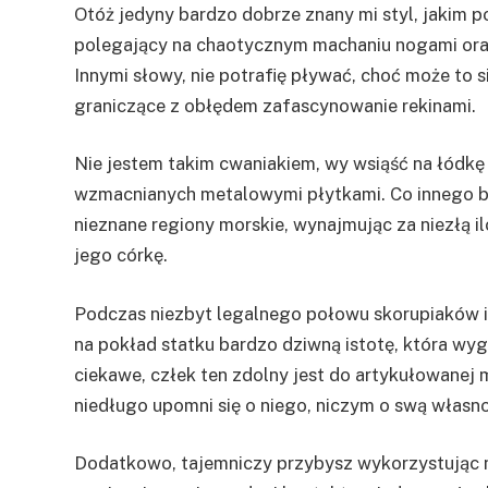
Otóż jedyny bardzo dobrze znany mi styl, jakim p
polegający na chaotycznym machaniu nogami oraz
Innymi słowy, nie potrafię pływać, choć może to
graniczące z obłędem zafascynowanie rekinami.
Nie jestem takim cwaniakiem, wy wsiąść na łódk
wzmacnianych metalowymi płytkami. Co innego boh
nieznane regiony morskie, wynajmując za niezłą
jego córkę.
Podczas niezbyt legalnego połowu skorupiaków i
na pokład statku bardzo dziwną istotę, która wy
ciekawe, człek ten zdolny jest do artykułowanej
niedługo upomni się o niego, niczym o swą własn
Dodatkowo, tajemniczy przybysz wykorzystując 