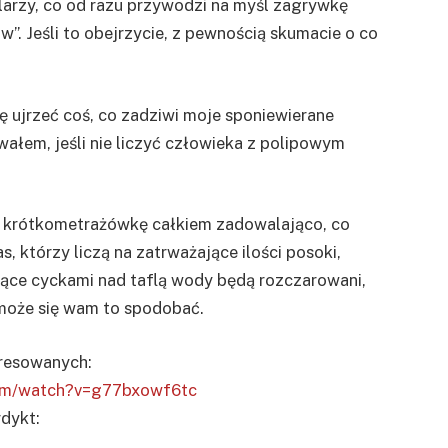
larzy, co od razu przywodzi na myśl zagrywkę
w”. Jeśli to obejrzycie, z pewnością skumacie o co
 ujrzeć coś, co zadziwi moje sponiewierane
wałem, jeśli nie liczyć człowieka z polipowym
ą krótkometrażówkę całkiem zadowalająco, co
s, którzy liczą na zatrważające ilości posoki,
cące cyckami nad taflą wody będą rozczarowani,
e może się wam to spodobać.
eresowanych:
com/watch?v=g77bxowf6tc
dykt: