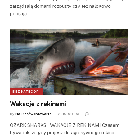
zarządzają domami rozpusty czy też nałogowo
popijają…
BEZ KATEGORII
Wakacje z rekinami
By
NaTrzeźwoNieWarto
2016-08-03
0
OZARK SHARKS – WAKACJE Z REKINAMI Czasem
bywa tak, że gdy prujesz do agresywnego rekina…