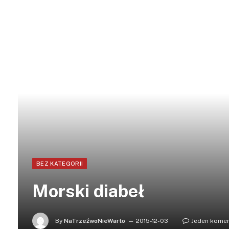
BEZ KATEGORII
Morski diabeł
By
NaTrzeźwoNieWarto
2015-12-03
Jeden kome