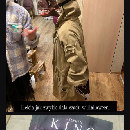
Lis 1
dobryhorror
Wrz 23