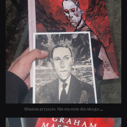
Właśnie przyszło. Nie ma mnie dla nikogo
...
dobryhorror
Sie 23