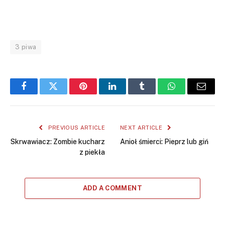
3 piwa
Facebook
Twitter
Pinterest
LinkedIn
Tumblr
WhatsApp
Email
PREVIOUS ARTICLE
NEXT ARTICLE
Skrwawiacz: Zombie kucharz
Anioł śmierci: Pieprz lub giń
z piekła
ADD A COMMENT