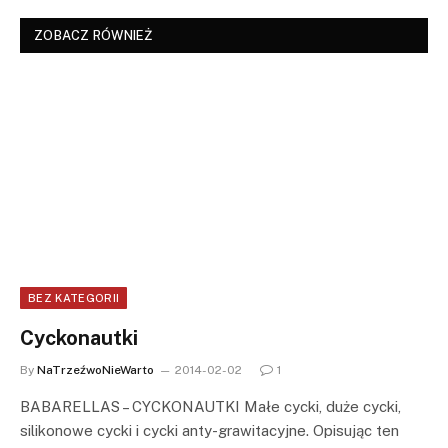
ZOBACZ RÓWNIEŻ
BEZ KATEGORII
Cyckonautki
By
NaTrzeźwoNieWarto
2014-02-02
1
BABARELLAS – CYCKONAUTKI Małe cycki, duże cycki,
silikonowe cycki i cycki anty-grawitacyjne. Opisując ten