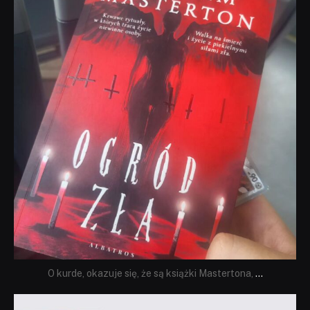
O kurde, okazuje się, że są książki Mastertona,
...
dobryhorror