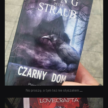
No proszę, o tym też nie słyszałem
...
dobryhorror
Wrz 19