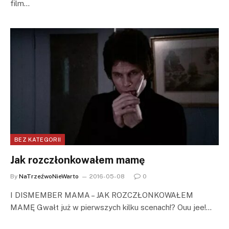
film…
BEZ KATEGORII
Jak rozczłonkowałem mamę
By
NaTrzeźwoNieWarto
2016-05-08
0
I DISMEMBER MAMA – JAK ROZCZŁONKOWAŁEM
MAMĘ Gwałt już w pierwszych kilku scenach!? Ouu jee!…