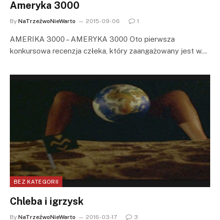
Ameryka 3000
By
NaTrzeźwoNieWarto
2015-09-06
1
AMERIKA 3000 – AMERYKA 3000 Oto pierwsza
konkursowa recenzja człeka, który zaangażowany jest w…
BEZ KATEGORII
Chleba i igrzysk
By
NaTrzeźwoNieWarto
2016-03-17
3