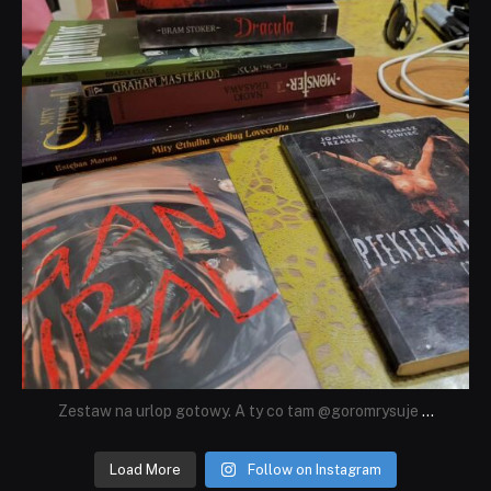
Zestaw na urlop gotowy. A ty co tam @goromrysuje
...
Load More
Follow on Instagram