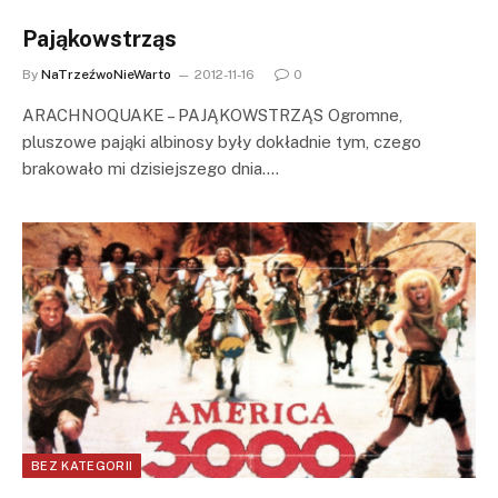
Pająkowstrząs
By
NaTrzeźwoNieWarto
2012-11-16
0
ARACHNOQUAKE – PAJĄKOWSTRZĄS Ogromne,
pluszowe pająki albinosy były dokładnie tym, czego
brakowało mi dzisiejszego dnia.…
BEZ KATEGORII