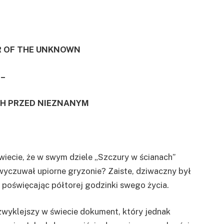
R OF THE UNKNOWN
–
CH PRZED NIEZNANYM
y wiecie, że w swym dziele „Szczury w ścianach”
 wyczuwał upiorne gryzonie? Zaiste, dziwaczny był
 poświęcając półtorej godzinki swego życia.
zwyklejszy w świecie dokument, który jednak