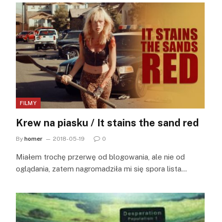
FILMY
Krew na piasku / It stains the sand red
By
homer
2018-05-19
0
Miałem trochę przerwę od blogowania, ale nie od
oglądania, zatem nagromadziła mi się spora lista…