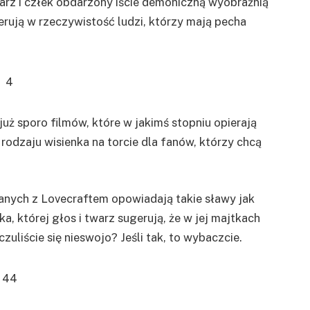
arz i człek obdarzony iście demoniczną wyobraźnią
rują w rzeczywistość ludzi, którzy mają pecha
 już sporo filmów, które w jakimś stopniu opierają
rodzaju wisienka na torcie dla fanów, którzy chcą
anych z Lovecraftem opowiadają takie sławy jak
a, której głos i twarz sugerują, że w jej majtkach
uliście się nieswojo? Jeśli tak, to wybaczcie.