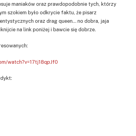
esuje maniaków oraz prawdopodobnie tych, którzy
ym szokiem było odkrycie faktu, że pisarz
dentystycznych oraz drag queen… no dobra, jaja
iknijcie na link poniżej i bawcie się dobrze.
eresowanych:
com/watch?v=17tj18qpJf0
dykt: