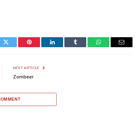
ok
Twitter
Pinterest
LinkedIn
Tumblr
WhatsApp
Email
NEXT ARTICLE
Zombeer
 COMMENT