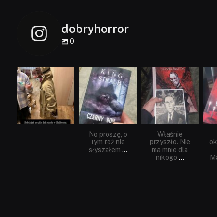
dobryhorror
0
dobryhorror
dobryhorror
dobryhorror
Lis 1
Wrz 23
Wrz 19
No proszę, o
Właśnie
tym też nie
przyszło. Nie
ok
słyszałem
...
ma mnie dla
nikogo
...
Ma