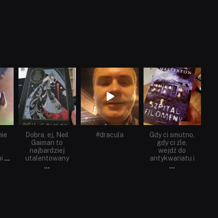
dobryhorror
dobryhorror
dobryhorror
Cze 16
Maj 25
Maj 22
nie
Dobra, ej, Neil
#dracula
Gdy ci smutno,
Gaiman to
gdy ci źle,
najbardziej
wejdź do
i
...
utalentowany
antykwariatu i
...
...