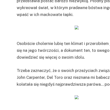
przedstawia postać bardzo niezwykłą. Płodny pis
wykreował świat, w którym pradawne bóstwa inge
wpaść w ich mackowate łapki.
Osobiście cholernie lubię ten klimat i przerobiłem
się na jego twórczości, a dokument ten, to swego 
dowiedzieć się więcej o swoim idolu.
Trzeba zaznaczyć, że o swoich przeżyciach związ
John Carpenter, Del Toro oraz nieznana mi babeczk
kołatała się niegdyś najprawdziwsza parówa… pocz