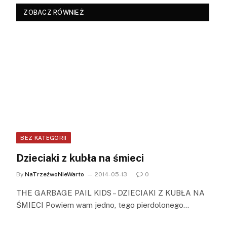
ZOBACZ RÓWNIEŻ
BEZ KATEGORII
Dzieciaki z kubła na śmieci
By
NaTrzeźwoNieWarto
2014-05-13
0
THE GARBAGE PAIL KIDS – DZIECIAKI Z KUBŁA NA
ŚMIECI Powiem wam jedno, tego pierdolonego…