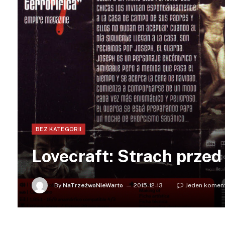
BEZ KATEGORII
Lovecraft: Strach prze
By
NaTrzeźwoNieWarto
2015-12-13
Jeden komen