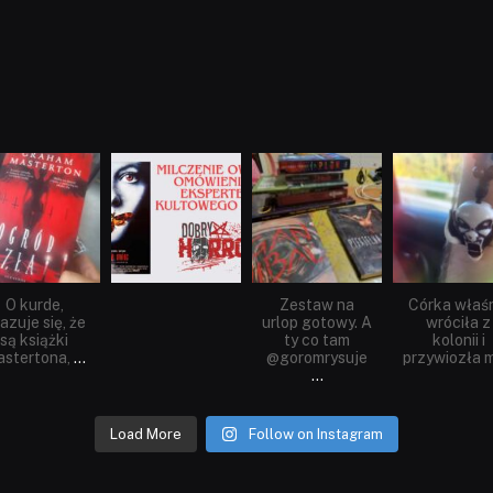
dobryhorror
dobryhorror
dobryhorror
dobryhorror
Sie 23
Sie 19
Lip 31
Lip 14
O kurde,
Zestaw na
Córka właś
azuje się, że
urlop gotowy. A
wróciła z
są książki
ty co tam
kolonii i
stertona,
...
@goromrysuje
przywiozła m
...
Load More
Follow on Instagram