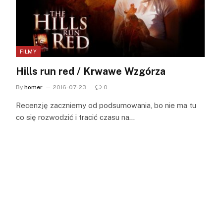
FILMY
Hills run red / Krwawe Wzgórza
By
homer
2016-07-23
0
Recenzję zaczniemy od podsumowania, bo nie ma tu
co się rozwodzić i tracić czasu na…