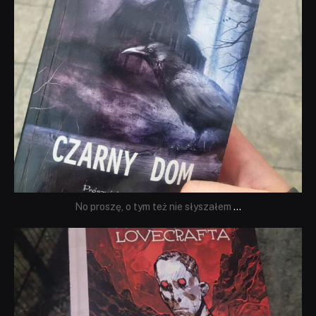
No proszę, o tym też nie słyszałem
...
dobryhorror
Wrz 19