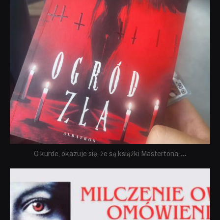
O kurde, okazuje się, że są książki Mastertona,
...
dobryhorror
Sie 19