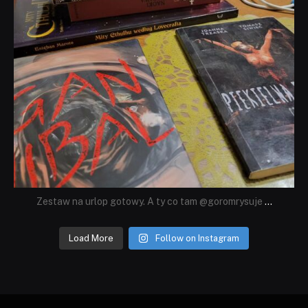
Zestaw na urlop gotowy. A ty co tam @goromrysuje
...
Load More
Follow on Instagram