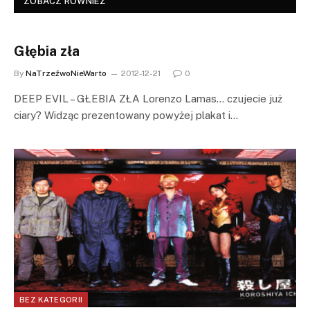
ZOBACZ RÓWNIEŻ
Głębia zła
By
NaTrzeźwoNieWarto
2012-12-21
0
DEEP EVIL – GŁEBIA ZŁA Lorenzo Lamas… czujecie już
ciary? Widząc prezentowany powyżej plakat i…
BEZ KATEGORII