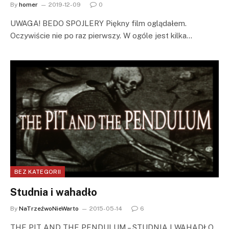
By
homer
2019-12-09
0
UWAGA! BEDO SPOJLERY Piękny film oglądałem.
Oczywiście nie po raz pierwszy. W ogóle jest kilka…
BEZ KATEGORII
Studnia i wahadło
By
NaTrzeźwoNieWarto
2015-05-14
6
THE PIT AND THE PENDULUM – STUDNIA I WAHADŁO