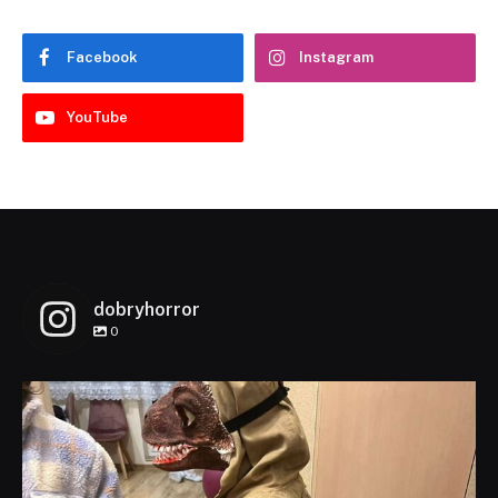
Facebook
Instagram
YouTube
dobryhorror
0
dobryhorror
Lis 1