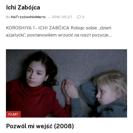
Ichi Zabójca
By
NaTrzeźwoNieWarto
2016-05-27
0
KOROSHIYA 1 – ICHI ZABÓJCA Robiąc sobie „dzień
azjatycki”, postanowiłem wrzucić na ruszt pozycje…
FILMY
Pozwól mi wejść (2008)