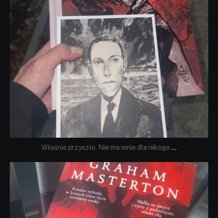
Właśnie przyszło. Nie ma mnie dla nikogo
...
dobryhorror
Sie 23