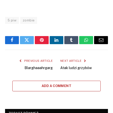
5 piw
zombie
Facebook
Twitter
Pinterest
LinkedIn
Tumblr
WhatsApp
Email
PREVIOUS ARTICLE
NEXT ARTICLE
Blarghaaahrgarg
Atak ludzi grzybów
ADD A COMMENT