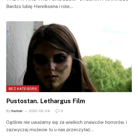
Bardzo lubię Henriksena i role…
BEZ KATEGORII
Pustostan. Lethargus Film
By
homer
2021-02-04
0
Ogólnie nie uważamy się za wielkich znawców horrorów, i
zazwyczaj możecie tu u nas przeczytać…