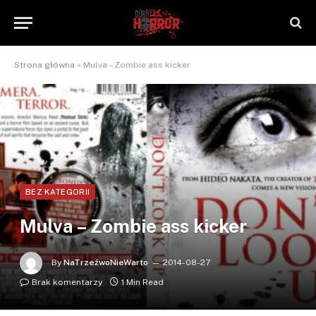
Strona główna
»
Mulva – Zombie ass kicker
BEZ KATEGORII
Mulva – Zombie ass kicker
By
NaTrzeźwoNieWarto
2014-08-27
Brak komentarzy
1 Min Read