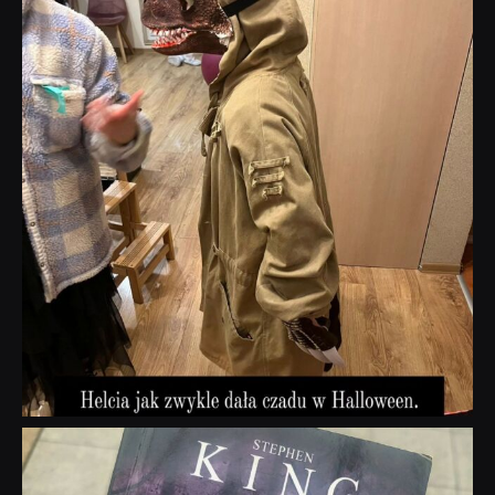
Lis 1
dobryhorror
Wrz 23