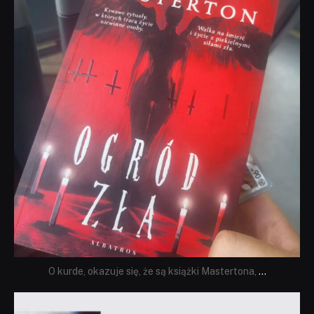
O kurde, okazuje się, że są książki Mastertona,
...
dobryhorror