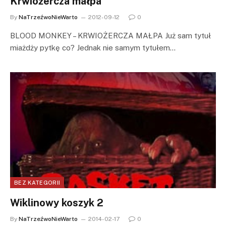
Krwiożercza małpa
By
NaTrzeźwoNieWarto
2012-09-12
0
BLOOD MONKEY – KRWIOŻERCZA MAŁPA Już sam tytuł
miażdży pytkę co? Jednak nie samym tytułem…
BEZ KATEGORII
Wiklinowy koszyk 2
By
NaTrzeźwoNieWarto
2014-02-17
0