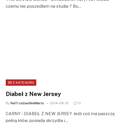
czemu nie poszedłem na studia ? Bo…
BEZ KATEGORII
Diabeł z New Jersey
By
NaTrzeźwoNieWarto
2014-08-31
0
CARNY – DIABEŁ Z NEW JERSEY Jeśli coś ma paszczę
pełną kłów, posiada skrzydła i…