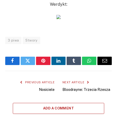
Werdykt:
3 piwa
Stwory
Facebook
Twitter
Pinterest
LinkedIn
Tumblr
WhatsApp
Email
PREVIOUS ARTICLE
NEXT ARTICLE
Nosiciele
Bloodrayne: Trzecia Rzesza
ADD A COMMENT