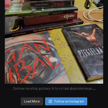
Zestaw na urlop gotowy. A ty co tam @goromrysuje
...
Load More
Follow on Instagram