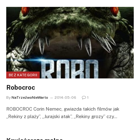
BEZ KATEGORII
Robocroc
By
NaTrzeźwoNieWarto
2014-05-06
1
ROBOCROC Corin Nemec, gwiazda takich filmów jak
„Rekiny z plaży”, „Jurajski atak”, „Rekiny grozy” czy…