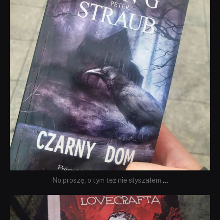
No proszę, o tym też nie słyszałem
...
dobryhorror
Wrz 19