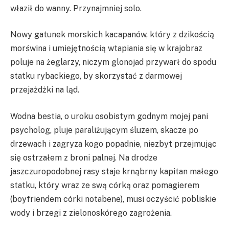
właził do wanny. Przynajmniej solo.
Nowy gatunek morskich kacapanów, który z dzikością
morświna i umiejętnością wtapiania się w krajobraz
poluje na żeglarzy, niczym glonojad przywarł do spodu
statku rybackiego, by skorzystać z darmowej
przejażdżki na ląd.
Wodna bestia, o uroku osobistym godnym mojej pani
psycholog, pluje paraliżującym śluzem, skacze po
drzewach i zagryza kogo popadnie, niezbyt przejmując
się ostrzałem z broni palnej. Na drodze
jaszczuropodobnej rasy staje krnąbrny kapitan małego
statku, który wraz ze swą córką oraz pomagierem
(boyfriendem córki notabene), musi oczyścić pobliskie
wody i brzegi z zielonoskórego zagrożenia.