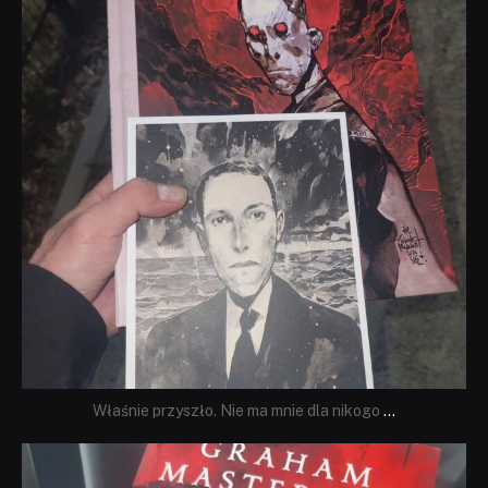
Właśnie przyszło. Nie ma mnie dla nikogo
...
dobryhorror
Sie 23