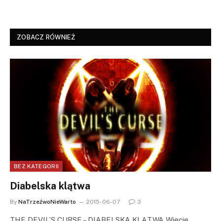
ZOBACZ RÓWNIEŻ
BEZ KATEGORII
Diabelska klątwa
By
NaTrzeźwoNieWarto
2015-06-07
3
THE DEVIL’S CURSE – DIABELSKA KLĄTWA Wiecie