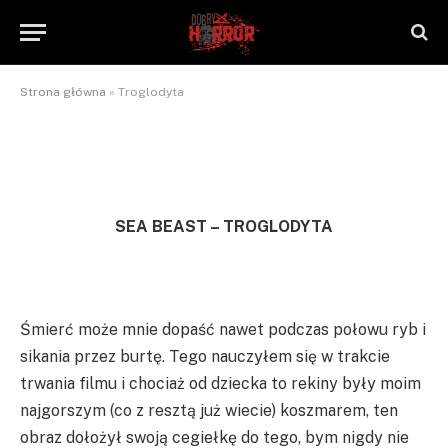
Troglodyta
By
NaTrzeźwoNieWarto
2012-09-05
Brak komentarzy
1 Min Read
Strona główna
»
Troglodyta
SEA BEAST – TROGLODYTA
Śmierć może mnie dopaść nawet podczas połowu ryb i
sikania przez burtę. Tego nauczyłem się w trakcie
trwania filmu i chociaż od dziecka to rekiny były moim
najgorszym (co z resztą już wiecie) koszmarem, ten
obraz dołożył swoją cegiełkę do tego, bym nigdy nie