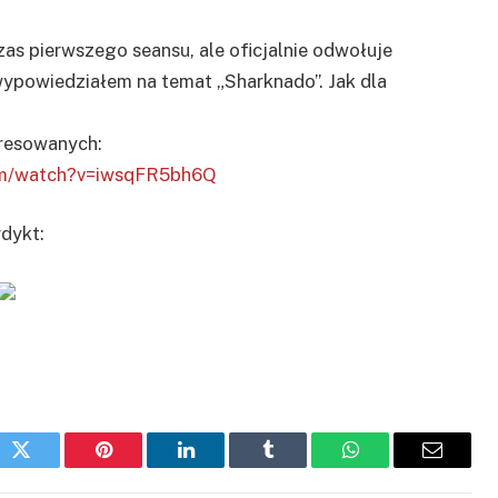
as pierwszego seansu, ale oficjalnie odwołuje
wypowiedziałem na temat „Sharknado”. Jak dla
eresowanych:
om/watch?v=iwsqFR5bh6Q
dykt:
ok
Twitter
Pinterest
LinkedIn
Tumblr
WhatsApp
Email