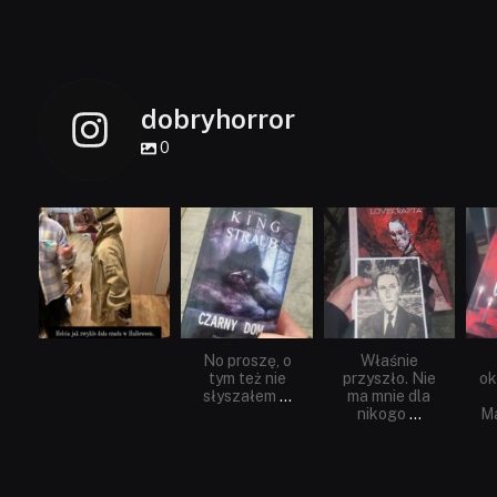
dobryhorror
0
dobryhorror
dobryhorror
dobryhorror
Lis 1
Wrz 23
Wrz 19
No proszę, o
Właśnie
tym też nie
przyszło. Nie
ok
słyszałem
...
ma mnie dla
nikogo
...
Ma