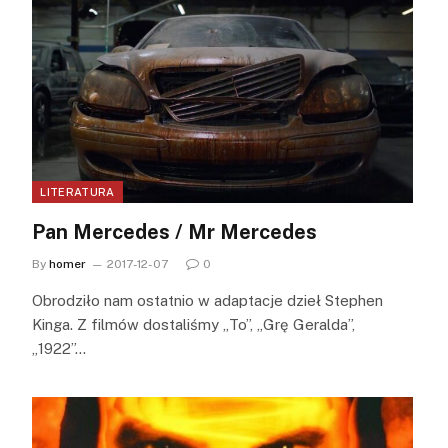
LITERATURA
Pan Mercedes / Mr Mercedes
By
homer
2017-12-07
0
Obrodziło nam ostatnio w adaptacje dzieł Stephen
Kinga. Z filmów dostaliśmy „To”, „Grę Geralda”,
„1922”…