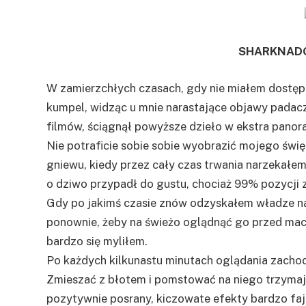
SHARKNADO
W zamierzchłych czasach, gdy nie miałem dostępu
kumpel, widząc u mnie narastające objawy pada
filmów, ściągnął powyższe dzieło w ekstra pano
Nie potraficie sobie sobie wyobrazić mojego świę
gniewu, kiedy przez cały czas trwania narzekałem, 
o dziwo przypadł do gustu, chociaż 99% pozycji z
Gdy po jakimś czasie znów odzyskałem władze na
ponownie, żeby na świeżo oglądnąć go przed mach
bardzo się myliłem.
Po każdych kilkunastu minutach oglądania zachod
Zmieszać z błotem i pomstować na niego trzymaj
pozytywnie posrany, kiczowate efekty bardzo fajn