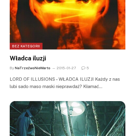
BEZ KATEGORII
Władca iluzji
By
NaTrzeźwoNieWarto
2015-01-27
5
LORD OF ILLUSIONS – WŁADCA ILUZJI Każdy z nas
lubi sado maso maski nieprawdaż? Kłamać…