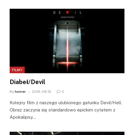
FILMY
Diabeł/Devil
By
homer
2016-08-12
0
Kolejny film z naszego ulubionego gatunku Devil/Hell.
Obraz zaczyna się standardowo epickim cytatem z
Apokalipsy…