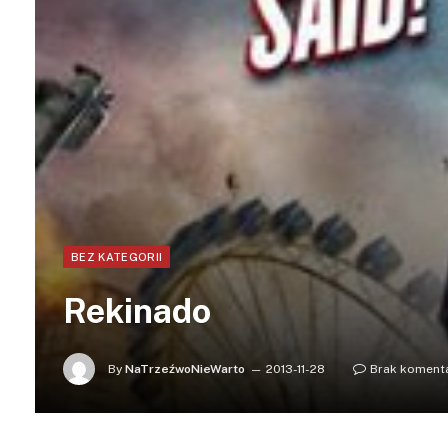
BEZ KATEGORII
Rekinado
By
NaTrzeźwoNieWarto
2013-11-28
Brak koment