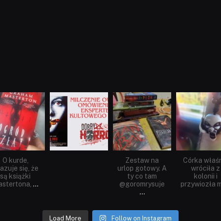
dobryhorror
dobryhorror
dobryhorror
dobryhorror
Sie 23
Sie 19
Lip 31
Lip 14
O kurde,
Zestaw na
Córka właś
azuje się, że
urlop gotowy. A
wróciła z
są książki
ty co tam
kolonii i
stertona,
...
@goromrysuje
przywiozła m
...
Load More
Follow on Instagram