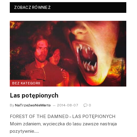
ZOBACZ RÓWNIEŻ
BEZ KATEGORII
Las potępionych
By
NaTrzeźwoNieWarto
2014-08-07
0
FOREST OF THE DAMNED – LAS POTĘPIONYCH
Moim zdaniem, wycieczka do lasu zawsze nastraja
pozytywnie.…