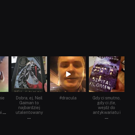
dobryhorror
dobryhorror
dobryhorror
Cze 16
Maj 25
Maj 22
nie
Dobra, ej, Neil
#dracula
Gdy ci smutno,
Gaiman to
gdy ci źle,
najbardziej
wejdź do
i
...
utalentowany
antykwariatu i
...
...