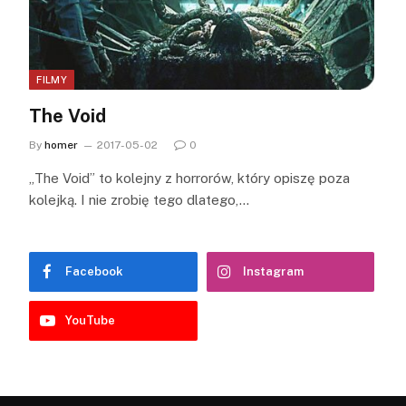
FILMY
The Void
By
homer
2017-05-02
0
„The Void” to kolejny z horrorów, który opiszę poza
kolejką. I nie zrobię tego dlatego,…
Facebook
Instagram
YouTube