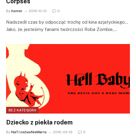
Corpses
By
homer
2016-10-10
0
Nadszedł czas by odpocząć trochę od kina azjatyckiego…
Jako, że jesteśmy fanami twórczości Roba Zombie,…
BEZ KATEGORII
Dziecko z piekła rodem
By
NaTrzeźwoNieWarto
2016-06-16
0