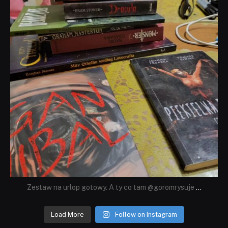
Zestaw na urlop gotowy. A ty co tam @goromrysuje
...
Load More
Follow on Instagram