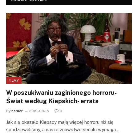
FILMY
W poszukiwaniu zaginionego horroru-
Świat według Kiepskich- errata
By
homer
2019-08-15
0
Jak się okazało Kiepscy mają więcej horroru niż się
spodziewaliśmy, a nasze znawstwo serialu wymaga…