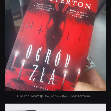
O kurde, okazuje się, że są książki Mastertona,
...
dobryhorror