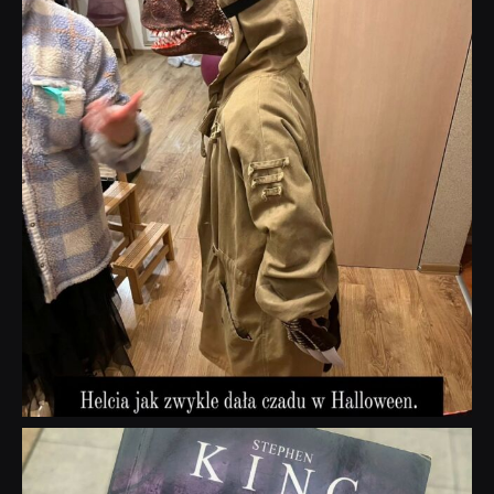
Lis 1
dobryhorror
Wrz 23