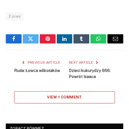
2 piwa
Facebook
Twitter
Pinterest
LinkedIn
Tumblr
WhatsApp
Email
PREVIOUS ARTICLE
NEXT ARTICLE
Ruda: Łowca wilkołaków
Dzieci kukurydzy 666:
Powrót Isaaca
VIEW 1 COMMENT
ZOBACZ RÓWNIEŻ