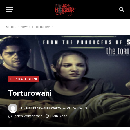
Strona główna
»
Torturowani
BEZ KATEGORII
Torturowani
By
NaTrzeźwoNieWarto
2015-06-08
Jeden komentarz
1 Min Read