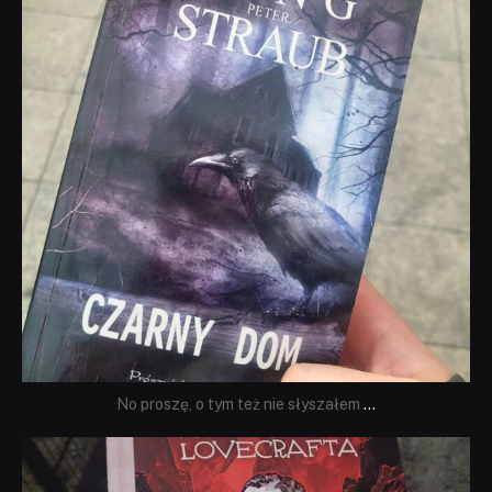
No proszę, o tym też nie słyszałem
...
dobryhorror
Wrz 19