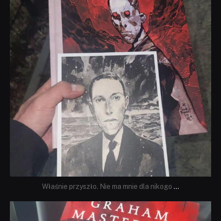
Właśnie przyszło. Nie ma mnie dla nikogo
...
dobryhorror
Sie 23