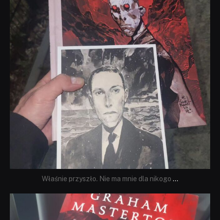
Właśnie przyszło. Nie ma mnie dla nikogo
...
dobryhorror
Sie 23