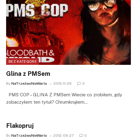
BEZ KATEGORII
Glina z PMSem
By
NaTrzeźwoNieWarto
2016-11-29
0
PMS COP – GLINA Z PMSem Wiecie co zrobiłem, gdy
zobaczyłem ten tytuł? Chrumknąłem…
Flakopruj
By
NaTrzeźwoNieWarto
2012-09-27
0