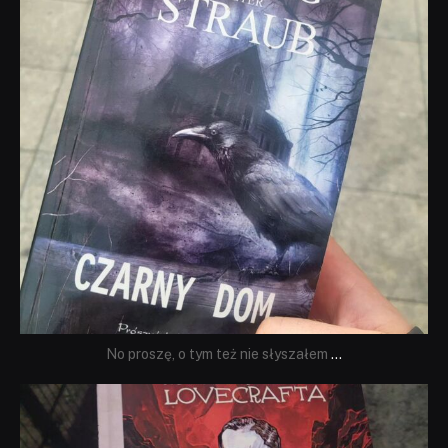
No proszę, o tym też nie słyszałem
...
dobryhorror
Wrz 19