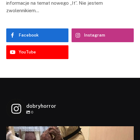
informacje na temat nowego „It”. Nie jestem
zwolennikiem…
Facebook
Instagram
YouTube
dobryhorror
0
dobryhorror
Lis 1