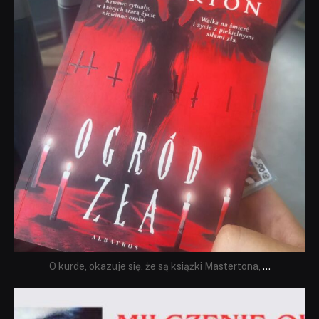
O kurde, okazuje się, że są książki Mastertona,
...
dobryhorror
Sie 19