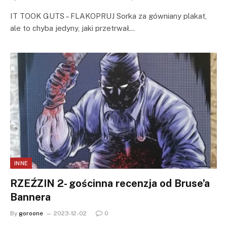
IT TOOK GUTS – FLAKOPRUJ Sorka za gówniany plakat,
ale to chyba jedyny, jaki przetrwał…
INNE
RZEŹZIN 2- gościnna recenzja od Bruse’a
Bannera
By
goroone
2023-12-02
0