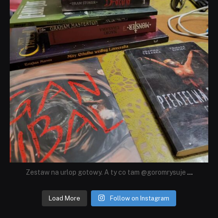
Zestaw na urlop gotowy. A ty co tam @goromrysuje
...
Load More
Follow on Instagram