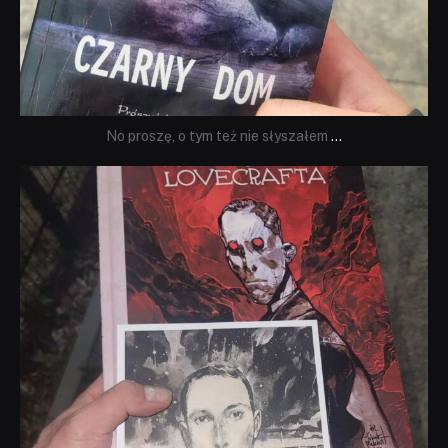
No proszę, o tym też nie słyszałem
...
dobryhorror
Wrz 19