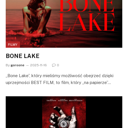
FILMY
BONE LAKE
By
goroone
2025-11-16
0
„Bone Lake”, który mieliśmy możliwość obejrzeć dzięki
uprzejmości BEST FILM, to film, który „na papierze”…