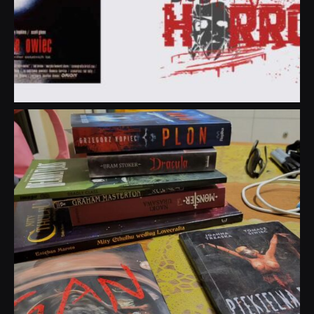
dobryhorror
Lip 31