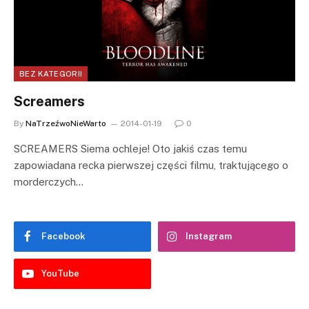
BEZ KATEGORII
Screamers
By
NaTrzeźwoNieWarto
2014-01-19
0
SCREAMERS Siema ochleje! Oto jakiś czas temu
zapowiadana recka pierwszej części filmu, traktującego o
morderczych…
Facebook
Instagram
YouTube