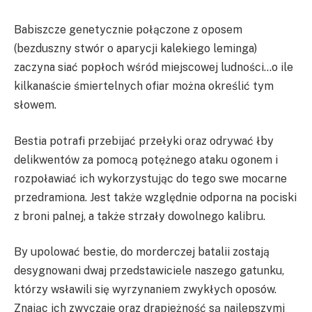
Babiszcze genetycznie połączone z oposem
(bezduszny stwór o aparycji kalekiego leminga)
zaczyna siać popłoch wśród miejscowej ludności…o ile
kilkanaście śmiertelnych ofiar można określić tym
słowem.
Bestia potrafi przebijać przełyki oraz odrywać łby
delikwentów za pomocą potężnego ataku ogonem i
rozpoławiać ich wykorzystując do tego swe mocarne
przedramiona. Jest także względnie odporna na pociski
z broni palnej, a także strzały dowolnego kalibru.
By upolować bestie, do morderczej batalii zostają
desygnowani dwaj przedstawiciele naszego gatunku,
którzy wsławili się wyrzynaniem zwykłych oposów.
Znając ich zwyczaje oraz drapieżność są najlepszymi