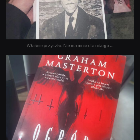
Właśnie przyszło. Nie ma mnie dla nikogo
...
dobryhorror
Sie 23