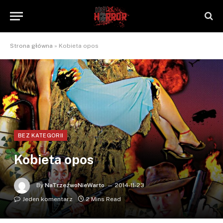
Strona główna
»
Kobieta opos
BEZ KATEGORII
Kobieta opos
By
NaTrzeźwoNieWarto
2014-11-23
Jeden komentarz
2 Mins Read