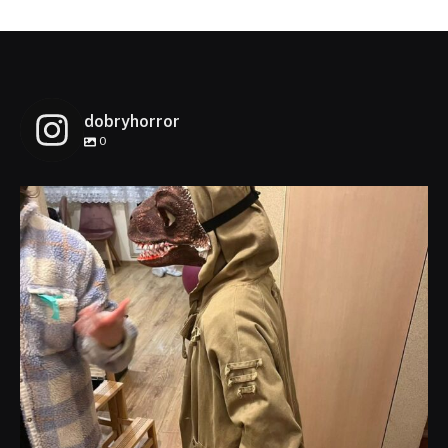
dobryhorror
0
dobryhorror
Lis 1