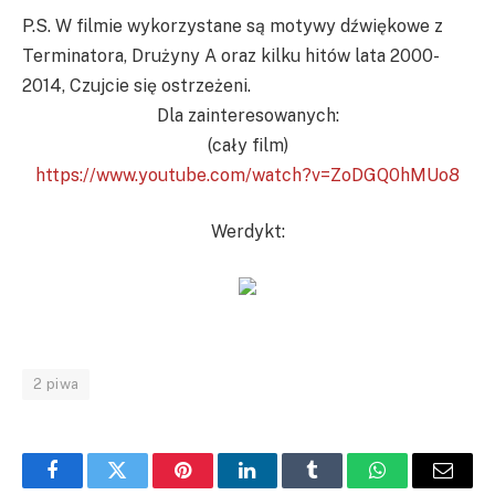
P.S. W filmie wykorzystane są motywy dźwiękowe z
Terminatora, Drużyny A oraz kilku hitów lata 2000-
2014, Czujcie się ostrzeżeni.
Dla zainteresowanych:
(cały film)
https://www.youtube.com/watch?v=ZoDGQ0hMUo8
Werdykt:
2 piwa
Facebook
Twitter
Pinterest
LinkedIn
Tumblr
WhatsApp
Email