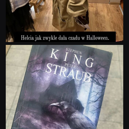
dobryhorror
Wrz 23