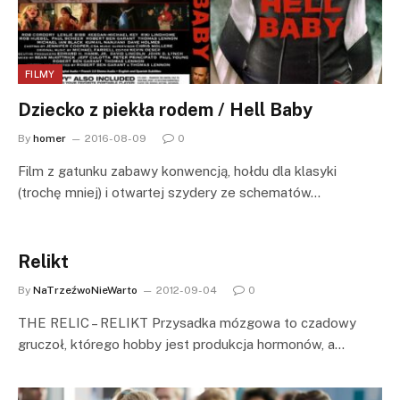
FILMY
Dziecko z piekła rodem / Hell Baby
By
homer
2016-08-09
0
Film z gatunku zabawy konwencją, hołdu dla klasyki
(trochę mniej) i otwartej szydery ze schematów…
Relikt
By
NaTrzeźwoNieWarto
2012-09-04
0
THE RELIC – RELIKT Przysadka mózgowa to czadowy
gruczoł, którego hobby jest produkcja hormonów, a…