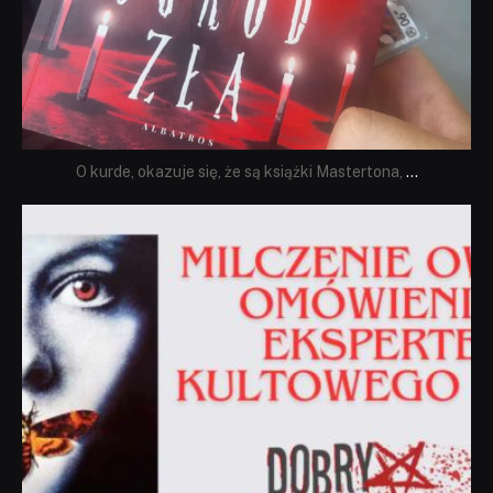
O kurde, okazuje się, że są książki Mastertona,
...
dobryhorror
Sie 19