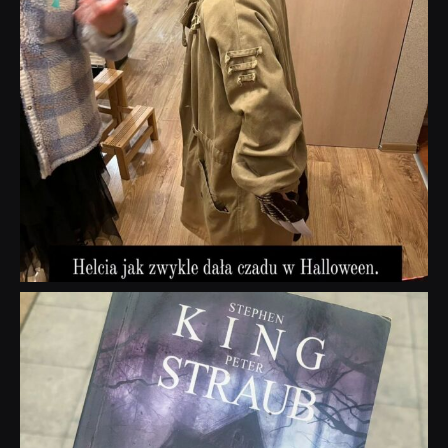
dobryhorror
Wrz 23