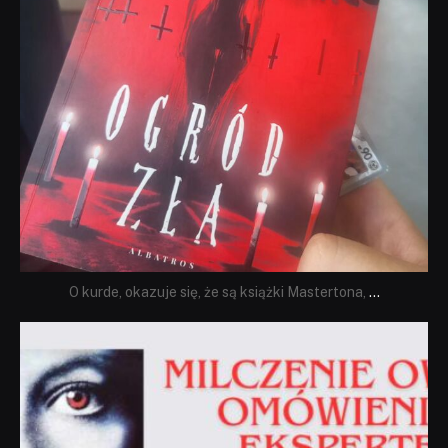
O kurde, okazuje się, że są książki Mastertona,
...
dobryhorror
Sie 19