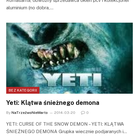
Romasanta, obwoźny sprzedawca okien pcv i kolekcjoner
aluminium (no dobra,…
BEZ KATEGORII
Yeti: Klątwa śnieżnego demona
By
NaTrzeźwoNieWarto
2014-03-20
0
YETI: CURSE OF THE SNOW DEMON – YETI: KLĄTWA
ŚNIEŻNEGO DEMONA Grupka wiecznie podjaranych i…