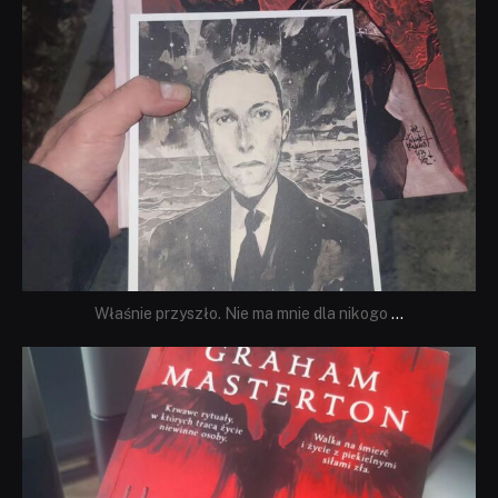
Właśnie przyszło. Nie ma mnie dla nikogo
...
dobryhorror
Sie 23