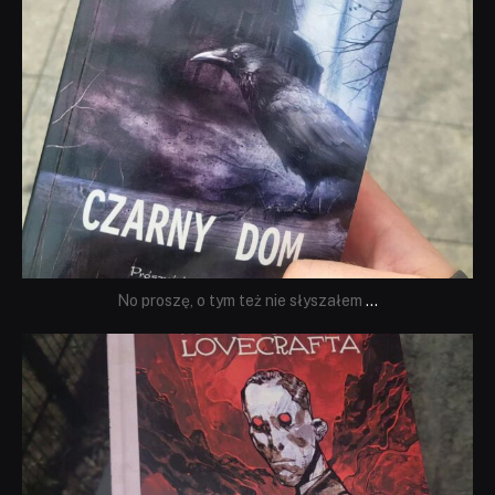
No proszę, o tym też nie słyszałem
...
dobryhorror
Wrz 19