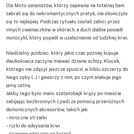
Dla Moto-satanistów, którzy zapewne na totalnej bani
zabrali się do nekromantycznych pratyk, nie skończyło
się to najlepiej. Podczas rytuału zostali zabici przez
innych cwaniaczków w skórach, a duch diabła posiadł
motocykl, który popadł w uzależnienie od ludzkiej krwi.
Niedzielny jeździec, który jakiś czas później kupuje
dwukołowca zaczyna miewać dziwne schizy. Klocek,
którego nie zdążył jeszcze spuścić w kiblu szczerzy do
niego zęby (…) i gaworzy z nim, po czym atakuje jego
jamę ustną.
Jakby tego było mało, szatanobajk krąży po mieście
zabijając bezbronnych cywili za pomocą przeróżnych
demonicznych akcesoriów, takich jak:
– mroczne strzałki
– rurki do odsysania krwi
– poziome włócznie na kołach