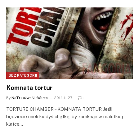
BEZ KATEGORII
Komnata tortur
By
NaTrzeźwoNieWarto
2014-11-27
1
TORTURE CHAMBER – KOMNATA TORTUR Jeśli
będziecie mieli kiedyś chętkę, by zamknąć w malutkiej
klatce…