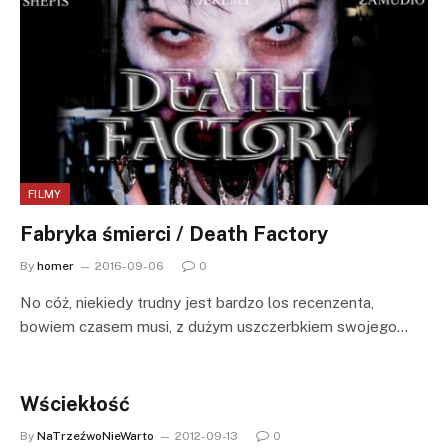
FILMY
Fabryka śmierci / Death Factory
By
homer
2016-09-06
0
No cóż, niekiedy trudny jest bardzo los recenzenta,
bowiem czasem musi, z dużym uszczerbkiem swojego…
Wściekłość
By
NaTrzeźwoNieWarto
2012-09-13
0