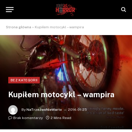
Strona główna
»
Kupiłem motocykl – wampira
BEZ KATEGORII
Kupiłem motocykl – wampira
By
NaTrzeźwoNieWarto
2014-01-25
Brak komentarzy
2 Mins Read