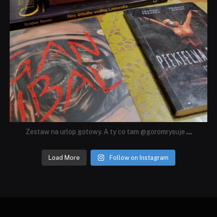
Zestaw na urlop gotowy. A ty co tam @goromrysuje
...
Load More
Follow on Instagram