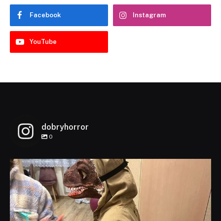
Facebook
Instagram
YouTube
dobryhorror
0
dobryhorror
Lis 1