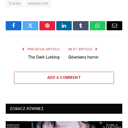
3 piwa
wampiryzm
Facebook
Twitter
Pinterest
LinkedIn
Tumblr
WhatsApp
Email
PREVIOUS ARTICLE
NEXT ARTICLE
The Dark Lurking
Gówniany horror
ADD A COMMENT
ZOBACZ RÓWNIEŻ