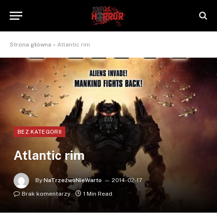
Strona główna
»
Atlantic rim
BEZ KATEGORII
Atlantic rim
By
NaTrzeźwoNieWarto
2014-02-17
Brak komentarzy
1 Min Read