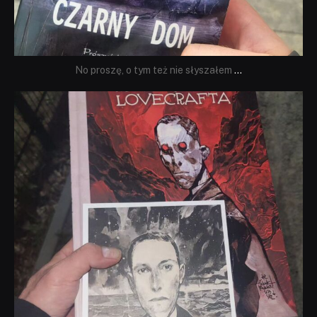
No proszę, o tym też nie słyszałem
...
dobryhorror
Wrz 19