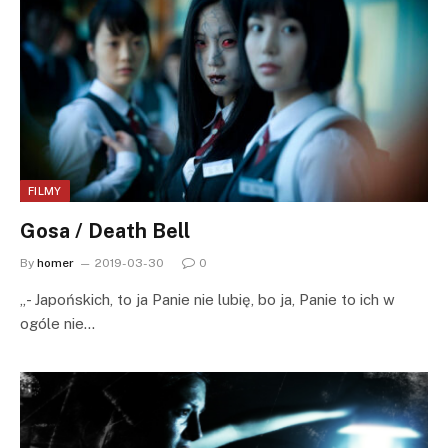
FILMY
Gosa / Death Bell
By
homer
2019-03-30
0
„- Japońskich, to ja Panie nie lubię, bo ja, Panie to ich w
ogóle nie…