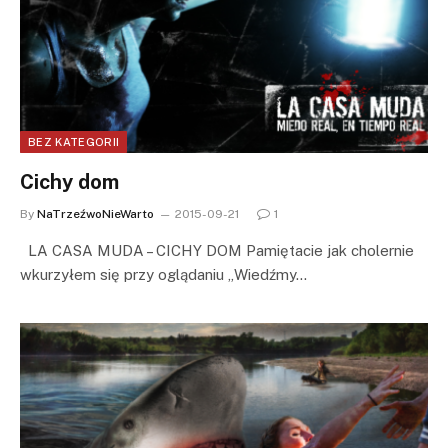
BEZ KATEGORII
Cichy dom
By
NaTrzeźwoNieWarto
2015-09-21
1
LA CASA MUDA – CICHY DOM Pamiętacie jak cholernie
wkurzyłem się przy oglądaniu „Wiedźmy…