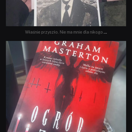
Właśnie przyszło. Nie ma mnie dla nikogo
...
dobryhorror
Sie 23