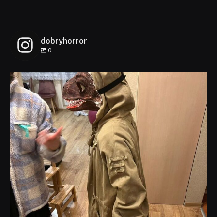
dobryhorror
0
dobryhorror
Lis 1