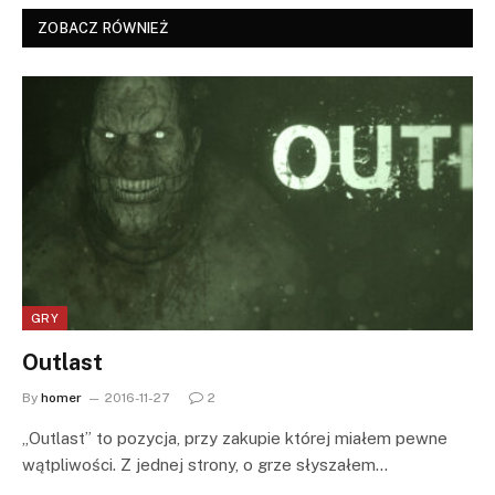
ZOBACZ RÓWNIEŻ
GRY
Outlast
By
homer
2016-11-27
2
„Outlast” to pozycja, przy zakupie której miałem pewne
wątpliwości. Z jednej strony, o grze słyszałem…