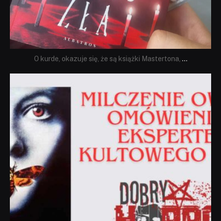
O kurde, okazuje się, że są książki Mastertona,
...
dobryhorror
Sie 19