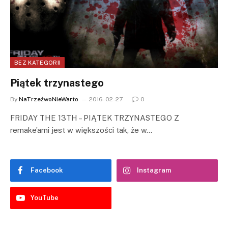
BEZ KATEGORII
Piątek trzynastego
By
NaTrzeźwoNieWarto
2016-02-27
0
FRIDAY THE 13TH – PIĄTEK TRZYNASTEGO Z
remake’ami jest w większości tak, że w…
Facebook
Instagram
YouTube