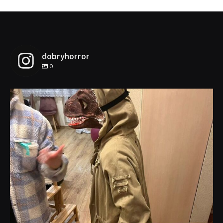
dobryhorror
0
dobryhorror
Lis 1