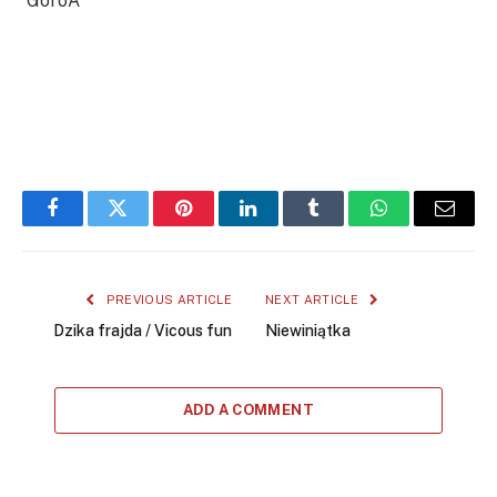
GoroA
Facebook
Twitter
Pinterest
LinkedIn
Tumblr
WhatsApp
Email
PREVIOUS ARTICLE
NEXT ARTICLE
Dzika frajda / Vicous fun
Niewiniątka
ADD A COMMENT