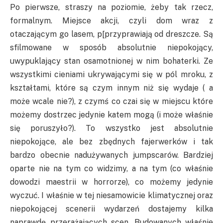
Po pierwsze, straszy na poziomie, żeby tak rzecz,
formalnym. Miejsce akcji, czyli dom wraz z
otaczającym go lasem, p[przyprawiają od dreszcze. Są
sfilmowane w sposób absolutnie niepokojący,
uwypuklający stan osamotnionej w nim bohaterki. Ze
wszystkimi cieniami ukrywającymi się w pól mroku, z
kształtami, które są czym innym niż się wydaje ( a
może wcale nie?), z czymś co czai się w miejscu które
możemy dostrzec jedynie katem mogą (i może właśnie
się poruszyło?). To wszystko jest absolutnie
niepokojące, ale bez zbędnych fajerwerków i tak
bardzo obecnie nadużywanych jumpscarów. Bardziej
oparte nie na tym co widzimy, a na tym (co właśnie
dowodzi maestrii w horrorze), co możemy jedynie
wyczuć. I właśnie w tej niesamowicie klimatycznej oraz
niepokojącej scenerii wydarzeń dostajemy kilka
naprawdę przerażających scen. Budowanych właśnie