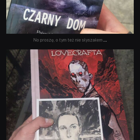
No proszę, o tym też nie słyszałem
...
dobryhorror
Wrz 19