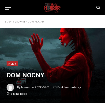
Strona główna
»
DOM NOCNY
FILMY
DOM NOCNY
By
homer
2022-02-11
Brak komentarzy
5 Mins Read