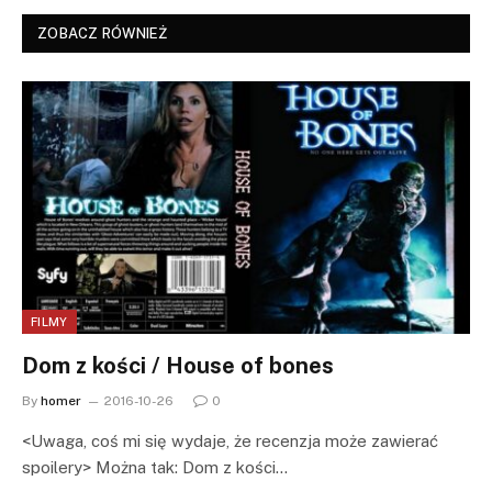
ZOBACZ RÓWNIEŻ
FILMY
Dom z kości / House of bones
By
homer
2016-10-26
0
<Uwaga, coś mi się wydaje, że recenzja może zawierać
spoilery> Można tak: Dom z kości…