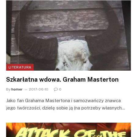
LITERATURA
Szkarłatna wdowa. Graham Masterton
By
homer
2017-06-10
0
Jako fan Grahama Mastertona i samozwańczy znawca
jego twórczości, dzielę sobie ją (na potrzeby własnych…