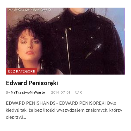
BEZ KATEGORII
Edward Penisoręki
By
NaTrzeźwoNieWarto
2014-07-01
0
EDWARD PENISHANDS – EDWARD PENISORĘKI Było
kiedyś tak, że bez litości wyszydzałem znajomych, którzy
pieprzyli…