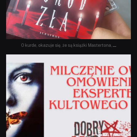
O kurde, okazuje się, że są książki Mastertona,
...
dobryhorror
Sie 19