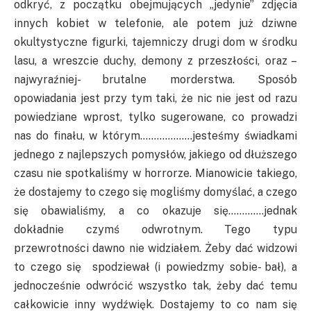
odkryć, z początku obejmujących „jedynie” zdjęcia
innych kobiet w telefonie, ale potem już dziwne
okultystyczne figurki, tajemniczy drugi dom w środku
lasu, a wreszcie duchy, demony z przeszłości, oraz –
najwyraźniej- brutalne morderstwa. Sposób
opowiadania jest przy tym taki, że nic nie jest od razu
powiedziane wprost, tylko sugerowane, co prowadzi
nas do finału, w którym……………….jesteśmy świadkami
jednego z najlepszych pomysłów, jakiego od dłuższego
czasu nie spotkaliśmy w horrorze. Mianowicie takiego,
że dostajemy to czego się mogliśmy domyślać, a czego
się obawialiśmy, a co okazuje się………….jednak
dokładnie czymś odwrotnym. Tego typu
przewrotności dawno nie widziałem. Żeby dać widzowi
to czego się spodziewał (i powiedzmy sobie- bał), a
jednocześnie odwrócić wszystko tak, żeby dać temu
całkowicie inny wydźwięk. Dostajemy to co nam się