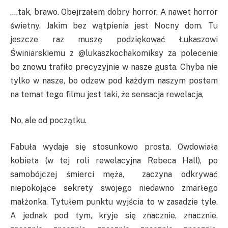
….tak, brawo. Obejrzałem dobry horror. A nawet horror
świetny. Jakim bez wątpienia jest Nocny dom. Tu
jeszcze raz muszę podziękować Łukaszowi
Świniarskiemu z @lukaszkochakomiksy za polecenie
bo znowu trafiło precyzyjnie w nasze gusta. Chyba nie
tylko w nasze, bo odzew pod każdym naszym postem
na temat tego filmu jest taki, że sensacja rewelacja,
No, ale od początku.
Fabuła wydaje się stosunkowo prosta. Owdowiała
kobieta (w tej roli rewelacyjna Rebeca Hall), po
samobójczej śmierci męża, zaczyna odkrywać
niepokojące sekrety swojego niedawno zmarłego
małżonka. Tytułem punktu wyjścia to w zasadzie tyle.
A jednak pod tym, kryje się znacznie, znacznie,