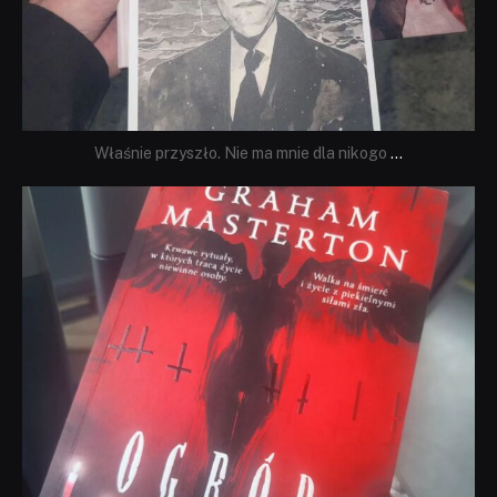
Właśnie przyszło. Nie ma mnie dla nikogo
...
dobryhorror
Sie 23