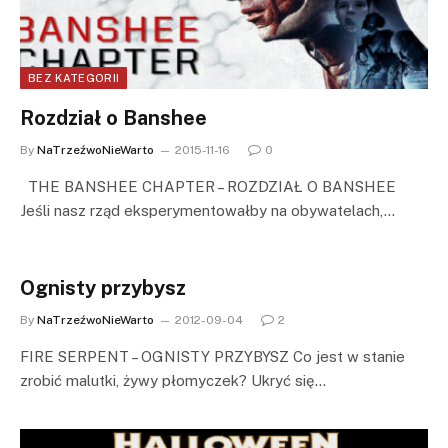
BEZ KATEGORII
Rozdział o Banshee
By
NaTrzeźwoNieWarto
2015-11-16
0
THE BANSHEE CHAPTER – ROZDZIAŁ O BANSHEE
Jeśli nasz rząd eksperymentowałby na obywatelach,…
Ognisty przybysz
By
NaTrzeźwoNieWarto
2012-09-04
2
FIRE SERPENT – OGNISTY PRZYBYSZ Co jest w stanie
zrobić malutki, żywy płomyczek? Ukryć się…