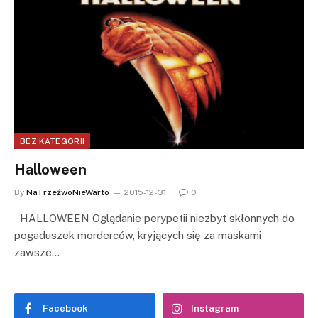
BEZ KATEGORII
Halloween
By
NaTrzeźwoNieWarto
2015-12-31
0
HALLOWEEN Oglądanie perypetii niezbyt skłonnych do
pogaduszek morderców, kryjących się za maskami
zawsze…
Facebook
Instagram