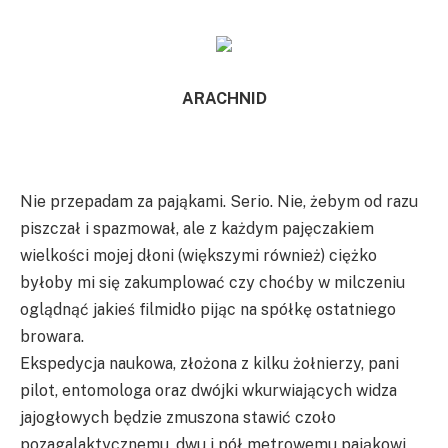
ARACHNID
Nie przepadam za pająkami. Serio. Nie, żebym od razu
piszczał i spazmował, ale z każdym pajęczakiem
wielkości mojej dłoni (większymi również) ciężko
byłoby mi się zakumplować czy choćby w milczeniu
oglądnąć jakieś filmidło pijąc na spółkę ostatniego
browara.
Ekspedycja naukowa, złożona z kilku żołnierzy, pani
pilot, entomologa oraz dwójki wkurwiających widza
jajogłowych będzie zmuszona stawić czoło
pozagalaktycznemu, dwu i pół metrowemu pająkowi,