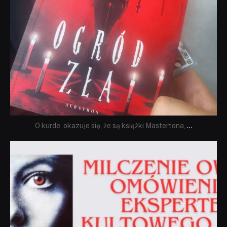
O kurde, okazuje się, że są książki Mastertona,
...
dobryhorror
Sie 19