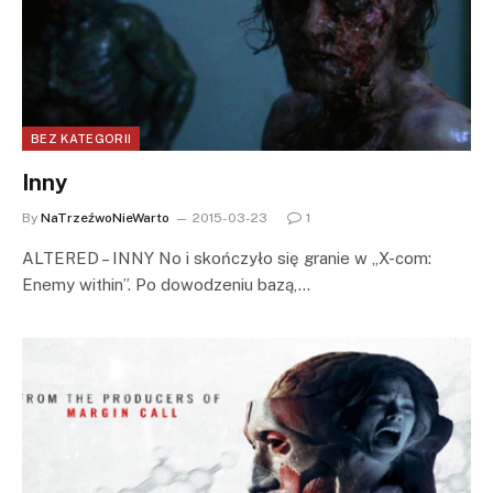
BEZ KATEGORII
Inny
By
NaTrzeźwoNieWarto
2015-03-23
1
ALTERED – INNY No i skończyło się granie w „X-com:
Enemy within”. Po dowodzeniu bazą,…