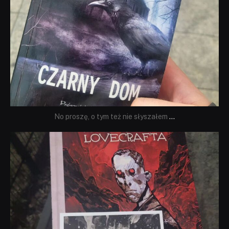
No proszę, o tym też nie słyszałem
...
dobryhorror
Wrz 19