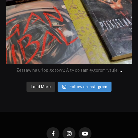
Zestaw na urlop gotowy. A ty co tam @goromrysuje
...
Load More
Follow on Instagram
Facebook
Instagram
YouTube