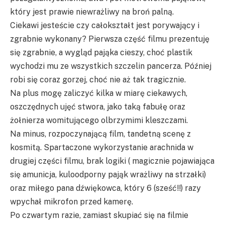
który jest prawie niewrażliwy na broń palną.
Ciekawi jesteście czy całokształt jest porywający i
zgrabnie wykonany? Pierwsza część filmu prezentuję
się zgrabnie, a wygląd pająka cieszy, choć plastik
wychodzi mu ze wszystkich szczelin pancerza. Później
robi się coraz gorzej, choć nie aż tak tragicznie.
Na plus mogę zaliczyć kilka w miarę ciekawych,
oszczędnych ujęć stwora, jako taką fabułę oraz
żołnierza womitującego olbrzymimi kleszczami.
Na minus, rozpoczynającą film, tandetną scenę z
kosmitą. Spartaczone wykorzystanie arachnida w
drugiej części filmu, brak logiki ( magicznie pojawiająca
się amunicja, kuloodporny pająk wrażliwy na strzałki)
oraz miłego pana dźwiękowca, który 6 (sześć!!) razy
wpychał mikrofon przed kamerę.
Po czwartym razie, zamiast skupiać się na filmie