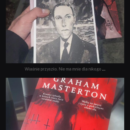
Właśnie przyszło. Nie ma mnie dla nikogo
...
dobryhorror
Sie 23