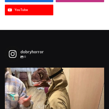
YouTube
dobryhorror
0
dobryhorror
Lis 1