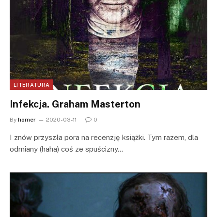
LITERATURA
Infekcja. Graham Masterton
By
homer
2020-03-11
0
I znów przyszła pora na recenzję książki. Tym razem, dla
odmiany (haha) coś ze spuścizny…