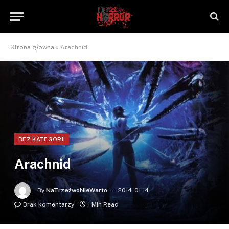
Strona główna
»
Arachnid
BEZ KATEGORII
Arachnid
By
NaTrzeźwoNieWarto
2014-01-14
Brak komentarzy
1 Min Read