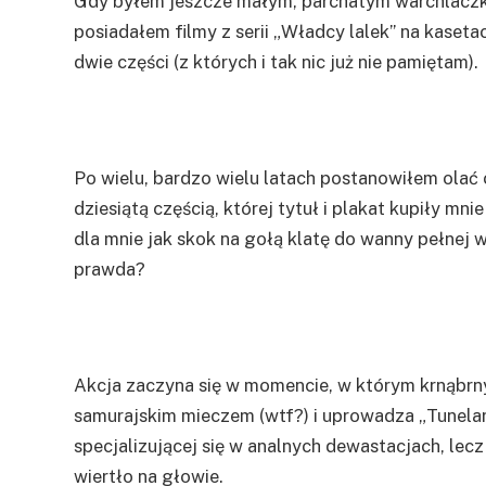
Gdy byłem jeszcze małym, parchatym warchlaczki
posiadałem filmy z serii „Władcy lalek” na kaset
dwie części (z których i tak nic już nie pamiętam).
Po wielu, bardzo wielu latach postanowiłem olać
dziesiątą częścią, której tytuł i plakat kupiły mn
dla mnie jak skok na gołą klatę do wanny pełnej w
prawda?
Akcja zaczyna się w momencie, w którym krnąbrny
samurajskim mieczem (wtf?) i uprowadza „Tunelar
specjalizującej się w analnych dewastacjach, le
wiertło na głowie.