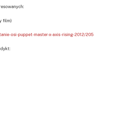
eresowanych:
y film)
tanie-osi-puppet-master-x-axis-rising-2012/205
dykt: