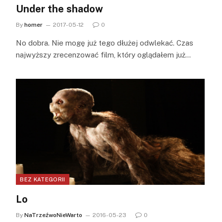
Under the shadow
By
homer
2017-05-12
0
No dobra. Nie mogę już tego dłużej odwlekać. Czas
najwyższy zrecenzować film, który oglądałem już…
BEZ KATEGORII
Lo
By
NaTrzeźwoNieWarto
2016-05-23
0