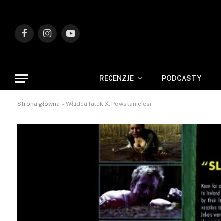
Facebook
Instagram
YouTube
RECENZJE
PODCASTY
Strona główna
»
Władca lalek X: Powstanie osi