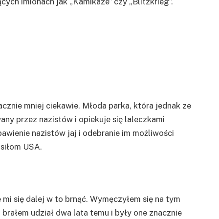
cych imionach jak „Kamikaze” czy „Blitzkrieg”.
nacznie mniej ciekawie. Młoda parka, która jednak ze
ny przez nazistów i opiekuje się laleczkami
awienie nazistów jaj i odebranie im możliwości
 siłom USA.
e mi się dalej w to brnąć. Wymęczyłem się na tym
 brałem udział dwa lata temu i były one znacznie