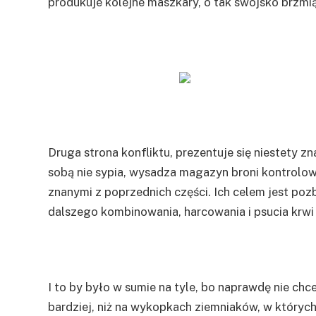
produkuje kolejne maszkary, o tak swojsko brzmią
Druga strona konfliktu, prezentuje się niestety z
sobą nie sypia, wysadza magazyn broni kontrolowa
znanymi z poprzednich części. Ich celem jest pozb
dalszego kombinowania, harcowania i psucia krwi
I to by było w sumie na tyle, bo naprawdę nie chc
bardziej, niż na wykopkach ziemniaków, w których