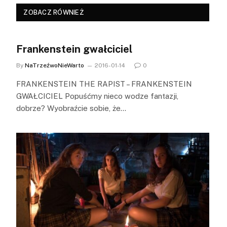
ZOBACZ RÓWNIEŻ
Frankenstein gwałciciel
By
NaTrzeźwoNieWarto
2016-01-14
0
FRANKENSTEIN THE RAPIST – FRANKENSTEIN
GWAŁCICIEL Popuśćmy nieco wodze fantazji,
dobrze? Wyobraźcie sobie, że…