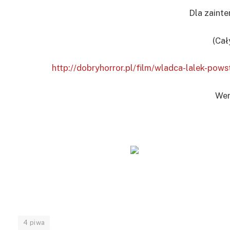
Dla zaint
(Cał
http://dobryhorror.pl/film/wladca-lalek-pows
Wer
4 piwa