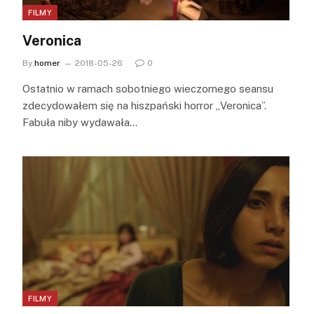
FILMY
Veronica
By
homer
2018-05-26
0
Ostatnio w ramach sobotniego wieczornego seansu
zdecydowałem się na hiszpański horror „Veronica”.
Fabuła niby wydawała…
FILMY