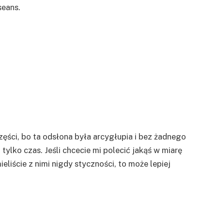
seans.
ści, bo ta odsłona była arcygłupia i bez żadnego
tylko czas. Jeśli chcecie mi polecić jakąś w miarę
e mieliście z nimi nigdy styczności, to może lepiej