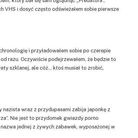
em, który bał się sam oglądnąć „Predatora”,
ach VHS i dosyć często odświeżałem sobie pierwsze
 chronologię i przyładowałem sobie po czerepie
ie od razu. Oczywiście podejrzewałem, że będzie to
aty szklanej, ale cóż… ktoś musiał to zrobić,
 nazista wraz z przydupasami zabija japonkę z
za”. Nie jest to przydomek gwiazdy porno
cz nazwa jednej z żywych zabawek, wyposażonej w