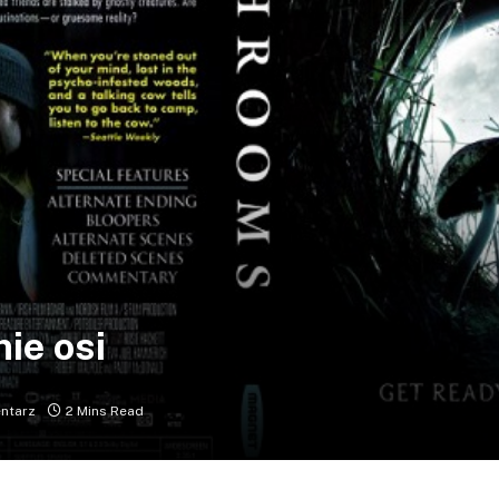
ie osi
ntarz
2 Mins Read