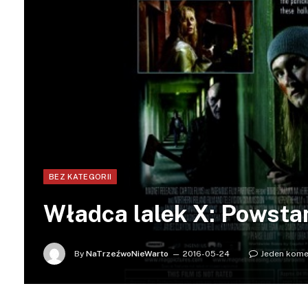
BEZ KATEGORII
Władca lalek X: Powstan
By
NaTrzeźwoNieWarto
2016-05-24
Jeden kome