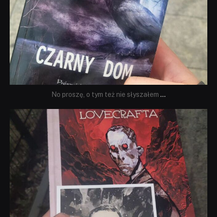
No proszę, o tym też nie słyszałem
...
dobryhorror
Wrz 19