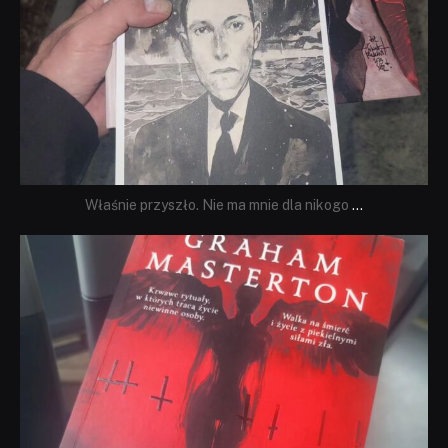
Właśnie przyszło. Nie ma mnie dla nikogo
...
dobryhorror
Sie 23