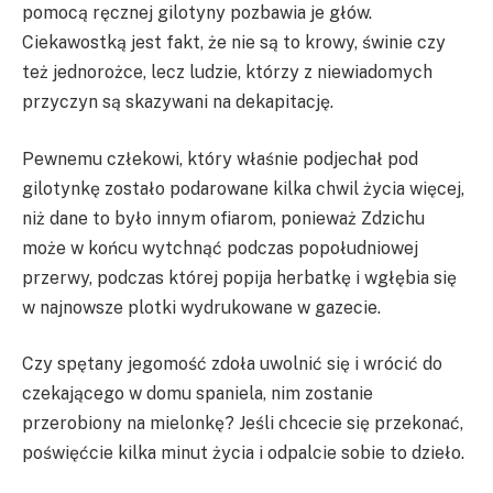
pomocą ręcznej gilotyny pozbawia je głów.
Ciekawostką jest fakt, że nie są to krowy, świnie czy
też jednorożce, lecz ludzie, którzy z niewiadomych
przyczyn są skazywani na dekapitację.
Pewnemu człekowi, który właśnie podjechał pod
gilotynkę zostało podarowane kilka chwil życia więcej,
niż dane to było innym ofiarom, ponieważ Zdzichu
może w końcu wytchnąć podczas popołudniowej
przerwy, podczas której popija herbatkę i wgłębia się
w najnowsze plotki wydrukowane w gazecie.
Czy spętany jegomość zdoła uwolnić się i wrócić do
czekającego w domu spaniela, nim zostanie
przerobiony na mielonkę? Jeśli chcecie się przekonać,
poświęćcie kilka minut życia i odpalcie sobie to dzieło.