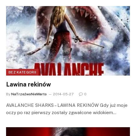
BEZ KATEGORII
Lawina rekinów
By
NaTrzeźwoNieWarto
2014-05-27
0
AVALANCHE SHARKS – LAWINA REKINÓW Gdy już moje
oczy po raz pierwszy zostały zgwałcone widokiem…