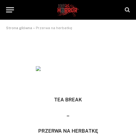
Przerwa na herbatkę
By
NaTrzeźwoNieWarto
2016-03-11
Brak komentarzy
2 Mins Read
Strona główna
»
Przerwa na herbatkę
TEA BREAK
–
PRZERWA NA HERBATKĘ