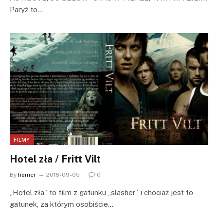
Paryż to…
FILMY
Hotel zła / Fritt Vilt
By
homer
2016-09-05
0
„Hotel zła” to film z gatunku „slasher”, i chociaż jest to
gatunek, za którym osobiście…