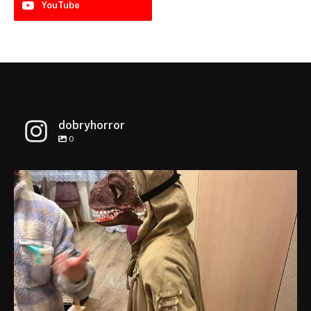
YouTube
dobryhorror
0
dobryhorror
Lis 1