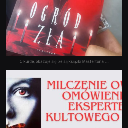
O kurde, okazuje się, że są książki Mastertona,
...
dobryhorror
Sie 19