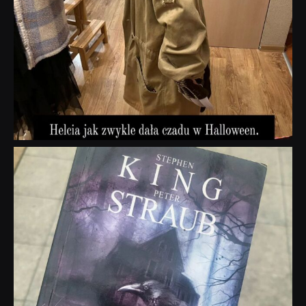
dobryhorror
Wrz 23