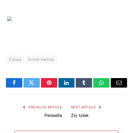
2 piwa
krótki metraż
Facebook
Twitter
Pinterest
LinkedIn
Tumblr
WhatsApp
Email
PREVIOUS ARTICLE
NEXT ARTICLE
Penisella
Zły tyłek