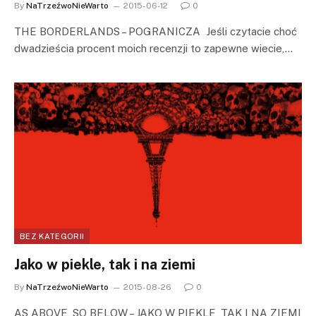
By
NaTrzeźwoNieWarto
2015-06-12
0
THE BORDERLANDS – POGRANICZA Jeśli czytacie choć
dwadzieścia procent moich recenzji to zapewne wiecie,…
BEZ KATEGORII
Jako w piekle, tak i na ziemi
By
NaTrzeźwoNieWarto
2015-08-26
0
AS ABOVE, SO BELOW – JAKO W PIEKLE, TAK I NA ZIEMI