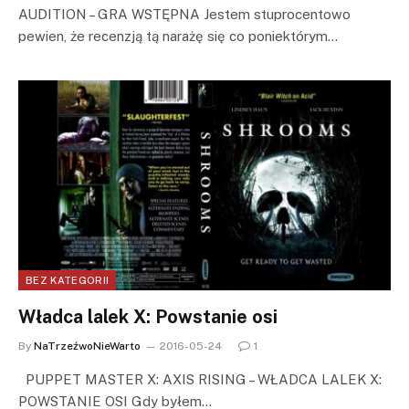
AUDITION – GRA WSTĘPNA Jestem stuprocentowo
pewien, że recenzją tą narażę się co poniektórym…
BEZ KATEGORII
Władca lalek X: Powstanie osi
By
NaTrzeźwoNieWarto
2016-05-24
1
PUPPET MASTER X: AXIS RISING – WŁADCA LALEK X:
POWSTANIE OSI Gdy byłem…