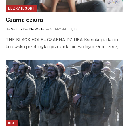
BEZ KATEGORII
Czarna dziura
By
NaTrzeźwoNieWarto
2014-11-14
3
THE BLACK HOLE – CZARNA DZIURA Kserokopiarka to
kurewsko przebiegła i przeżarta pierwotnym złem rzecz,…
INNE