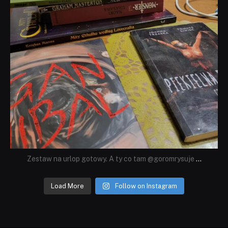
Zestaw na urlop gotowy. A ty co tam @goromrysuje
...
Load More
Follow on Instagram