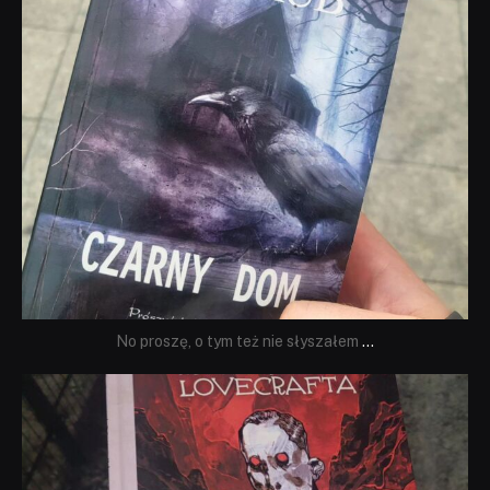
No proszę, o tym też nie słyszałem
...
dobryhorror
Wrz 19