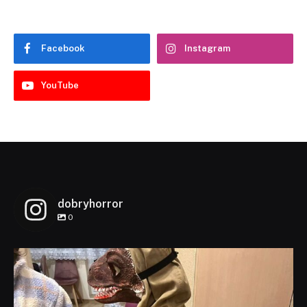
Facebook
Instagram
YouTube
dobryhorror
0
dobryhorror
Lis 1