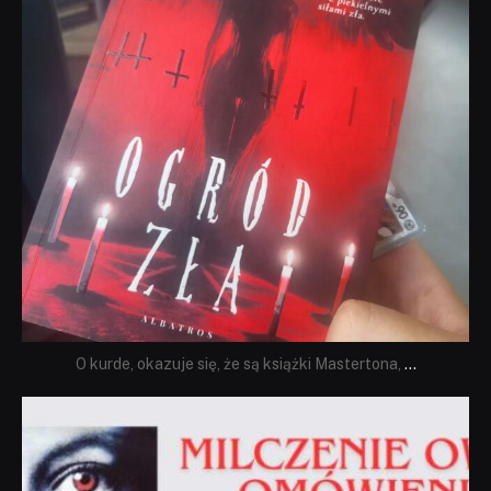
O kurde, okazuje się, że są książki Mastertona,
...
dobryhorror
Sie 19