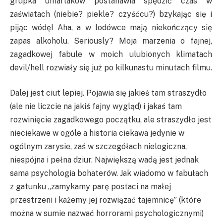
grupka umarlaków postanawia spędzić czas w
zaświatach (niebie? piekle? czyśćcu?) bzykając się i
pijąc wódę! Aha, a w lodówce mają niekończący się
zapas alkoholu. Seriously? Moja marzenia o fajnej,
zagadkowej fabule w moich ulubionych klimatach
devil/hell rozwiały się już po kilkunastu minutach filmu.
Dalej jest ciut lepiej. Pojawia się jakieś tam straszydło
(ale nie liczcie na jakiś fajny wygląd) i jakaś tam
rozwinięcie zagadkowego początku, ale straszydło jest
nieciekawe w ogóle a historia ciekawa jedynie w
ogólnym zarysie, zaś w szczegółach nielogiczna,
niespójna i pełna dziur. Największą wadą jest jednak
sama psychologia bohaterów. Jak wiadomo w fabułach
z gatunku „zamykamy parę postaci na małej
przestrzeni i każemy jej rozwiązać tajemnicę” (które
można w sumie nazwać horrorami psychologicznymi)