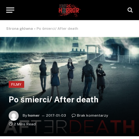
Strona główna
»
Po śmierci/ After death
FILMY
Po śmierci/ After death
By
homer
2017-01-03
Brak komentarzy
2 Mins Read