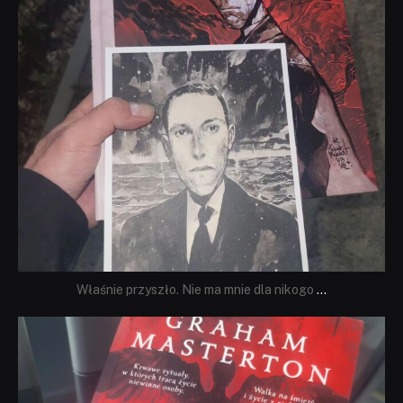
Właśnie przyszło. Nie ma mnie dla nikogo
...
dobryhorror
Sie 23