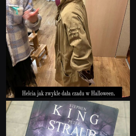
dobryhorror
Wrz 23