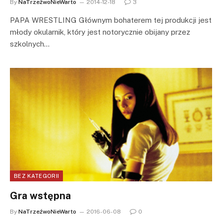
By
NaTrzeźwoNieWarto
2014-12-18
3
PAPA WRESTLING Głównym bohaterem tej produkcji jest
młody okularnik, który jest notorycznie obijany przez
szkolnych…
BEZ KATEGORII
Gra wstępna
By
NaTrzeźwoNieWarto
2016-06-08
0