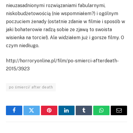
nieuzasadnionymi rozwiązaniami fabularnymi,
niskobudżetowością (nie wspomniałem?) i ogólnym
poczuciem żenady (ostatnie zdanie w filmie i sposób w
jaki bohaterowie radzą sobie ze zjawą to swoista
wisienka na torcie!). Ale widziałem już i gorsze filmy. O
czym niedługo.
http://horroryonline.pl/film/po-smierci-afterdeath-
2015/3923
po śmierci/ after death
Facebook
Twitter
Pinterest
LinkedIn
Tumblr
WhatsApp
Email