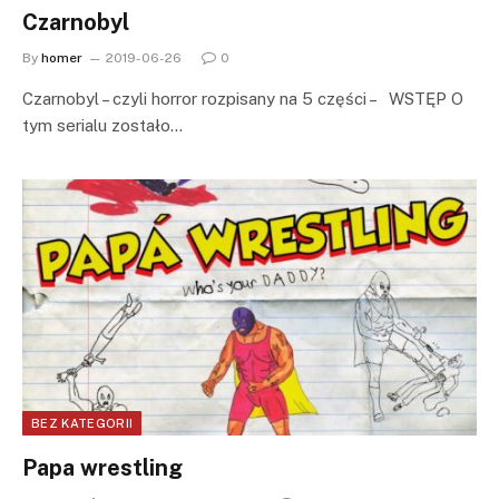
Czarnobyl
By
homer
2019-06-26
0
Czarnobyl – czyli horror rozpisany na 5 części – WSTĘP O
tym serialu zostało…
BEZ KATEGORII
Papa wrestling