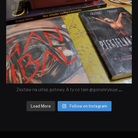
Zestaw na urlop gotowy. A ty co tam @goromrysuje
...
Load More
Follow on Instagram