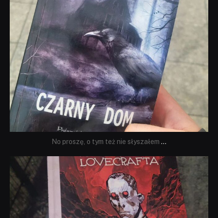
No proszę, o tym też nie słyszałem
...
dobryhorror
Wrz 19