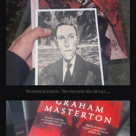
Właśnie przyszło. Nie ma mnie dla nikogo
...
dobryhorror
Sie 23