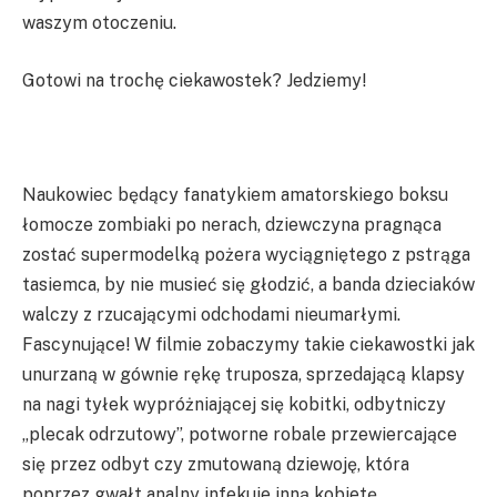
waszym otoczeniu.
Gotowi na trochę ciekawostek? Jedziemy!
Naukowiec będący fanatykiem amatorskiego boksu
łomocze zombiaki po nerach, dziewczyna pragnąca
zostać supermodelką pożera wyciągniętego z pstrąga
tasiemca, by nie musieć się głodzić, a banda dzieciaków
walczy z rzucającymi odchodami nieumarłymi.
Fascynujące! W filmie zobaczymy takie ciekawostki jak
unurzaną w gównie rękę truposza, sprzedającą klapsy
na nagi tyłek wypróżniającej się kobitki, odbytniczy
„plecak odrzutowy”, potworne robale przewiercające
się przez odbyt czy zmutowaną dziewoję, która
poprzez gwałt analny infekuje inną kobietę