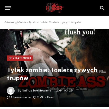
Strona główna
»
Tyłek zombie: Toaleta żywych trupów
BEZ KATEGORII
Tyłek zombie: Toaleta żywych
trupów
By
NaTrzeźwoNieWarto
2014-03-29
2 komentarze
2 Mins Read