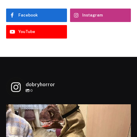
Facebook
Instagram
YouTube
dobryhorror
0
dobryhorror
Lis 1