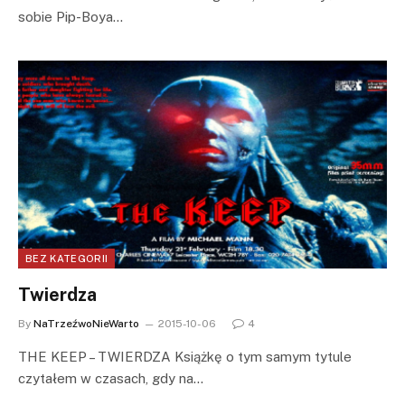
sobie Pip-Boya…
BEZ KATEGORII
Twierdza
By
NaTrzeźwoNieWarto
2015-10-06
4
THE KEEP – TWIERDZA Książkę o tym samym tytule
czytałem w czasach, gdy na…