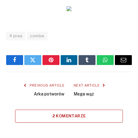
4 piwa
zombie
Facebook
Twitter
Pinterest
LinkedIn
Tumblr
WhatsApp
Email
PREVIOUS ARTICLE
NEXT ARTICLE
Arka potworów
Mega wąż
2 KOMENTARZE