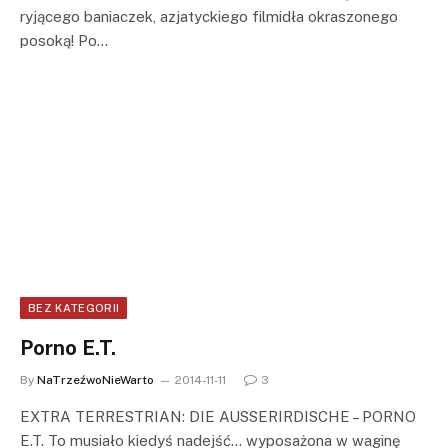
ryjącego baniaczek, azjatyckiego filmidła okraszonego
posoką! Po…
BEZ KATEGORII
Porno E.T.
By
NaTrzeźwoNieWarto
2014-11-11
3
EXTRA TERRESTRIAN: DIE AUSSERIRDISCHE – PORNO
E.T. To musiało kiedyś nadejść… wyposażona w waginę