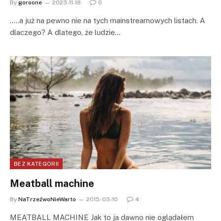
By
goroone
2023-11-18
0
…..a już na pewno nie na tych mainstreamowych listach. A
dlaczego? A dlatego, że ludzie…
BEZ KATEGORII
Meatball machine
By
NaTrzeźwoNieWarto
2015-03-10
4
MEATBALL MACHINE Jak to ja dawno nie oglądałem