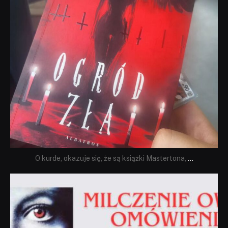
O kurde, okazuje się, że są książki Mastertona,
...
dobryhorror
Sie 19