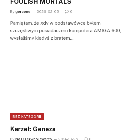
FOOLISH MORTALS
By
goroone
2026-02-05
0
Pamiętam, że gdy w podstawówce byłem
szczęśliwym posiadaczem komputera AMIGA 600,
wysłaliśmy kiedyś z bratem…
BEZ KATEGORII
Karzeł: Geneza
By
NaTrzeźwoNieWarto
2014-10-25
0