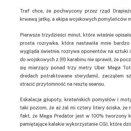
Traf chce, że pochwycony przez rząd Drapieżc
krwawą jatkę, a ekipa wojskowych pomyleńców mu
Pierwsze trzydzieści minut, które właśnie opisa
prosta rozrywka, która nastawiła mnie bardzo
wygląda świetnie, rozrywa oponentów na sztuki 
do wojskowych z (!!!) karabinu nie sprawił, że po
się mierzący ponad trzy metry Uber Mega Tota
dredach potraktowane sterydami), zacząłem s
stracić przytomność na resztę seansu.
Eskalacja głupoty, kreteńskich pomysłów i mot
taki poziom, że aż żal mi cztery litery ściska, 
fakt, że Mega Predator jest w 100% tworzony 
pamiętające kalekie wykorzystanie CGI, które dzisi