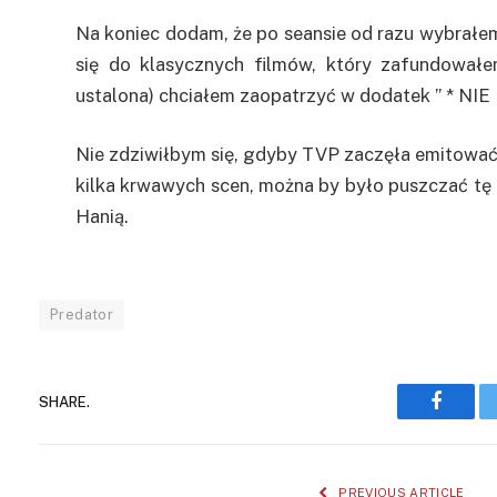
Na koniec dodam, że po seansie od razu wybrałem
się do klasycznych filmów, który zafundowałem
ustalona) chciałem zaopatrzyć w dodatek ” * N
Nie zdziwiłbym się, gdyby TVP zaczęła emitować 
kilka krwawych scen, można by było puszczać tę 
Hanią.
Predator
SHARE.
Facebo
PREVIOUS ARTICLE