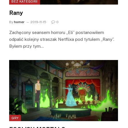
BEZ KATEGORII
Rany
By
homer
2019-11-15
0
Zachęcony seansem horroru „Eli” postanowiłem
odpalić kolejny straszak Netflixa pod tytułem „Rany”.
Byłem przy tym…
GRY