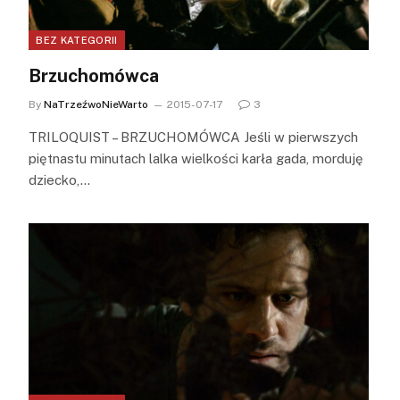
BEZ KATEGORII
Brzuchomówca
By
NaTrzeźwoNieWarto
2015-07-17
3
TRILOQUIST – BRZUCHOMÓWCA Jeśli w pierwszych
piętnastu minutach lalka wielkości karła gada, morduję
dziecko,…