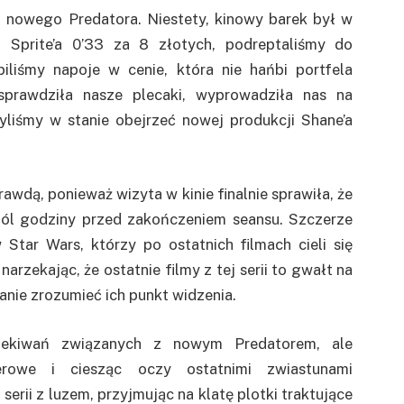
 nowego Predatora. Niestety, kinowy barek był w
 Sprite’a 0’33 za 8 złotych, podreptaliśmy do
piliśmy napoje w cenie, która nie hańbi portfela
 sprawdziła nasze plecaki, wyprowadziła nas na
 byliśmy w stanie obejrzeć nowej produkcji Shane’a
awdą, ponieważ wizyta w kinie finalnie sprawiła, że
 pól godziny przed zakończeniem seansu. Szczerze
tar Wars, którzy po ostatnich filmach cieli się
arzekając, że ostatnie filmy z tej serii to gwałt na
tanie zrozumieć ich punkt widzenia.
zekiwań związanych z nowym Predatorem, ale
ierowe i ciesząc oczy ostatnimi zwiastunami
serii z luzem, przyjmując na klatę plotki traktujące