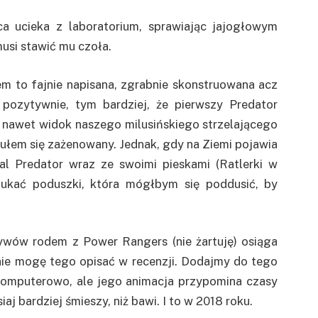
a ucieka z laboratorium, sprawiając jajogłowym
si stawić mu czoła.
łem to fajnie napisana, zgrabnie skonstruowana acz
 pozytywnie, tym bardziej, że pierwszy Predator
i nawet widok naszego milusińskiego strzelającego
czułem się zażenowany. Jednak, gdy na Ziemi pojawia
l Predator wraz ze swoimi pieskami (Ratlerki w
zukać poduszki, która mógłbym się poddusić, by
ywów rodem z Power Rangers (nie żartuję) osiąga
że nie mogę tego opisać w recenzji. Dodajmy do tego
komputerowo, ale jego animacja przypomina czasy
aj bardziej śmieszy, niż bawi. I to w 2018 roku.