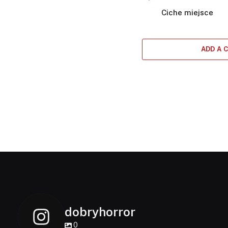
Ciche miejsce
ADD A
dobryhorror
0