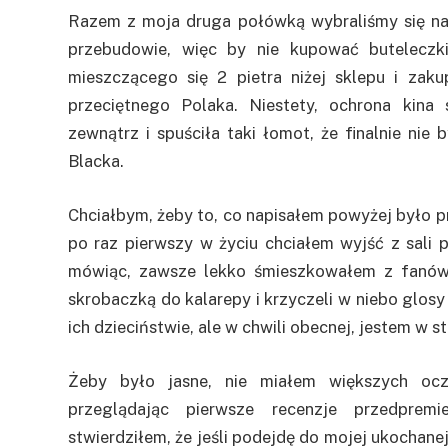
Razem z moja druga połówką wybraliśmy się na
przebudowie, więc by nie kupować buteleczki
mieszczącego się 2 pietra niżej sklepu i zaku
przeciętnego Polaka. Niestety, ochrona kina
zewnątrz i spuściła taki łomot, że finalnie nie
Blacka.
Chciałbym, żeby to, co napisałem powyżej było pr
po raz pierwszy w życiu chciałem wyjść z sali
mówiąc, zawsze lekko śmieszkowałem z fanów S
skrobaczką do kalarepy i krzyczeli w niebo glosy n
ich dzieciństwie, ale w chwili obecnej, jestem w s
Żeby było jasne, nie miałem większych oc
przeglądając pierwsze recenzje przedprem
stwierdziłem, że jeśli podejdę do mojej ukochanej 