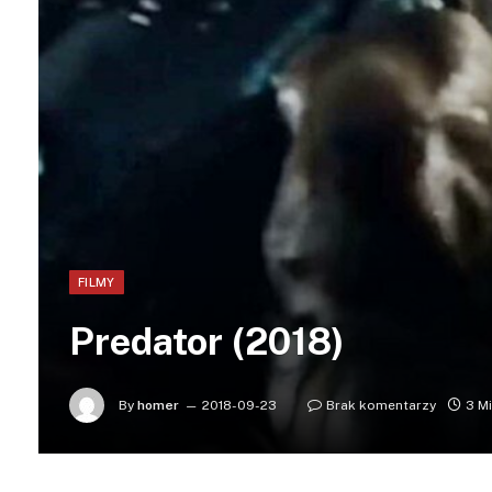
FILMY
Predator (2018)
By
homer
2018-09-23
Brak komentarzy
3 M