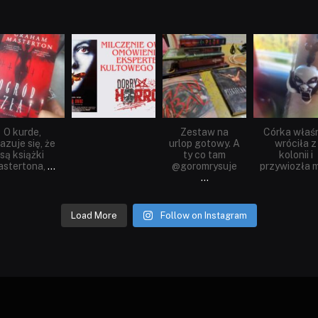
dobryhorror
dobryhorror
dobryhorror
dobryhorror
Sie 23
Sie 19
Lip 31
Lip 14
O kurde,
Zestaw na
Córka właś
azuje się, że
urlop gotowy. A
wróciła z
są książki
ty co tam
kolonii i
stertona,
...
@goromrysuje
przywiozła m
...
Load More
Follow on Instagram