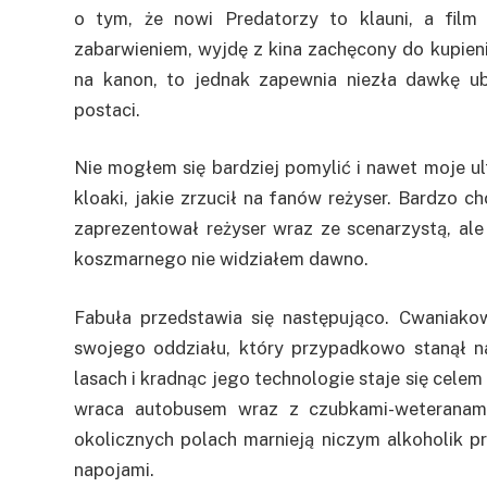
o tym, że nowi Predatorzy to klauni, a film
zabarwieniem, wyjdę z kina zachęcony do kupien
na kanon, to jednak zapewnia niezła dawkę ub
postaci.
Nie mogłem się bardziej pomylić i nawet moje ul
kloaki, jakie zrzucił na fanów reżyser. Bardzo 
zaprezentował reżyser wraz ze scenarzystą, al
koszmarnego nie widziałem dawno.
Fabuła przedstawia się następująco. Cwaniako
swojego oddziału, który przypadkowo stanął na
lasach i kradnąc jego technologie staje się cele
wraca autobusem wraz z czubkami-weteranami,
okolicznych polach marnieją niczym alkoholik
napojami.