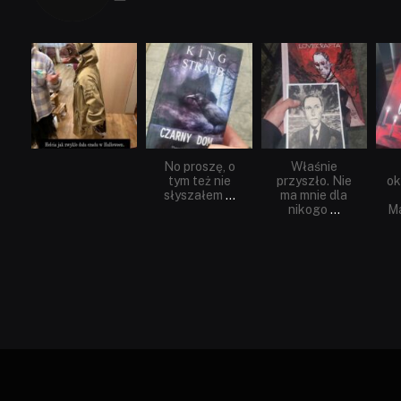
dobryhorror
dobryhorror
dobryhorror
Lis 1
Wrz 23
Wrz 19
No proszę, o
Właśnie
tym też nie
przyszło. Nie
ok
słyszałem
...
ma mnie dla
nikogo
...
Ma