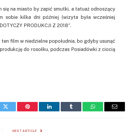
 się na miasto by zapić smutki, a tatuaż odnoszący
 sobie kilka dni później (wizyta była wcześniej
IE DOTYCZY PRODUKCJI Z 2018″.
ten film w niedzielne popołudnia, bo gdyby usunąć
produkcję do rosołku, podczas Posiadówki z ciocią
ok
Twitter
Pinterest
LinkedIn
Tumblr
WhatsApp
Email
NEXT ARTICLE