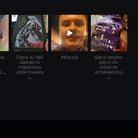
dobryhorror
dobryhorror
dobryhorror
Cze 16
Maj 25
Maj 22
nie
Dobra, ej, Neil
#dracula
Gdy ci smutno,
Gaiman to
gdy ci źle,
najbardziej
wejdź do
i
...
utalentowany
antykwariatu i
...
...