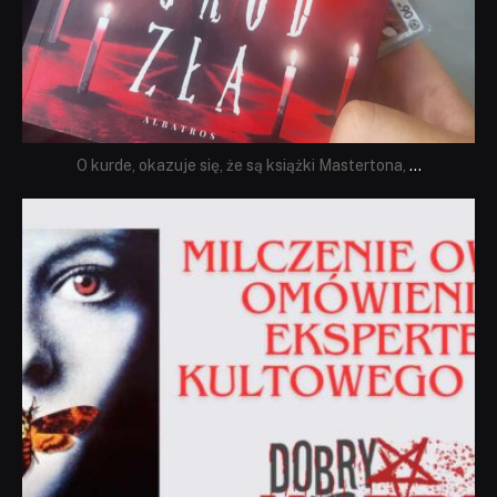
O kurde, okazuje się, że są książki Mastertona,
...
dobryhorror
Sie 19