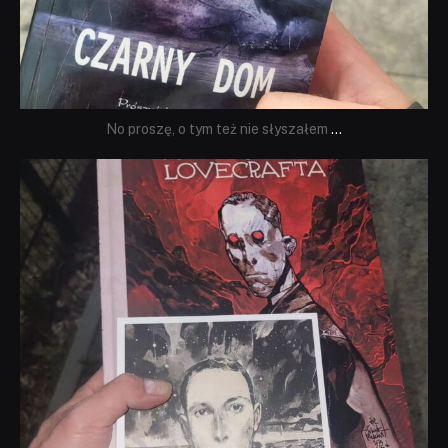
No proszę, o tym też nie słyszałem
...
dobryhorror
Wrz 19