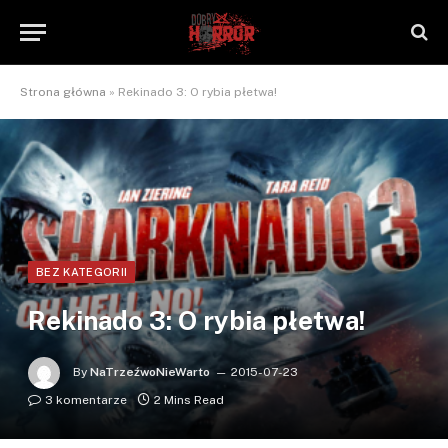
Strona główna
»
Rekinado 3: O rybia płetwa!
BEZ KATEGORII
Rekinado 3: O rybia płetwa!
By
NaTrzeźwoNieWarto
2015-07-23
3 komentarze
2 Mins Read