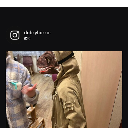
dobryhorror
0
dobryhorror
Lis 1