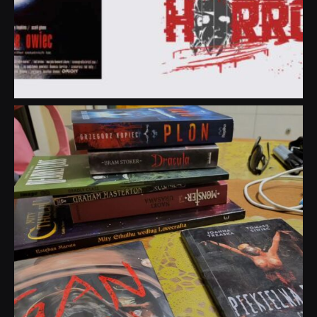
dobryhorror
Lip 31