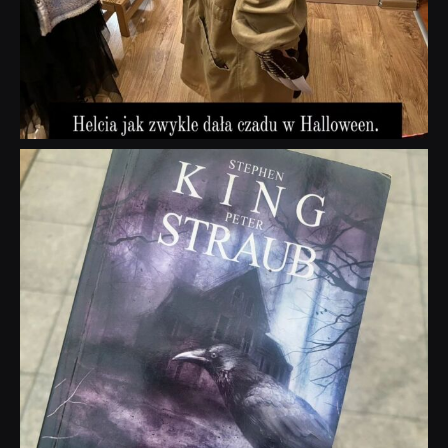
dobryhorror
Wrz 23