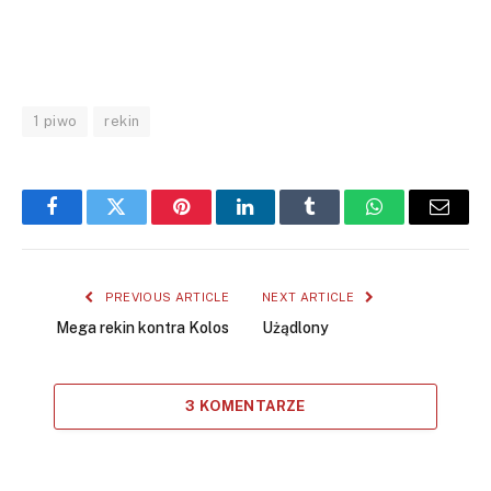
1 piwo
rekin
Facebook
Twitter
Pinterest
LinkedIn
Tumblr
WhatsApp
Email
PREVIOUS ARTICLE
NEXT ARTICLE
Mega rekin kontra Kolos
Użądlony
3 KOMENTARZE