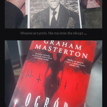
Właśnie przyszło. Nie ma mnie dla nikogo
...
dobryhorror
Sie 23