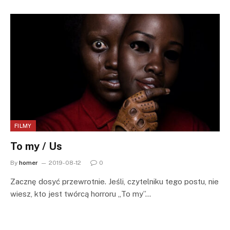
FILMY
To my / Us
By
homer
2019-08-12
0
Zacznę dosyć przewrotnie. Jeśli, czytelniku tego postu, nie
wiesz, kto jest twórcą horroru „To my”…