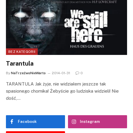
BEZ KATEGORII
Tarantula
By
NaTrzeźwoNieWarto
2014-01-31
0
TARANTULA Jak żyje, nie widziałem jeszcze tak
spasionego chomika! Żebyście go ludziska widzieli! Nie
dość,…
Facebook
Instagram