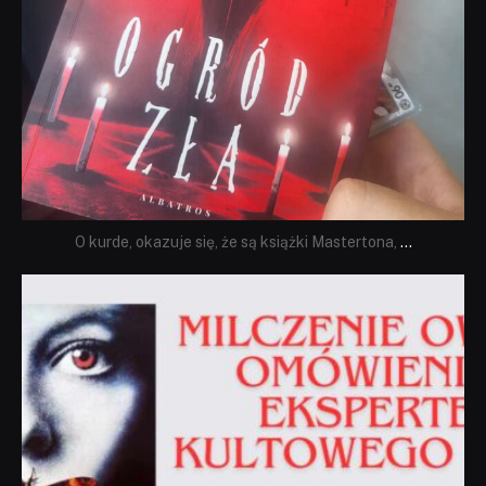
O kurde, okazuje się, że są książki Mastertona,
...
dobryhorror
Sie 19