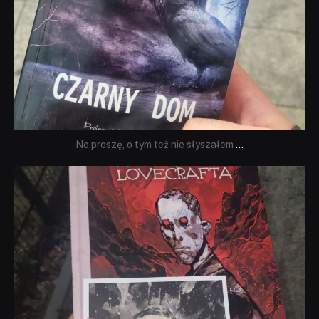
No proszę, o tym też nie słyszałem
...
dobryhorror
Wrz 19