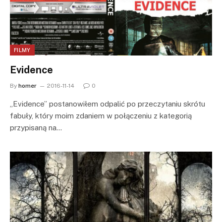
FILMY
Evidence
By
homer
2016-11-14
0
„Evidence” postanowiłem odpalić po przeczytaniu skrótu
fabuły, który moim zdaniem w połączeniu z kategorią
przypisaną na…