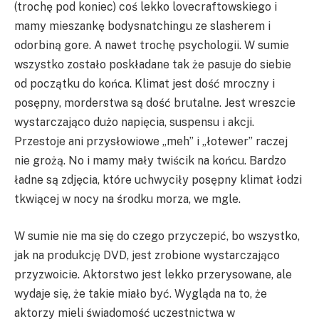
(trochę pod koniec) coś lekko lovecraftowskiego i
mamy mieszankę bodysnatchingu ze slasherem i
odorbiną gore. A nawet trochę psychologii. W sumie
wszystko zostało poskładane tak że pasuje do siebie
od początku do końca. Klimat jest dość mroczny i
posępny, morderstwa są dość brutalne. Jest wreszcie
wystarczająco dużo napięcia, suspensu i akcji.
Przestoje ani przysłowiowe „meh” i „łotewer” raczej
nie grożą. No i mamy mały twiścik na końcu. Bardzo
ładne są zdjęcia, które uchwyciły posępny klimat łodzi
tkwiącej w nocy na środku morza, we mgle.
W sumie nie ma się do czego przyczepić, bo wszystko,
jak na produkcję DVD, jest zrobione wystarczająco
przyzwoicie. Aktorstwo jest lekko przerysowane, ale
wydaje się, że takie miało być. Wygląda na to, że
aktorzy mieli świadomość uczestnictwa w