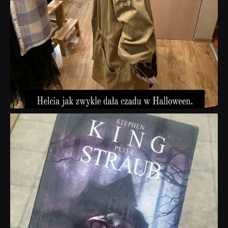
dobryhorror
Wrz 23