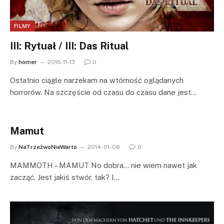
FILMY
III: Rytuał / III: Das Ritual
By
homer
2016-11-13
0
Ostatnio ciągle narzekam na wtórność oglądanych
horrorów. Na szczęście od czasu do czasu dane jest…
Mamut
By
NaTrzeźwoNieWarto
2014-01-08
0
MAMMOTH – MAMUT No dobra… nie wiem nawet jak
zacząć. Jest jakiś stwór, tak? I…