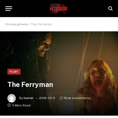
Strona główna
»
The Ferryman
FILMY
The Ferryman
By
homer
2018-03-11
Brak komentarzy
3 Mins Read