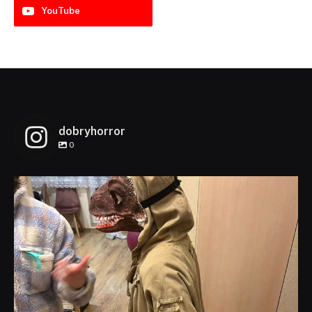
YouTube
dobryhorror
0
dobryhorror
Lis 1