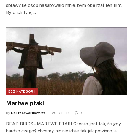
sprawy ile osób nagabywalo mnie, bym obejrzał ten film.
Było ich tyle,…
BEZ KATEGORII
Martwe ptaki
By
NaTrzeźwoNieWarto
2016-10-17
0
DEAD BIRDS – MARTWE PTAKI Często jest tak, że gdy
bardzo czegoś chcemy, nic nie idzie tak jak powinno, a…