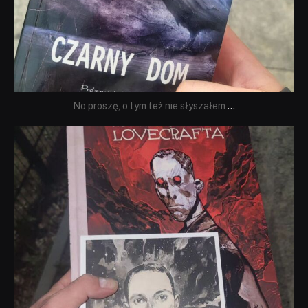
No proszę, o tym też nie słyszałem
...
dobryhorror
Wrz 19