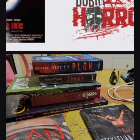
dobryhorror
Lip 31