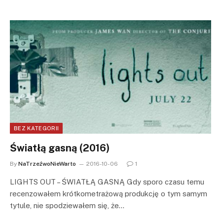
BEZ KATEGORII
Światłą gasną (2016)
By
NaTrzeźwoNieWarto
2016-10-06
1
LIGHTS OUT – ŚWIATŁĄ GASNĄ Gdy sporo czasu temu
recenzowałem krótkometrażową produkcję o tym samym
tytule, nie spodziewałem się, że…