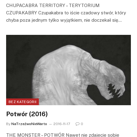
CHUPACABRA TERRITORY – TERYTORIUM
CZUPAKABRY Czupakabra to iście czadowy stwór, który
chyba poza jednym tylko wyjątkiem, nie doczekał się…
BEZ KATEGORII
Potwór (2016)
By
NaTrzeźwoNieWarto
2016-11-17
0
THE MONSTER – POTWÓR Nawet nie zdajecie sobie