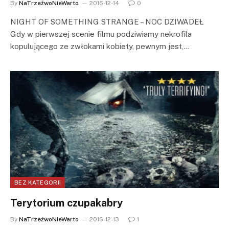
By
NaTrzeźwoNieWarto
2016-12-14
0
NIGHT OF SOMETHING STRANGE – NOC DZIWADEŁ
Gdy w pierwszej scenie filmu podziwiamy nekrofila
kopulującego ze zwłokami kobiety, pewnym jest,…
BEZ KATEGORII
Terytorium czupakabry
By
NaTrzeźwoNieWarto
2016-12-13
1