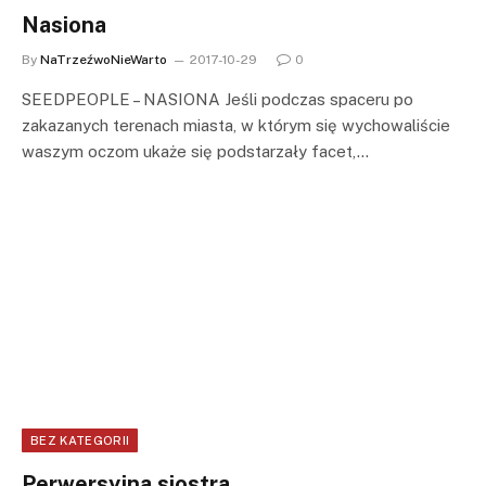
Nasiona
By
NaTrzeźwoNieWarto
2017-10-29
0
SEEDPEOPLE – NASIONA Jeśli podczas spaceru po
zakazanych terenach miasta, w którym się wychowaliście
waszym oczom ukaże się podstarzały facet,…
BEZ KATEGORII
Perwersyjna siostra