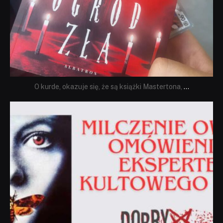
O kurde, okazuje się, że są książki Mastertona,
...
dobryhorror
Sie 19