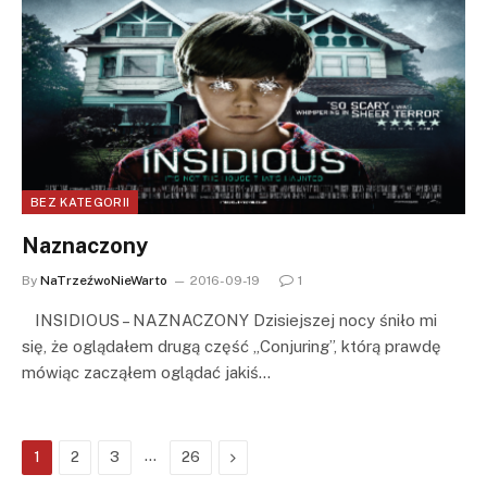
BEZ KATEGORII
Naznaczony
By
NaTrzeźwoNieWarto
2016-09-19
1
INSIDIOUS – NAZNACZONY Dzisiejszej nocy śniło mi
się, że oglądałem drugą część „Conjuring”, którą prawdę
mówiąc zacząłem oglądać jakiś…
…
Next
1
2
3
26