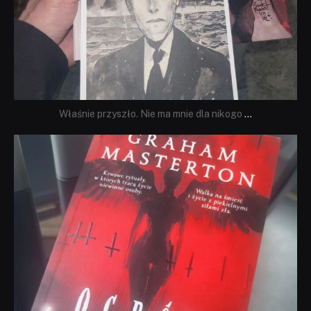
Właśnie przyszło. Nie ma mnie dla nikogo
...
dobryhorror
Sie 23