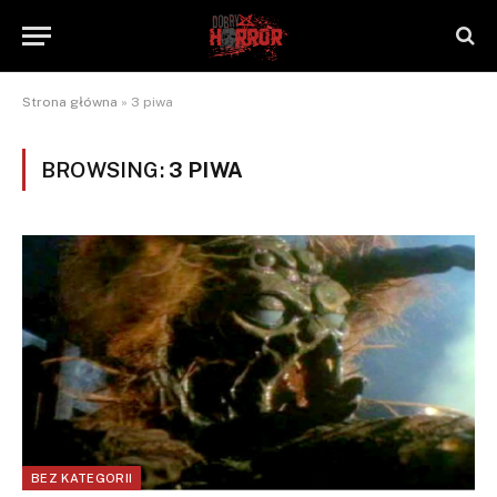
Strona główna
»
3 piwa
BROWSING:
3 PIWA
BEZ KATEGORII