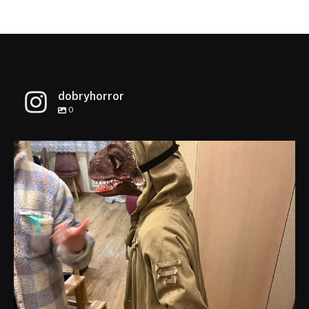
dobryhorror
0
dobryhorror
Lis 1