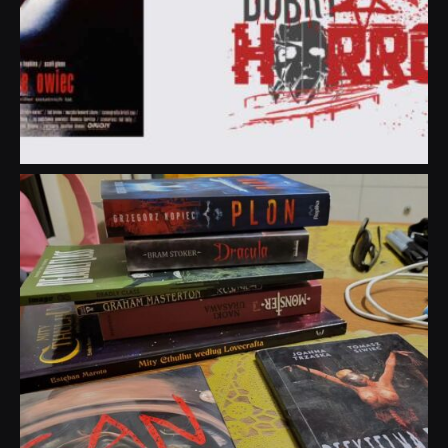
dobryhorror
Lip 31