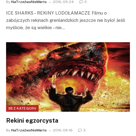
By
NaTrzeźwoNieWarto
2016-09-24
0
ICE SHARKS – REKINY LODOŁAMACZE Filmu o
zabójczych rekinach grenlandzkich jeszcze nie było! Jeśli
myślicie, że są wielkie – nie…
BEZ KATEGORII
Rekini egzorcysta
By
NaTrzeźwoNieWarto
2016-09-16
3