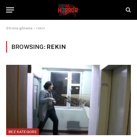
Strona główna
»
rekin
BROWSING:
REKIN
BEZ KATEGORII