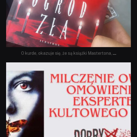
O kurde, okazuje się, że są książki Mastertona,
...
dobryhorror
Sie 19