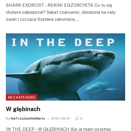
SHARK EXORCIST – REKINI EGZORCYSTA Co tu się
cholera odpieprza!? Sabat czarownic, obrażona na cały
świat i czcząca Szatana zakonnica,…
BEZ KATEGORII
W głębinach
By
NaTrzeźwoNieWarto
2016-08-14
0
IN THE DEEP – W GŁĘBINACH Ale ja mam ostatnio