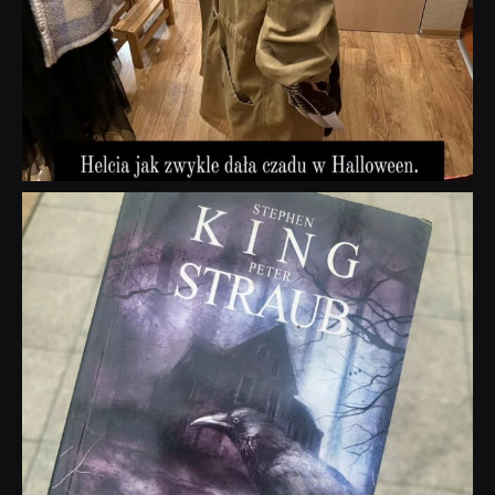
dobryhorror
Wrz 23