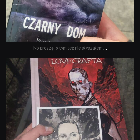
No proszę, o tym też nie słyszałem
...
dobryhorror
Wrz 19