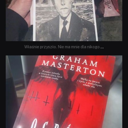
Właśnie przyszło. Nie ma mnie dla nikogo
...
dobryhorror
Sie 23