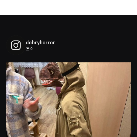
dobryhorror
0
dobryhorror
Lis 1