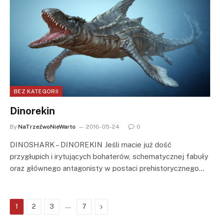
BEZ KATEGORII
Dinorekin
By
NaTrzeźwoNieWarto
2016-05-24
0
DINOSHARK – DINOREKIN Jeśli macie już dość
przygłupich i irytujących bohaterów, schematycznej fabuły
oraz głównego antagonisty w postaci prehistorycznego…
…
Next
1
2
3
7