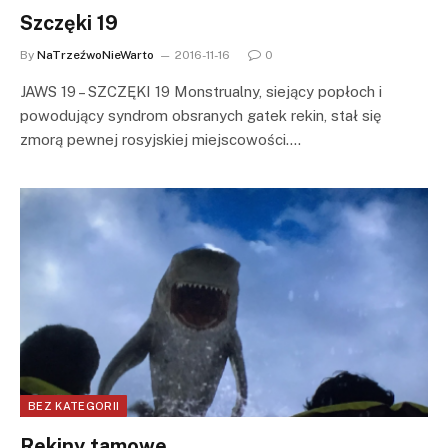
Szczęki 19
By
NaTrzeźwoNieWarto
2016-11-16
0
JAWS 19 – SZCZĘKI 19 Monstrualny, siejący popłoch i
powodujący syndrom obsranych gatek rekin, stał się
zmorą pewnej rosyjskiej miejscowości.…
BEZ KATEGORII
Rekiny tamowe