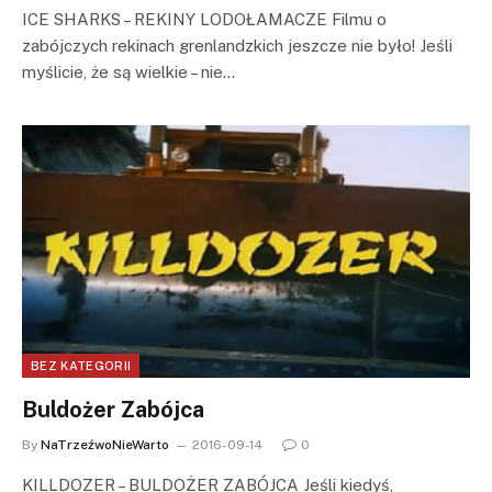
ICE SHARKS – REKINY LODOŁAMACZE Filmu o
zabójczych rekinach grenlandzkich jeszcze nie było! Jeśli
myślicie, że są wielkie – nie…
BEZ KATEGORII
Buldożer Zabójca
By
NaTrzeźwoNieWarto
2016-09-14
0
KILLDOZER – BULDOŻER ZABÓJCA Jeśli kiedyś,