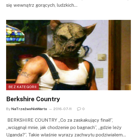
się wewnątrz gorących, ludzkich…
BEZ KATEGORII
Berkshire Country
By
NaTrzeźwoNieWarto
2016-07-11
0
BERKSHIRE COUNTRY „Co za zaskakujący finał!”,
„wciągnął mnie, jak chodzenie po bagnach”, „gdzie leży
Uganda?”. Takie właśnie wyrazy zachwytu podziwiałem…