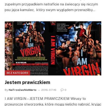
zupełnym przypadkiem natraficie na świecący się niczym
psu jajca kamulec, który swym wyglądem przeraziłby…
BEZ KATEGORII
Jestem prawiczkiem
By
NaTrzeźwoNieWarto
2016-07-16
0
I AM VIRGIN – JESTEM PRAWICZKIEM Wirusy to
przeurocze stworzonka, które mogą nielicho nabroić, kryjąc