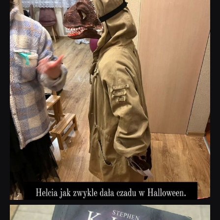
dobryhorror
Lis 1
dobryhorror