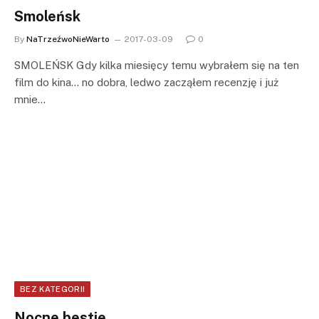
Smoleńsk
By
NaTrzeźwoNieWarto
2017-03-09
0
SMOLEŃSK Gdy kilka miesięcy temu wybrałem się na ten
film do kina… no dobra, ledwo zacząłem recenzję i już
mnie…
BEZ KATEGORII
Nocne bestie