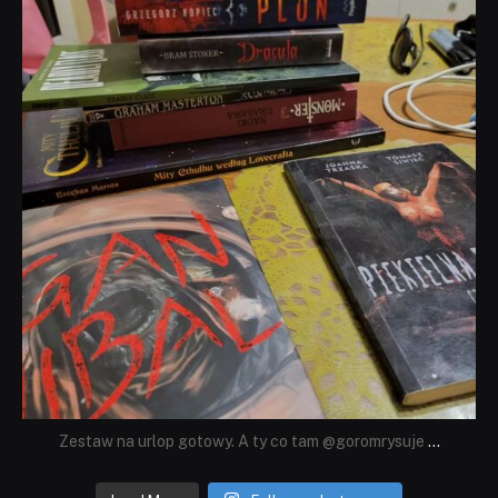
Lip 31
Zestaw na urlop gotowy. A ty co tam @goromrysuje
...