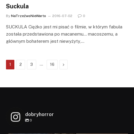
Suckula
By
NaTrzeźwoNieWarto
2016-07-02
0
SUCKULA Ciężko jest mi pisać o filmie, w którym fabuła
została przedstawiona po macanemu… macoszemu, a
głównym bohaterem jest niewyżyty,…
…
Next
1
2
3
16
dobryhorror
0