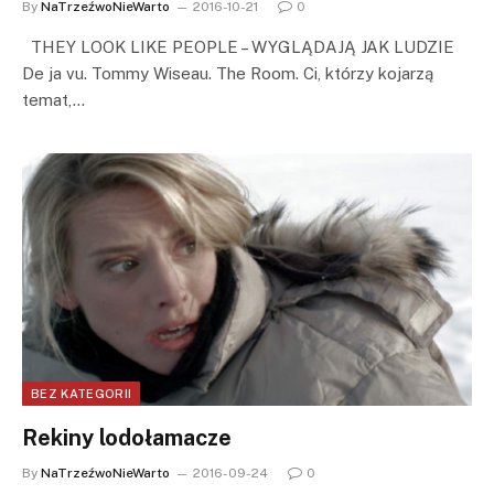
By
NaTrzeźwoNieWarto
2016-10-21
0
THEY LOOK LIKE PEOPLE – WYGLĄDAJĄ JAK LUDZIE
De ja vu. Tommy Wiseau. The Room. Ci, którzy kojarzą
temat,…
BEZ KATEGORII
Rekiny lodołamacze
By
NaTrzeźwoNieWarto
2016-09-24
0