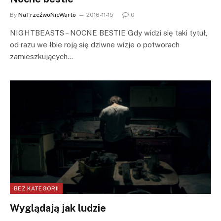
By
NaTrzeźwoNieWarto
2016-11-15
0
NIGHTBEASTS – NOCNE BESTIE Gdy widzi się taki tytuł,
od razu we łbie roją się dziwne wizje o potworach
zamieszkujących…
BEZ KATEGORII
Wyglądają jak ludzie