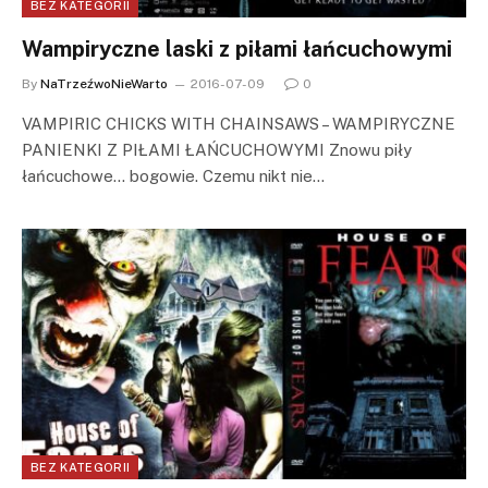
BEZ KATEGORII
Wampiryczne laski z piłami łańcuchowymi
By
NaTrzeźwoNieWarto
2016-07-09
0
VAMPIRIC CHICKS WITH CHAINSAWS – WAMPIRYCZNE
PANIENKI Z PIŁAMI ŁAŃCUCHOWYMI Znowu piły
łańcuchowe… bogowie. Czemu nikt nie…
BEZ KATEGORII