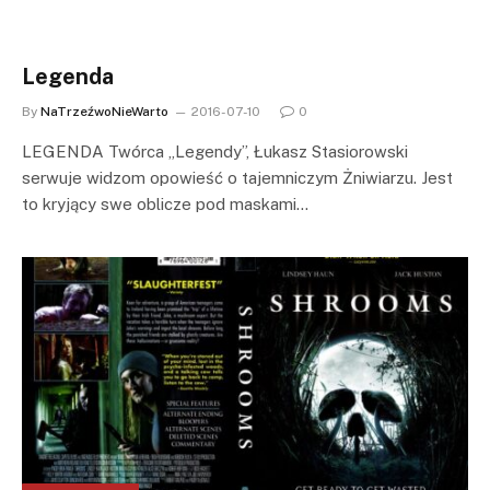
Legenda
By
NaTrzeźwoNieWarto
2016-07-10
0
LEGENDA Twórca „Legendy”, Łukasz Stasiorowski
serwuje widzom opowieść o tajemniczym Żniwiarzu. Jest
to kryjący swe oblicze pod maskami…