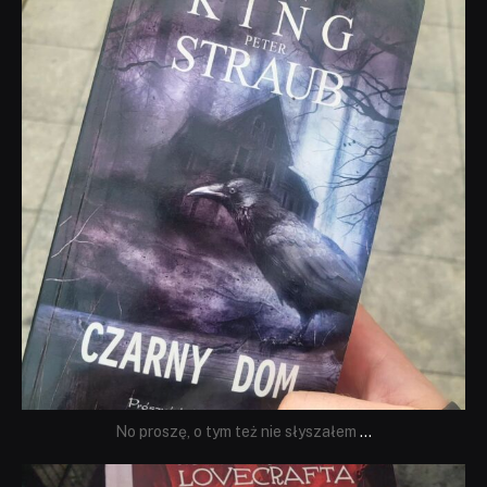
Wrz 23
No proszę, o tym też nie słyszałem
...
dobryhorror