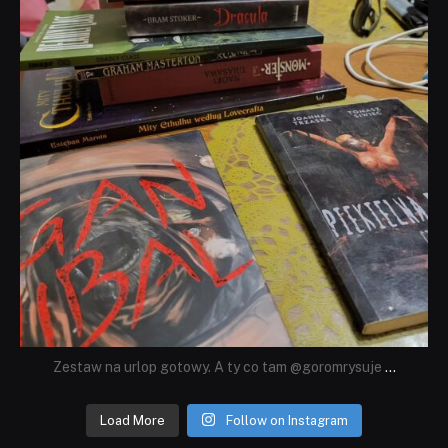
Zestaw na urlop gotowy. A ty co tam @goromrysuje
...
Load More
Follow on Instagram