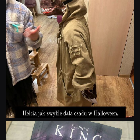
Lis 1
dobryhorror
Wrz 23