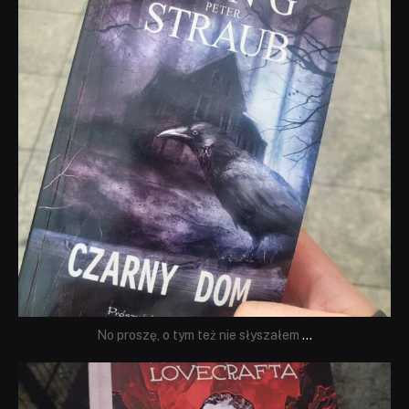
No proszę, o tym też nie słyszałem
...
dobryhorror
Wrz 19