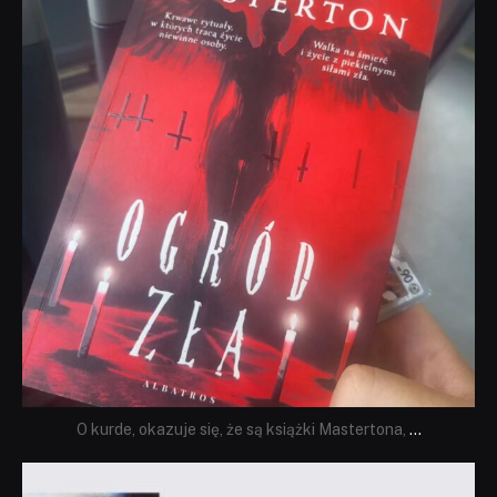
O kurde, okazuje się, że są książki Mastertona,
...
dobryhorror