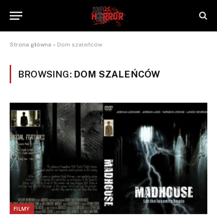
Strona główna
»
Dom szaleńców
BROWSING:
DOM SZALEŃCÓW
FILMY