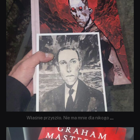
Właśnie przyszło. Nie ma mnie dla nikogo
...
dobryhorror
Sie 23