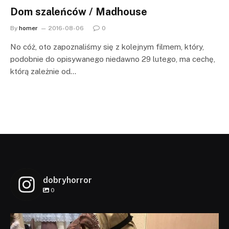
Dom szaleńców / Madhouse
By
homer
2016-08-06
0
No cóż, oto zapoznaliśmy się z kolejnym filmem, który,
podobnie do opisywanego niedawno 29 lutego, ma cechę,
którą zależnie od…
dobryhorror
0
dobryhorror