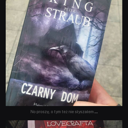
No proszę, o tym też nie słyszałem
...
dobryhorror