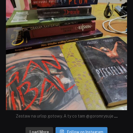
Zestaw na urlop gotowy. A ty co tam @goromrysuje
...
Load More
Follow on Instagram