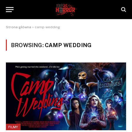
Strona główna
»
camp wedding
BROWSING:
CAMP WEDDING
FILMY