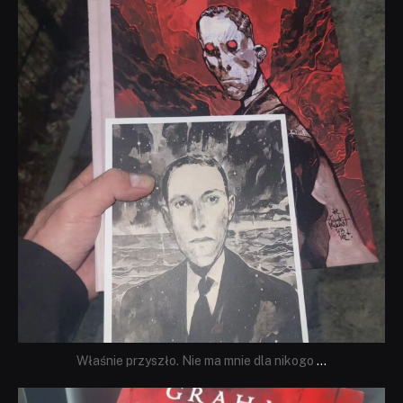
Wrz 19
Właśnie przyszło. Nie ma mnie dla nikogo
...
dobryhorror