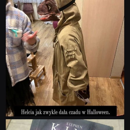
dobryhorror
Lis 1
dobryhorror
Wrz 23