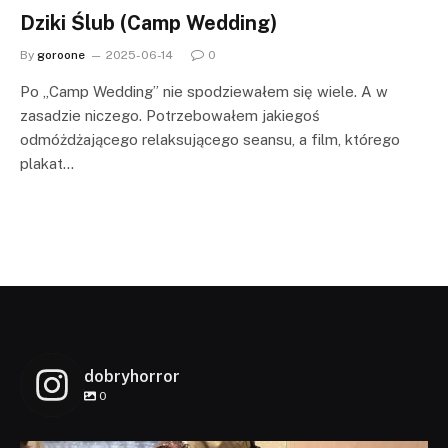
Dziki Ślub (Camp Wedding)
By
goroone
2025-06-14
0
Po „Camp Wedding” nie spodziewałem się wiele. A w
zasadzie niczego. Potrzebowałem jakiegoś
odmóżdżającego relaksującego seansu, a film, którego
plakat…
dobryhorror
0