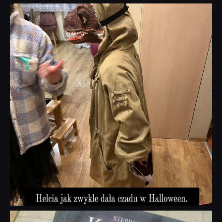
dobryhorror
Lis 1
dobryhorror