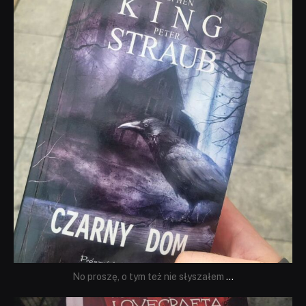
Wrz 23
No proszę, o tym też nie słyszałem
...