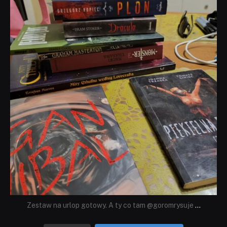
Lip 31
Zestaw na urlop gotowy. A ty co tam @goromrysuje
...