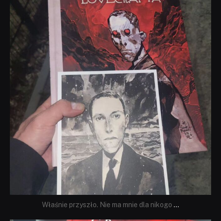
dobryhorror
Wrz 19
Właśnie przyszło. Nie ma mnie dla nikogo
...