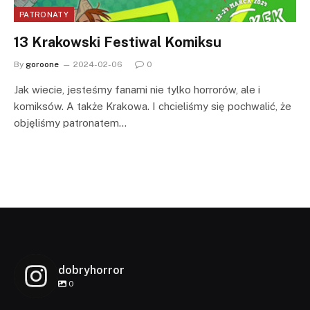
PATRONATY
13 Krakowski Festiwal Komiksu
By
goroone
2024-02-06
0
Jak wiecie, jesteśmy fanami nie tylko horrorów, ale i
komiksów. A także Krakowa. I chcieliśmy się pochwalić, że
objęliśmy patronatem…
dobryhorror
0