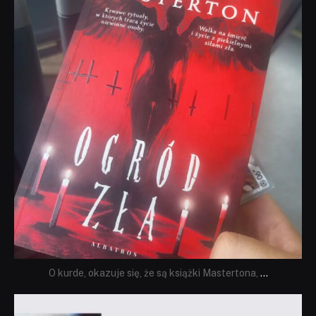
O kurde, okazuje się, że są książki Mastertona,
...
dobryhorror