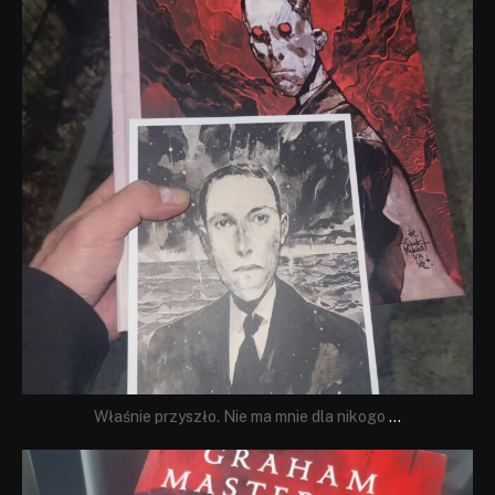
Właśnie przyszło. Nie ma mnie dla nikogo
...
dobryhorror
Sie 23