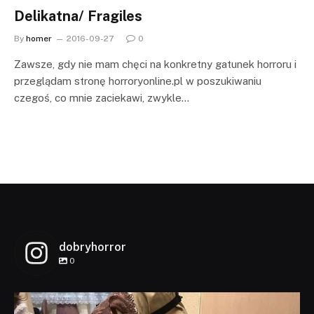
Delikatna/ Fragiles
By
homer
2016-09-27
0
Zawsze, gdy nie mam chęci na konkretny gatunek horroru i
przeglądam stronę horroryonline.pl w poszukiwaniu
czegoś, co mnie zaciekawi, zwykle…
dobryhorror
0
dobryhorror