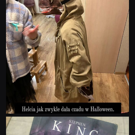
Lis 1
dobryhorror
Wrz 23