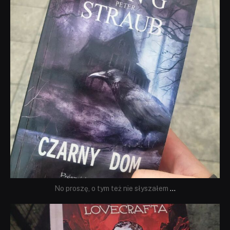
No proszę, o tym też nie słyszałem
...
dobryhorror
Wrz 19