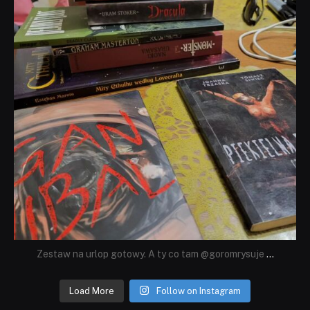
Zestaw na urlop gotowy. A ty co tam @goromrysuje
...
Load More
Follow on Instagram