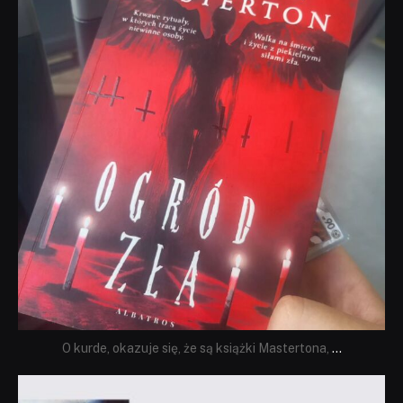
O kurde, okazuje się, że są książki Mastertona,
...
dobryhorror