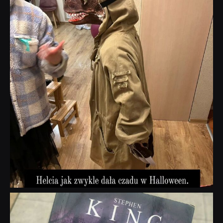
Lis 1
dobryhorror
Wrz 23