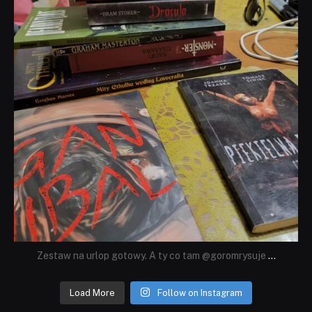
Zestaw na urlop gotowy. A ty co tam @goromrysuje
...
Load More
Follow on Instagram