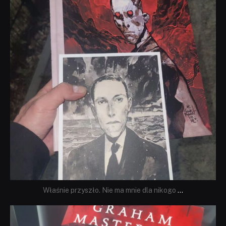
Właśnie przyszło. Nie ma mnie dla nikogo
...
dobryhorror
Sie 23