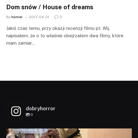
Dom snów / House of dreams
By
homer
2017-04-01
0
Jakiś czas temu, przy okazji recenzji filmu pt. Wij,
napisałem, że o to właśnie obejrzałem dwa filmy, które
mam zamiar…
dobryhorror
0
dobryhorror