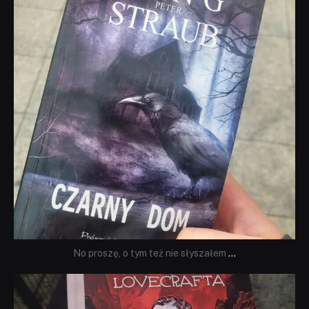
No proszę, o tym też nie słyszałem
...
dobryhorror
Wrz 19