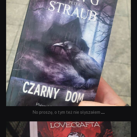
No proszę, o tym też nie słyszałem
...
dobryhorror
Wrz 19