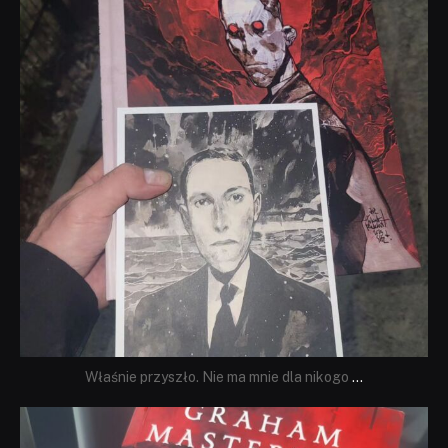
Właśnie przyszło. Nie ma mnie dla nikogo
...
dobryhorror
Sie 23