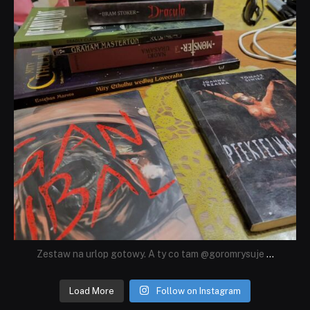
Zestaw na urlop gotowy. A ty co tam @goromrysuje
...
Load More
Follow on Instagram