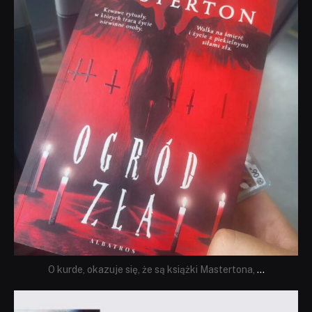
O kurde, okazuje się, że są książki Mastertona,
...
dobryhorror