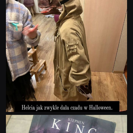
Lis 1
dobryhorror
Wrz 23