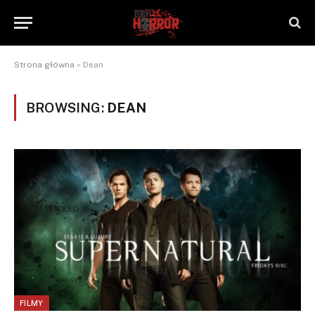
Strona główna
»
Dean
BROWSING:
DEAN
FILMY