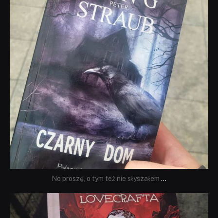
No proszę, o tym też nie słyszałem
...
dobryhorror
Wrz 19