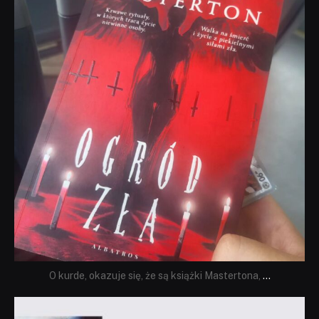
O kurde, okazuje się, że są książki Mastertona,
...
dobryhorror