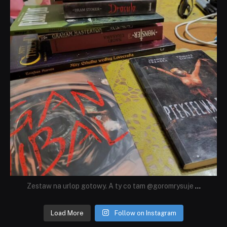
Zestaw na urlop gotowy. A ty co tam @goromrysuje
...
Load More
Follow on Instagram