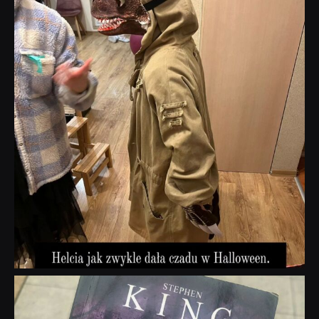
Lis 1
dobryhorror
Wrz 23