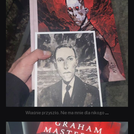
Właśnie przyszło. Nie ma mnie dla nikogo
...
dobryhorror
Sie 23