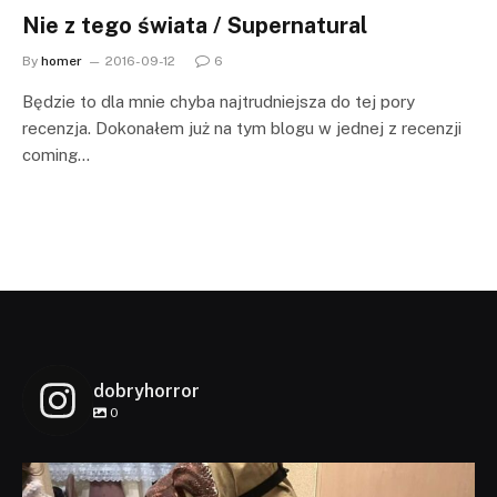
Nie z tego świata / Supernatural
By
homer
2016-09-12
6
Będzie to dla mnie chyba najtrudniejsza do tej pory
recenzja. Dokonałem już na tym blogu w jednej z recenzji
coming…
dobryhorror
0
dobryhorror