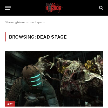
Strona główna
»
dead space
BROWSING:
DEAD SPACE
GRY