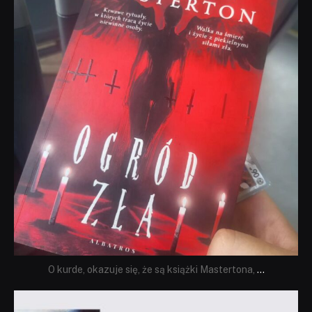
O kurde, okazuje się, że są książki Mastertona,
...
dobryhorror