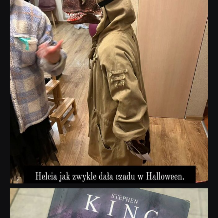
Lis 1
dobryhorror
Wrz 23