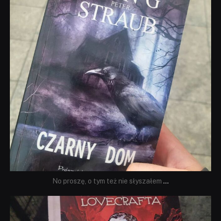
No proszę, o tym też nie słyszałem
...
dobryhorror
Wrz 19