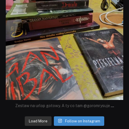
Zestaw na urlop gotowy. A ty co tam @goromrysuje
...
Load More
Follow on Instagram