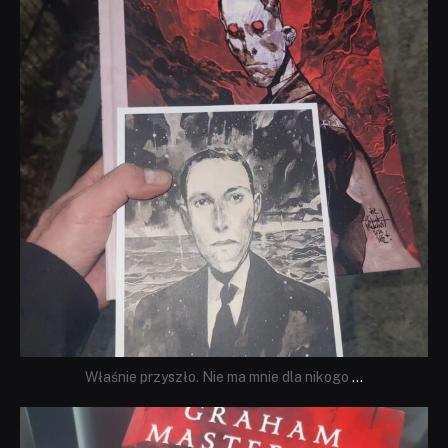
Właśnie przyszło. Nie ma mnie dla nikogo
...
dobryhorror
Sie 23