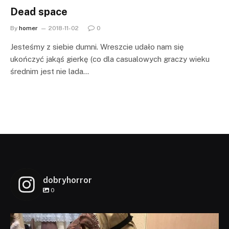
Dead space
By
homer
2018-11-02
0
Jesteśmy z siebie dumni. Wreszcie udało nam się
ukończyć jakąś gierkę (co dla casualowych graczy wieku
średnim jest nie lada…
dobryhorror
0
dobryhorror