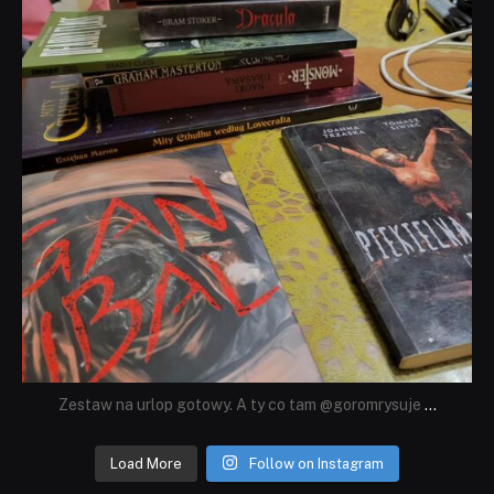
Zestaw na urlop gotowy. A ty co tam @goromrysuje
...
Load More
Follow on Instagram