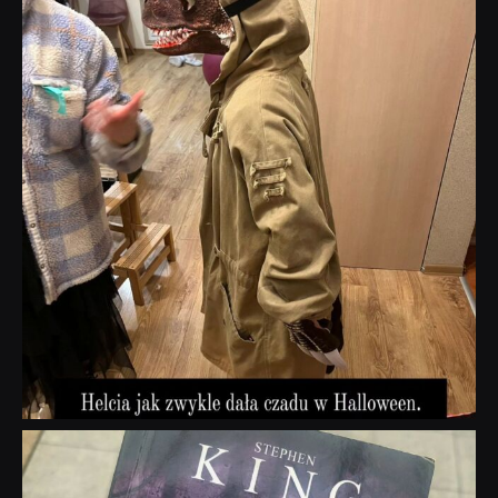
Lis 1
dobryhorror
Wrz 23