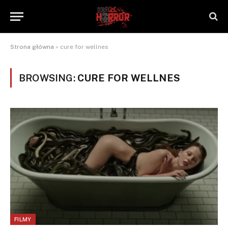
Strona główna
»
cure for wellnes
BROWSING:
CURE FOR WELLNES
FILMY