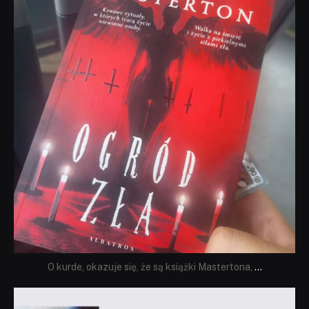
O kurde, okazuje się, że są książki Mastertona,
...
dobryhorror