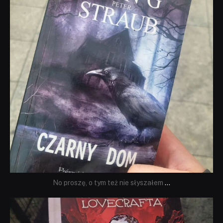
No proszę, o tym też nie słyszałem
...
dobryhorror
Wrz 19