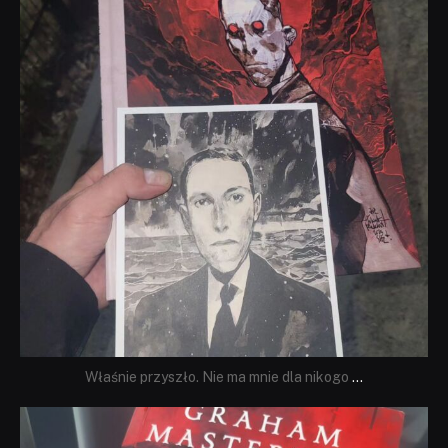
Właśnie przyszło. Nie ma mnie dla nikogo
...
dobryhorror
Sie 23