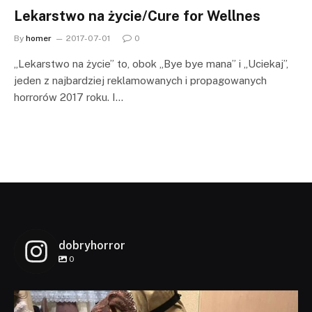
Lekarstwo na życie/Cure for Wellnes
By
homer
2017-07-01
0
„Lekarstwo na życie” to, obok „Bye bye mana” i „Uciekaj”,
jeden z najbardziej reklamowanych i propagowanych
horrorów 2017 roku. I…
dobryhorror
0
dobryhorror